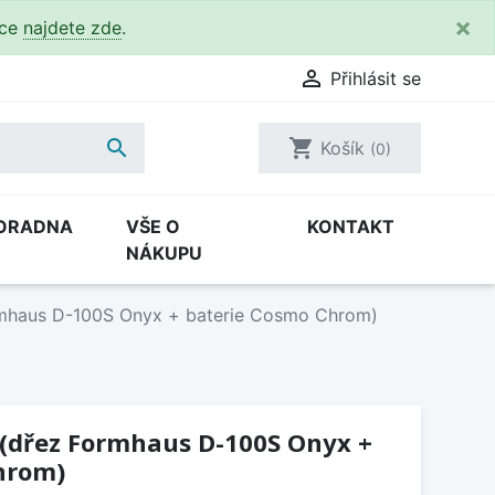
×
kce
najdete zde
.

Přihlásit se

shopping_cart
Košík
(0)
ORADNA
VŠE O
KONTAKT
NÁKUPU
rmhaus D-100S Onyx + baterie Cosmo Chrom)
 (dřez Formhaus D-100S Onyx +
hrom)