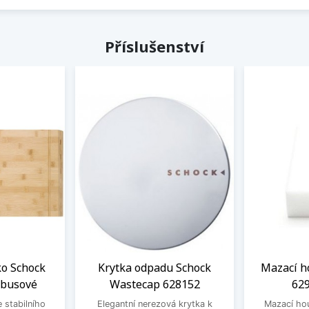
Příslušenství
ko Schock
Krytka odpadu Schock
Mazací h
mbusové
Wastecap 628152
629
 stabilního
Elegantní nerezová krytka k
Mazací ho