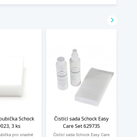

oubička Schock
Čistící sada Schock Easy
023, 3 ks
Care Set 629735
Zesvě
ubička pro snadné
Čistící sada Schock Easy Care
Schock