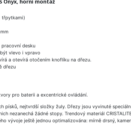
S Onyx, horní montáž
i třpytkami)
0 mm
d pracovní desku
být vlevo i vpravo
írá a otevírá otočením knoflíku na dřezu.
ě dřezu
vory pro baterii a excentrické ovládání.
ísků, nejtvrdší složky žuly. Dřezy jsou vyvinuté speciáln
 nich nezanechá žádné stopy. Trendový materiál CRISTALI
ého vývoje ještě jednou optimalizována: mírně drsný, kameni