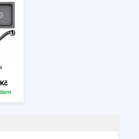
a
 Kč
adem