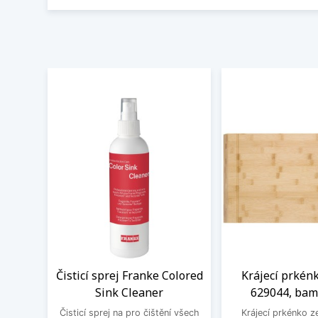
Čisticí sprej Franke Colored
Krájecí prkén
Sink Cleaner
629044, ba
Čisticí sprej na pro čištění všech
Krájecí prkénko ze