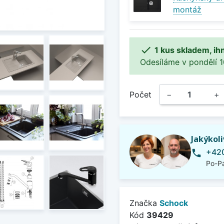
montáž

1 kus skladem, ih
Odesíláme v pondělí 10.
Počet
−
+
Jakýkol
+420
phone
Po-Pá
Značka
Schock
Kód
39429