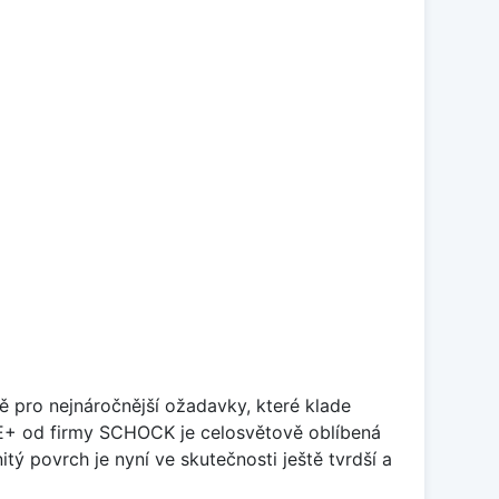
ě pro nejnáročnější ožadavky, které klade
TE+ od firmy SCHOCK je celosvětově oblíbená
tý povrch je nyní ve skutečnosti ještě tvrdší a