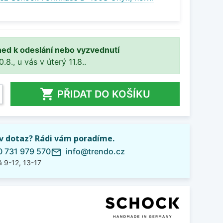
ned k odeslání nebo vyzvednutí
8., u vás v úterý 11.8..

PŘIDAT DO KOŠÍKU
iv dotaz? Rádi vám poradíme.
 731 979 570
info@trendo.cz
mail_outline
 9-12, 13-17