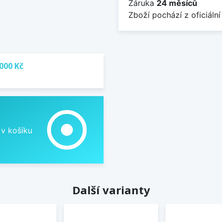
Záruka
24 měsíců
Zboží pochází z oficiální
000 Kč
adjust
 v košíku
Další varianty