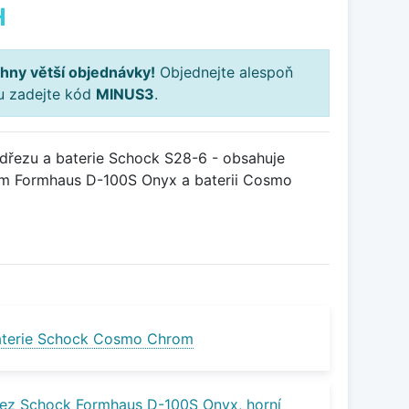
H
hny větší objednávky!
Objednejte alespoň
ku zadejte kód
MINUS3
.
řezu a baterie Schock S28-6 - obsahuje
em Formhaus D-100S Onyx a baterii Cosmo
aterie Schock Cosmo Chrom
ez Schock Formhaus D-100S Onyx, horní