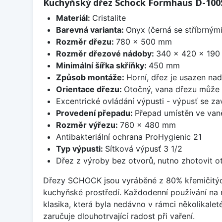
Kuchyňský dřez Schock Formhaus D-100
Materiál:
Cristalite
Barevná varianta:
Onyx (černá se stříbrným
Rozměr dřezu:
780 x 500 mm
Rozměr dřezové nádoby:
340 x 420 x 19
Minimální šířka skříňky:
450 mm
Způsob montáže:
Horní, dřez je usazen na
Orientace dřezu:
Otočný, vana dřezu může 
Excentrické ovládání výpusti - výpusť se zav
Provedení přepadu:
Přepad umístěn ve van
Rozměr výřezu:
760 x 480 mm
Antibakteriální ochrana ProHygienic 21
Typ výpusti:
Sítková výpusť 3 1/2
Dřez z výroby bez otvorů, nutno zhotovit ot
Dřezy SCHOCK jsou vyráběné z 80% křemičitých p
kuchyňské prostředí. Každodenní používání na
klasika, která byla nedávno v rámci několikalet
zaručuje dlouhotrvající radost při vaření.