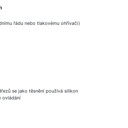
m
odnímu řádu nebo tlakovému ohřívači)
dřezů se jako těsnění používá silikon
é ovládání