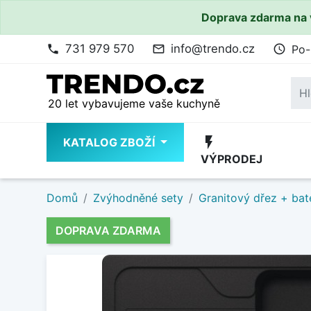
Doprava zdarma na 
731 979 570
info@trendo.cz
Po-
phone
mail_outline
access_time
20 let vybavujeme vaše kuchyně
flash_on
KATALOG ZBOŽÍ
VÝPRODEJ
Domů
Zvýhodněné sety
Granitový dřez + bat
DOPRAVA ZDARMA