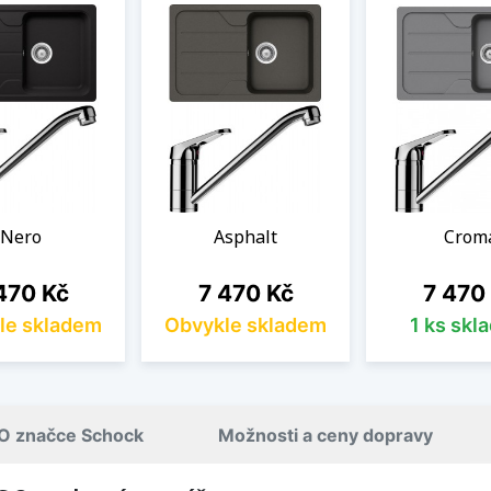
Nero
Asphalt
Crom
na
Cena
Cena
470 Kč
7 470 Kč
7 470
le skladem
Obvykle skladem
1 ks skl
O značce Schock
Možnosti a ceny dopravy