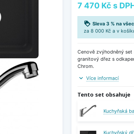
7 470 Kč
s DP
loyalty
Sleva 3 % na všec
za 8 000 Kč a v koší
Cenově zvýhodněný set d
granitový dřez s odkap
Chrom.
expand_more
Více informací
Tento set obsahuje
Kuchyňská b
Kuchyňský dř