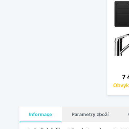
Ce
7 
Obvyk
Informace
Parametry zboží