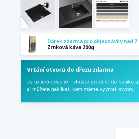
Dárek zdarma pro objednávky nad 7 
Zrnková káva 200g
Vrtání otvorů do dřezu zdarma
Je to jednoduché - vložíte produkt do košíku a
si můžete naklikat, kam máme vyvrtat otvory.