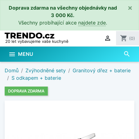
×
Doprava zdarma na všechny objednávky nad
3 000 Kč.
Všechny probíhající akce
najdete zde
.

shopping_cart
(0)
20 let vybavujeme vaše kuchyně
search

MENU
Domů
Zvýhodněné sety
Granitový dřez + baterie
S odkapem + baterie
DOPRAVA ZDARMA