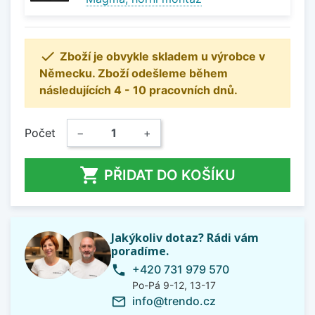

Zboží je obvykle skladem u výrobce v
Německu. Zboží odešleme během
následujících 4 - 10 pracovních dnů.
Počet
−
+

PŘIDAT DO KOŠÍKU
Jakýkoliv dotaz? Rádi vám
poradíme.
+420 731 979 570
phone
Po-Pá 9-12, 13-17
info@trendo.cz
mail_outline