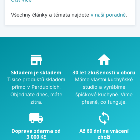
Všechny články a témata najdete
v naší poradně
.
Proč nakupovat u nás?
store_mall_directory
home
Skladem je skladem
30 let zkušeností v oboru
Tisíce produktů skladem
Máme vlastní kuchyňské
přímo v Pardubicích.
studio a vyrábíme
Objednáte dnes, máte
špičkové kuchyně. Víme
zítra.
přesně, co funguje.
local_shipping
sync
Doprava zdarma od
Až 60 dní na vrácení
3 000 Kč
zboží