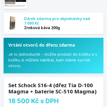
Dárek zdarma pro objednávky nad
7 000 Kč
Zrnková káva 200g
Vrtání otvorů do dřezu zdarma
Je to jednoduché - vložíte produkt do košíku a v
košíku si můžete naklikat, kam máme vyvrtat
otvory.
Set Schock S16-4 (dřez Tia D-100
Magma + baterie SC-510 Magma)
18 500 Kč
s DPH