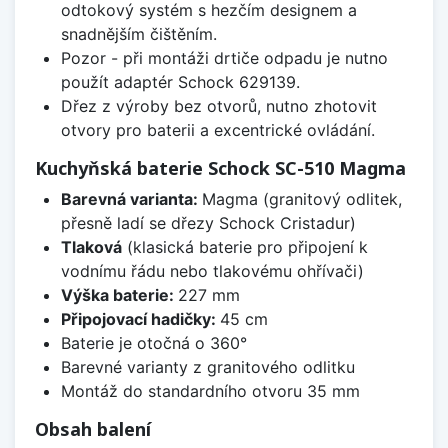
odtokový systém s hezčím designem a
snadnějším čištěním.
Pozor - při montáži drtiče odpadu je nutno
použít adaptér Schock 629139.
Dřez z výroby bez otvorů, nutno zhotovit
otvory pro baterii a excentrické ovládání.
Kuchyňská baterie Schock SC-510 Magma
Barevná varianta:
Magma (granitový odlitek,
přesně ladí se dřezy Schock Cristadur)
Tlaková
(klasická baterie pro připojení k
vodnímu řádu nebo tlakovému ohřívači)
Výška baterie:
227 mm
Připojovací hadičky:
45 cm
Baterie je otočná o 360°
Barevné varianty z granitového odlitku
Montáž do standardního otvoru 35 mm
Obsah balení