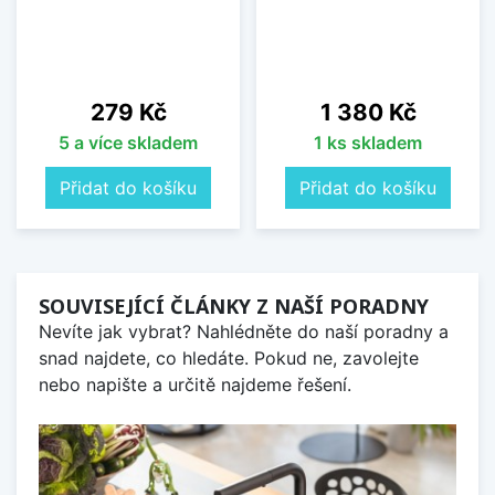
Cena
Cena
279 Kč
1 380 Kč
5 a více skladem
1 ks skladem
Přidat do košíku
Přidat do košíku
SOUVISEJÍCÍ ČLÁNKY Z NAŠÍ PORADNY
Nevíte jak vybrat? Nahlédněte do naší poradny a
snad najdete, co hledáte. Pokud ne, zavolejte
nebo napište a určitě najdeme řešení.