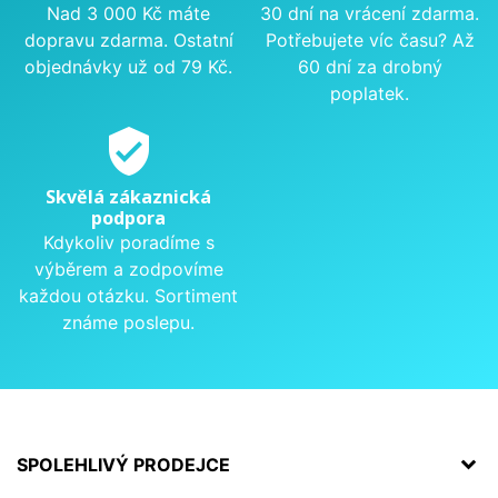
Nad 3 000 Kč máte
30 dní na vrácení zdarma.
dopravu zdarma. Ostatní
Potřebujete víc času? Až
objednávky už od 79 Kč.
60 dní za drobný
poplatek.
verified_user
Skvělá zákaznická
podpora
Kdykoliv poradíme s
výběrem a zodpovíme
každou otázku. Sortiment
známe poslepu.
SPOLEHLIVÝ PRODEJCE