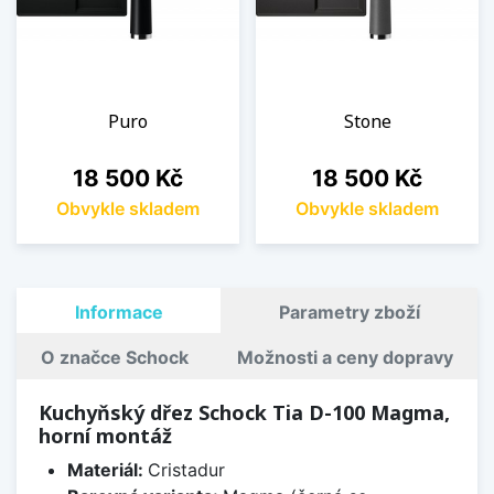
Puro
Stone
Cena
Cena
18 500 Kč
18 500 Kč
Obvykle skladem
Obvykle skladem
Informace
Parametry zboží
O značce Schock
Možnosti a ceny dopravy
Kuchyňský dřez Schock Tia D-100 Magma,
horní montáž
Materiál:
Cristadur