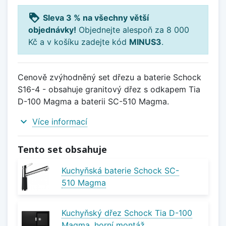
loyalty
Sleva 3 % na všechny větší
objednávky!
Objednejte alespoň za 8 000
Kč a v košíku zadejte kód
MINUS3
.
Cenově zvýhodněný set dřezu a baterie Schock
S16-4 - obsahuje granitový dřez s odkapem Tia
D-100 Magma a baterii SC-510 Magma.
expand_more
Více informací
Tento set obsahuje
Kuchyňská baterie Schock SC-
510 Magma
Kuchyňský dřez Schock Tia D-100
Magma, horní montáž