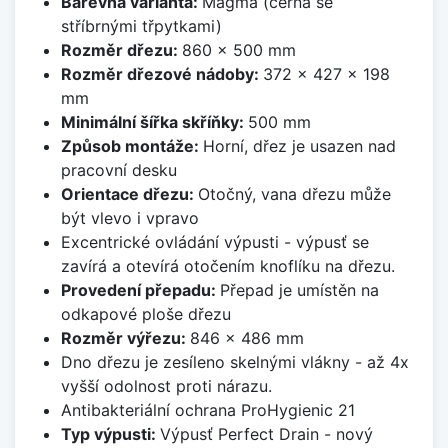
Barevná varianta:
Magma (černá se
stříbrnými třpytkami)
Rozměr dřezu:
860 x 500 mm
Rozměr dřezové nádoby:
372 x 427 x 198
mm
Minimální šířka skříňky:
500 mm
Způsob montáže:
Horní, dřez je usazen nad
pracovní desku
Orientace dřezu:
Otočný, vana dřezu může
být vlevo i vpravo
Excentrické ovládání výpusti - výpusť se
zavírá a otevírá otočením knoflíku na dřezu.
Provedení přepadu:
Přepad je umístěn na
odkapové ploše dřezu
Rozměr výřezu:
846 x 486 mm
Dno dřezu je zesíleno skelnými vlákny - až 4x
vyšší odolnost proti nárazu.
Antibakteriální ochrana ProHygienic 21
Typ výpusti:
Výpusť Perfect Drain - nový