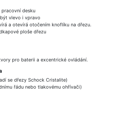
d pracovní desku
být vlevo i vpravo
írá a otevírá otočením knoflíku na dřezu.
odkapové ploše dřezu
vory pro baterii a excentrické ovládání.
a
adí se dřezy Schock Cristalite)
odnímu řádu nebo tlakovému ohřívači)