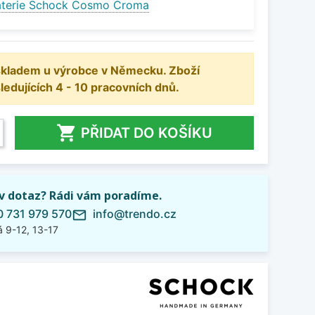
aterie Schock Cosmo Croma
 skladem u výrobce v Německu. Zboží
dujících 4 - 10 pracovních dnů.

PŘIDAT DO KOŠÍKU
iv dotaz? Rádi vám poradíme.
 731 979 570
info@trendo.cz
mail_outline
 9-12, 13-17