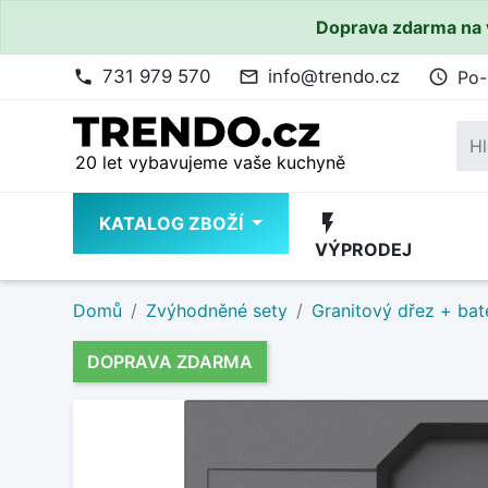
Doprava zdarma na 
731 979 570
info@trendo.cz
Po-
phone
mail_outline
access_time
20 let vybavujeme vaše kuchyně
flash_on
KATALOG ZBOŽÍ
VÝPRODEJ
Domů
Zvýhodněné sety
Granitový dřez + bat
DOPRAVA ZDARMA