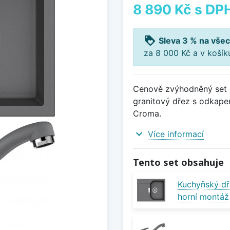
8 890 Kč
s DP
loyalty
Sleva 3 % na všec
za 8 000 Kč a v koší
Cenově zvýhodněný set d
granitový dřez s odkap
Croma.
expand_more
Více informací
Tento set obsahuje
Kuchyňský d
horní montáž