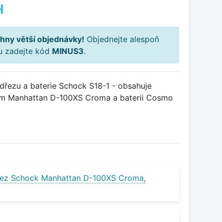
H
hny větší objednávky!
Objednejte alespoň
ku zadejte kód
MINUS3
.
řezu a baterie Schock S18-1 - obsahuje
em Manhattan D-100XS Croma a baterii Cosmo
řez Schock Manhattan D-100XS Croma,