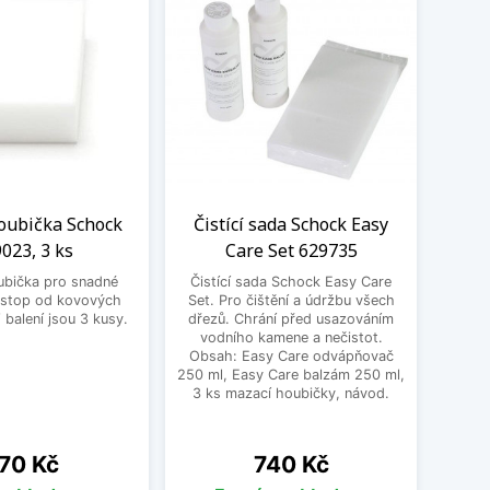
oubička Schock
Čistící sada Schock Easy
Filt
023, 3 ks
Care Set 629735
S
ubička pro snadné
Čistící sada Schock Easy Care
Filtr
 stop od kovových
Set. Pro čištění a údržbu všech
100,
balení jsou 3 kusy.
dřezů. Chrání před usazováním
kartuš
vodního kamene a nečistot.
Obsah: Easy Care odvápňovač
250 ml, Easy Care balzám 250 ml,
3 ks mazací houbičky, návod.
ena
Cena
70 Kč
740 Kč