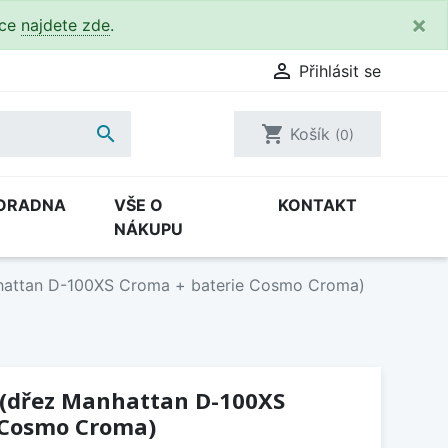
×
kce
najdete zde
.

Přihlásit se

shopping_cart
Košík
(0)
ORADNA
VŠE O
KONTAKT
NÁKUPU
nhattan D-100XS Croma + baterie Cosmo Croma)
1 (dřez Manhattan D-100XS
 Cosmo Croma)