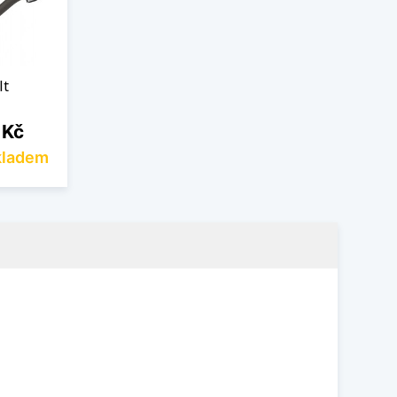
lt
 Kč
kladem