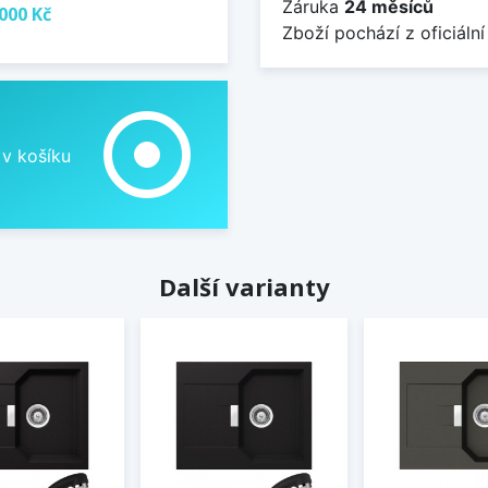
Záruka
24 měsíců
000 Kč
Zboží pochází z oficiální
adjust
 v košíku
Další varianty