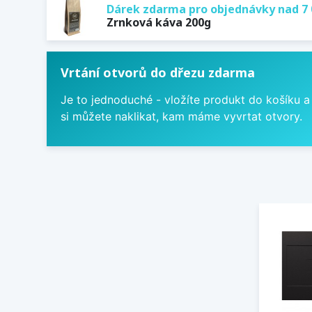
Dárek zdarma pro objednávky nad 7 
Zrnková káva 200g
Vrtání otvorů do dřezu zdarma
Je to jednoduché - vložíte produkt do košíku a
si můžete naklikat, kam máme vyvrtat otvory.