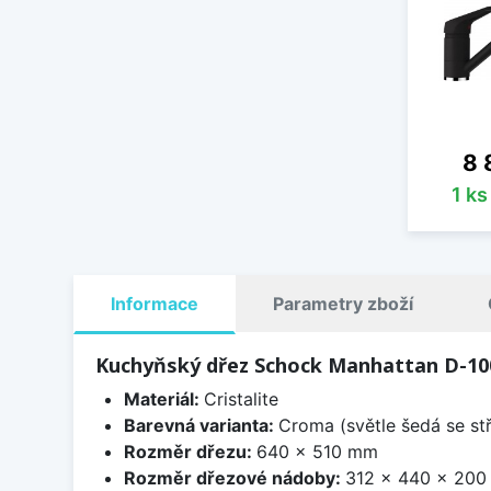
Ce
8 
1 k
Informace
Parametry zboží
Kuchyňský dřez Schock Manhattan D-10
Materiál:
Cristalite
Barevná varianta:
Croma (světle šedá se st
Rozměr dřezu:
640 x 510 mm
Rozměr dřezové nádoby:
312 x 440 x 20