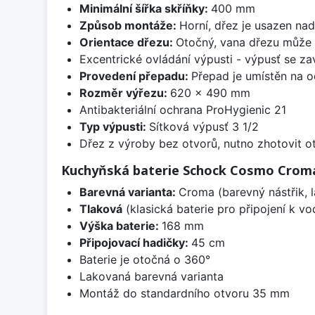
Minimální šířka skříňky:
400 mm
Způsob montáže:
Horní, dřez je usazen na
Orientace dřezu:
Otočný, vana dřezu může 
Excentrické ovládání výpusti - výpusť se zav
Provedení přepadu:
Přepad je umístěn na 
Rozměr výřezu:
620 x 490 mm
Antibakteriální ochrana ProHygienic 21
Typ výpusti:
Sítková výpusť 3 1/2
Dřez z výroby bez otvorů, nutno zhotovit ot
Kuchyňská baterie Schock Cosmo Crom
Barevná varianta:
Croma (barevný nástřik, l
Tlaková
(klasická baterie pro připojení k v
Výška baterie:
168 mm
Připojovací hadičky:
45 cm
Baterie je otočná o 360°
Lakovaná barevná varianta
Montáž do standardního otvoru 35 mm