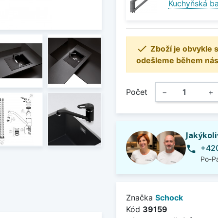
Kuchyňská b

Zboží je obvykle
odešleme během násle
Počet
−
+
Jakýkol
+420
phone
Po-Pá
Značka
Schock
Kód
39159