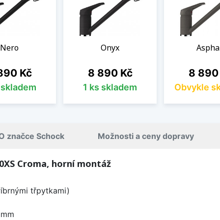
Nero
Onyx
Aspha
na
Cena
Cena
890 Kč
8 890 Kč
8 890
s skladem
1 ks skladem
Obvykle s
O značce Schock
Možnosti a ceny dopravy
0XS Croma, horní montáž
říbrnými třpytkami)
0 mm