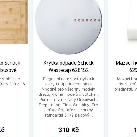
ko Schock
Krytka odpadu Schock
Mazací h
mbusové
Wastecap 628152
629
 stabilního
Elegantní nerezová krytka k
Mazací ho
0 x 210 x 18
zakrytí odpadového sítka.
odstranění
Vhodné pro všechny modely
předmětů. V 
dřezů, kromě modelů s odtokem
Perfect drain - řady Greenwich,
Prepstation, Tia a Wembley. Pro
umístění do dřezu je nutný
standartní 3 1/2 palcový...
Cena
C
Kč
310 Kč
1