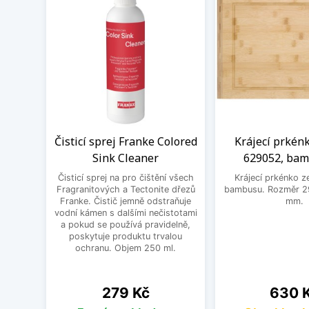
Čisticí sprej Franke Colored
Krájecí prkén
Sink Cleaner
629052, ba
Čisticí sprej na pro čištění všech
Krájecí prkénko ze
Fragranitových a Tectonite dřezů
bambusu. Rozměr 29
Franke. Čistič jemně odstraňuje
mm.
vodní kámen s dalšími nečistotami
a pokud se používá pravidelně,
poskytuje produktu trvalou
ochranu. Objem 250 ml.
Cena
Cena
279 Kč
630 