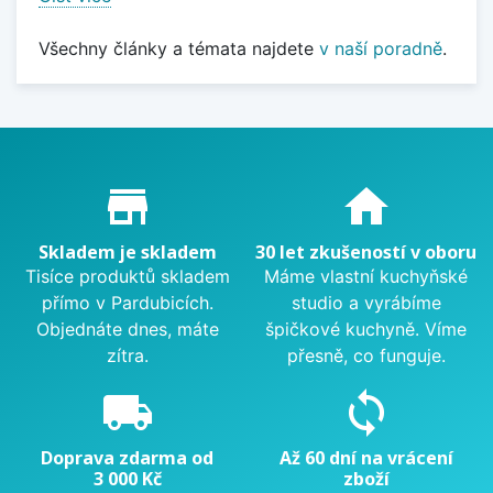
Všechny články a témata najdete
v naší poradně
.
Proč nakupovat u nás?
store_mall_directory
home
Skladem je skladem
30 let zkušeností v oboru
Tisíce produktů skladem
Máme vlastní kuchyňské
přímo v Pardubicích.
studio a vyrábíme
Objednáte dnes, máte
špičkové kuchyně. Víme
zítra.
přesně, co funguje.
local_shipping
sync
Doprava zdarma od
Až 60 dní na vrácení
3 000 Kč
zboží