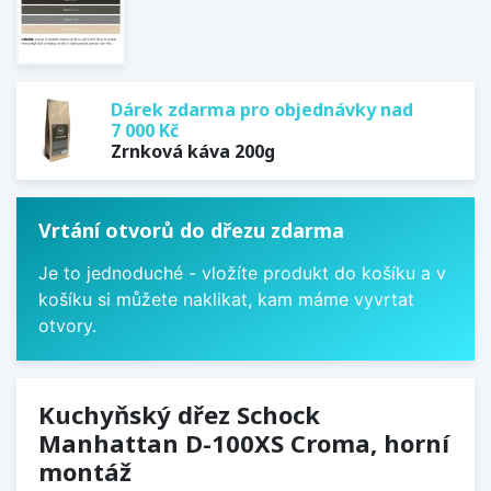
Dárek zdarma pro objednávky nad
7 000 Kč
Zrnková káva 200g
Vrtání otvorů do dřezu zdarma
Je to jednoduché - vložíte produkt do košíku a v
košíku si můžete naklikat, kam máme vyvrtat
otvory.
Kuchyňský dřez Schock
Manhattan D-100XS Croma, horní
montáž