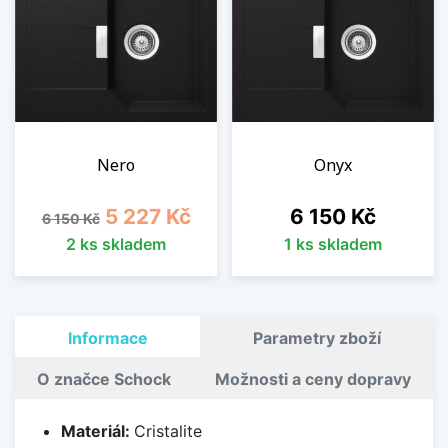
Nero
Onyx
Běžná cena
Cena
Cena
5 227 Kč
6 150 Kč
6 150 Kč
2 ks skladem
1 ks skladem
Informace
Parametry zboží
O značce Schock
Možnosti a ceny dopravy
Materiál:
Cristalite