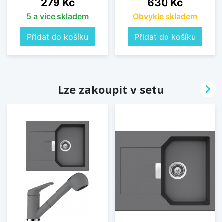
Cena
Cena
279 Kč
630 Kč
5 a více skladem
Obvykle skladem
Přidat do košíku
Přidat do košíku

Lze zakoupit v setu