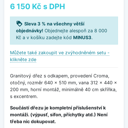
6 150 Kč
s DPH
loyalty
Sleva 3 % na všechny větší
objednávky!
Objednejte alespoň za 8 000
Kč a v košíku zadejte kód
MINUS3
.
Můžete také zakoupit ve zvýhodněném setu -
klikněte zde
Granitový dřez s odkapem, provedení Croma,
otočný, rozměr 640 x 510 mm, vana 312 x 440 x
200 mm, horní montáž, minimálně 40 cm skříňka,
s excentrem.
Součástí dřezu je kompletní příslušenství k
montáži. (výpusť, sifon, příchytky atd.) Není
třeba nic dokupovat.