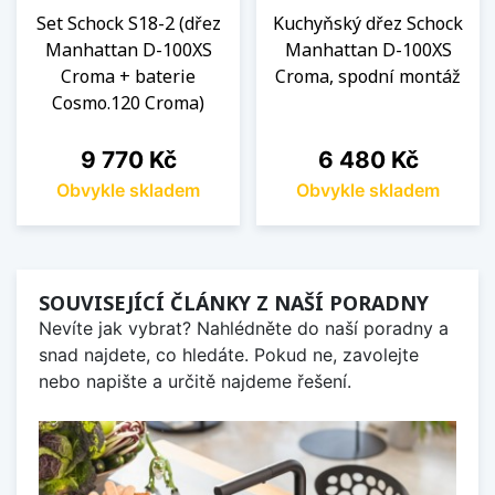
Set Schock S18-2 (dřez
Kuchyňský dřez Schock
Manhattan D-100XS
Manhattan D-100XS
Croma + baterie
Croma, spodní montáž
Cosmo.120 Croma)
Cena
Cena
9 770 Kč
6 480 Kč
Obvykle skladem
Obvykle skladem
SOUVISEJÍCÍ ČLÁNKY Z NAŠÍ PORADNY
Nevíte jak vybrat? Nahlédněte do naší poradny a
snad najdete, co hledáte. Pokud ne, zavolejte
nebo napište a určitě najdeme řešení.