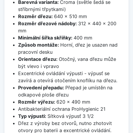
Barevná varianta:
Croma (světle šedá se
stříbrnými třpytkami)
Rozměr dřezu:
640 x 510 mm
Rozměr dřezové nádoby:
312 x 440 x 200
mm
Minimální šířka skříňky:
400 mm
Způsob montáže:
Horní, dřez je usazen nad
pracovní desku
Orientace dřezu:
Otočný, vana dřezu může
být vlevo i vpravo
Excentrické ovládání výpusti - výpusť se
zavírá a otevírá otočením knoflíku na dřezu.
Provedení přepadu:
Přepad je umístěn na
odkapové ploše dřezu
Rozměr výřezu:
620 x 490 mm
Antibakteriální ochrana ProHygienic 21
Typ výpusti:
Sítková výpusť 3 1/2
Dřez z výroby bez otvorů, nutno zhotovit
otvory pro baterii a excentrické ovládání.