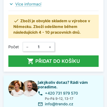
expand_more
Více informací

Zboží je obvykle skladem u výrobce v
Německu. Zboží odešleme během
následujících 4 - 10 pracovních dnů.
Počet
−
+

PŘIDAT DO KOŠÍKU
Jakýkoliv dotaz? Rádi vám
poradíme.
+420 731 979 570
phone
Po-Pá 9-12, 13-17
info@trendo.cz
mail_outline