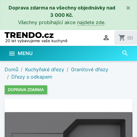
×
Doprava zdarma na všechny objednávky nad
3 000 Kč.
Všechny probíhající akce
najdete zde
.

shopping_cart
(0)
20 let vybavujeme vaše kuchyně
search

MENU
Domů
Kuchyňské dřezy
Granitové dřezy
Dřezy s odkapem
DOPRAVA ZDARMA