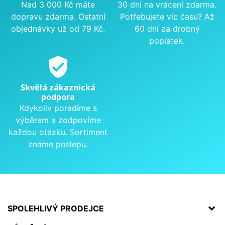
Nad 3 000 Kč máte
30 dní na vrácení zdarma.
dopravu zdarma. Ostatní
Potřebujete víc času? Až
objednávky už od 79 Kč.
60 dní za drobný
poplatek.
verified_user
Skvělá zákaznická
podpora
Kdykoliv poradíme s
výběrem a zodpovíme
každou otázku. Sortiment
známe poslepu.
SPOLEHLIVÝ PRODEJCE