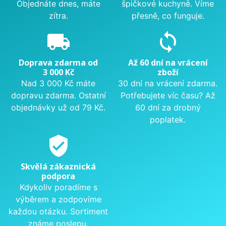
Objednáte dnes, máte
špičkové kuchyně. Víme
zítra.
přesně, co funguje.
local_shipping
sync
Doprava zdarma od
Až 60 dní na vrácení
3 000 Kč
zboží
Nad 3 000 Kč máte
30 dní na vrácení zdarma.
dopravu zdarma. Ostatní
Potřebujete víc času? Až
objednávky už od 79 Kč.
60 dní za drobný
poplatek.
verified_user
Skvělá zákaznická
podpora
Kdykoliv poradíme s
výběrem a zodpovíme
každou otázku. Sortiment
známe poslepu.