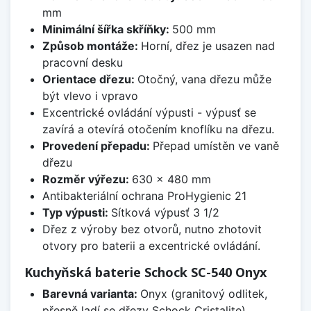
mm
Minimální šířka skříňky:
500 mm
Způsob montáže:
Horní, dřez je usazen nad
pracovní desku
Orientace dřezu:
Otočný, vana dřezu může
být vlevo i vpravo
Excentrické ovládání výpusti - výpusť se
zavírá a otevírá otočením knoflíku na dřezu.
Provedení přepadu:
Přepad umístěn ve vaně
dřezu
Rozměr výřezu:
630 x 480 mm
Antibakteriální ochrana ProHygienic 21
Typ výpusti:
Sítková výpusť 3 1/2
Dřez z výroby bez otvorů, nutno zhotovit
otvory pro baterii a excentrické ovládání.
Kuchyňská baterie Schock SC-540 Onyx
Barevná varianta:
Onyx (granitový odlitek,
přesně ladí se dřezy Schock Cristalite)