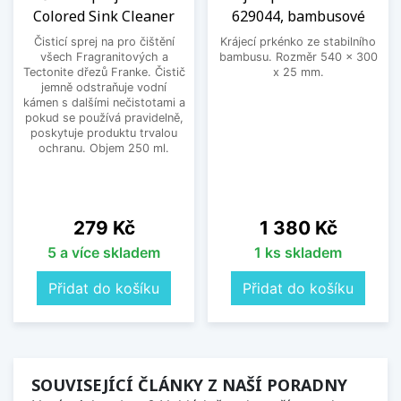
Colored Sink Cleaner
629044, bambusové
Čisticí sprej na pro čištění
Krájecí prkénko ze stabilního
všech Fragranitových a
bambusu. Rozměr 540 x 300
Tectonite dřezů Franke. Čistič
x 25 mm.
jemně odstraňuje vodní
kámen s dalšími nečistotami a
pokud se používá pravidelně,
poskytuje produktu trvalou
ochranu. Objem 250 ml.
Cena
Cena
279 Kč
1 380 Kč
5 a více skladem
1 ks skladem
Přidat do košíku
Přidat do košíku
SOUVISEJÍCÍ ČLÁNKY Z NAŠÍ PORADNY