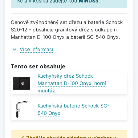
Kč a v košíku zadejte kód
MINUS3
.
Cenově zvýhodněný set dřezu a baterie Schock
S20-12 - obsahuje granitový dřez s odkapem
Manhattan D-100 Onyx a baterii SC-540 Onyx.
expand_more
Více informací
Tento set obsahuje
Kuchyňský dřez Schock
Manhattan D-100 Onyx, horní
montáž
Kuchyňská baterie Schock SC-
540 Onyx