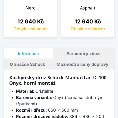
Nero
Asphalt
Cena
Cena
12 640 Kč
12 640 Kč
Obvykle skladem
Obvykle skladem
Informace
Parametry zboží
O značce Schock
Možnosti a ceny dopravy
Kuchyňský dřez Schock Manhattan D-100
Onyx, horní montáž
Materiál:
Cristalite
Barevná varianta:
Onyx (černá se stříbrnými
třpytkami)
Rozměr dřezu:
650 x 500 mm
Rozměr dřezové nádoby:
386 x 436 x 200