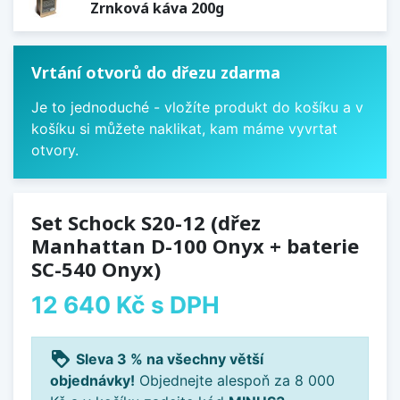
Zrnková káva 200g
Vrtání otvorů do dřezu zdarma
Je to jednoduché - vložíte produkt do košíku a v
košíku si můžete naklikat, kam máme vyvrtat
otvory.
Set Schock S20-12 (dřez
Manhattan D-100 Onyx + baterie
SC-540 Onyx)
12 640 Kč
s DPH
loyalty
Sleva 3 % na všechny větší
objednávky!
Objednejte alespoň za 8 000