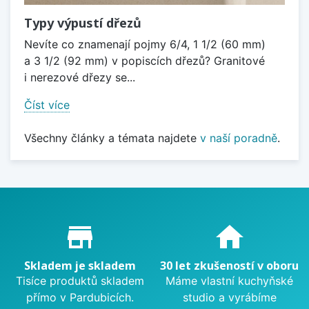
Typy výpustí dřezů
Nevíte co znamenají pojmy 6/4, 1 1/2 (60 mm)
a 3 1/2 (92 mm) v popiscích dřezů? Granitové
i nerezové dřezy se...
Číst více
Všechny články a témata najdete
v naší poradně
.
Proč nakupovat u nás?
store_mall_directory
home
Skladem je skladem
30 let zkušeností v oboru
Tisíce produktů skladem
Máme vlastní kuchyňské
přímo v Pardubicích.
studio a vyrábíme