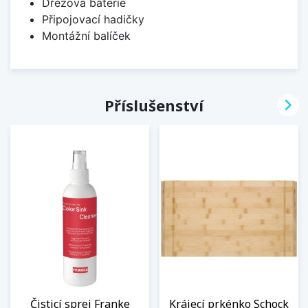
Dřezová baterie
Připojovací hadičky
Montážní balíček

Příslušenství
Čisticí sprej Franke
Krájecí prkénko Schock