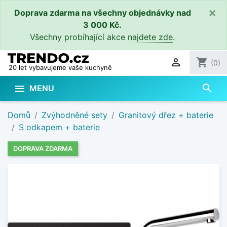
×
Doprava zdarma na všechny objednávky nad
3 000 Kč.
Všechny probíhající akce
najdete zde
.

shopping_cart
(0)
20 let vybavujeme vaše kuchyně
search

MENU
Domů
Zvýhodněné sety
Granitový dřez + baterie
S odkapem + baterie
DOPRAVA ZDARMA