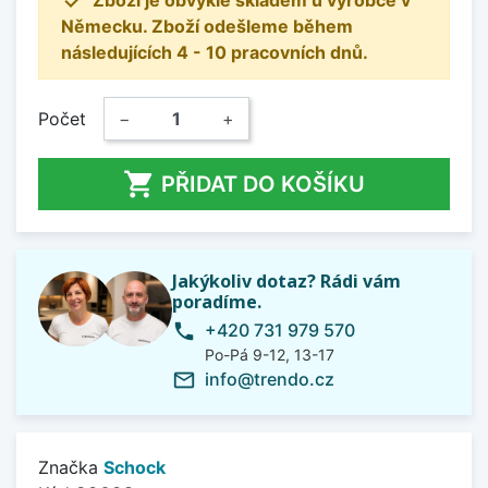

Zboží je obvykle skladem u výrobce v
Německu. Zboží odešleme během
následujících 4 - 10 pracovních dnů.
Počet
−
+

PŘIDAT DO KOŠÍKU
Jakýkoliv dotaz? Rádi vám
poradíme.
+420 731 979 570
phone
Po-Pá 9-12, 13-17
info@trendo.cz
mail_outline
Značka
Schock