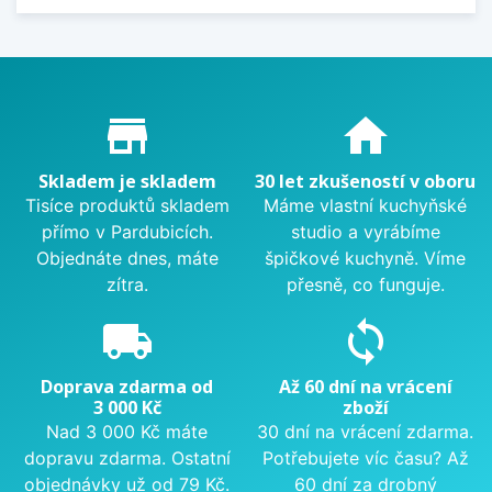
Proč nakupovat u nás?
store_mall_directory
home
Skladem je skladem
30 let zkušeností v oboru
Tisíce produktů skladem
Máme vlastní kuchyňské
přímo v Pardubicích.
studio a vyrábíme
Objednáte dnes, máte
špičkové kuchyně. Víme
zítra.
přesně, co funguje.
local_shipping
sync
Doprava zdarma od
Až 60 dní na vrácení
3 000 Kč
zboží
Nad 3 000 Kč máte
30 dní na vrácení zdarma.
dopravu zdarma. Ostatní
Potřebujete víc času? Až
objednávky už od 79 Kč.
60 dní za drobný