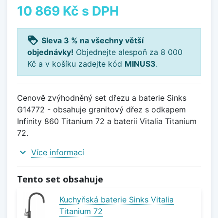
10 869 Kč
s DPH
loyalty
Sleva 3 % na všechny větší
objednávky!
Objednejte alespoň za 8 000
Kč a v košíku zadejte kód
MINUS3
.
Cenově zvýhodněný set dřezu a baterie Sinks
G14772 - obsahuje granitový dřez s odkapem
Infinity 860 Titanium 72 a baterii Vitalia Titanium
72.
expand_more
Více informací
Tento set obsahuje
Kuchyňská baterie Sinks Vitalia
Titanium 72