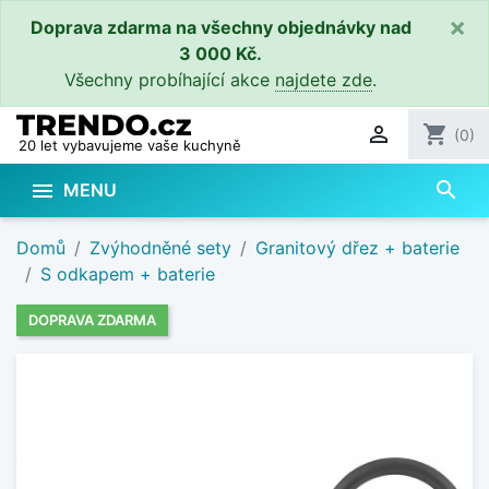
×
Doprava zdarma na všechny objednávky nad
3 000 Kč.
Všechny probíhající akce
najdete zde
.

shopping_cart
(0)
20 let vybavujeme vaše kuchyně
search

MENU
Domů
Zvýhodněné sety
Granitový dřez + baterie
S odkapem + baterie
DOPRAVA ZDARMA