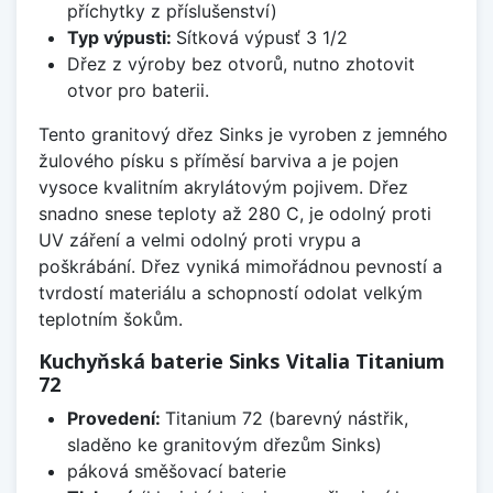
příchytky z příslušenství)
Typ výpusti:
Sítková výpusť 3 1/2
Dřez z výroby bez otvorů, nutno zhotovit
otvor pro baterii.
Tento granitový dřez Sinks je vyroben z jemného
žulového písku s příměsí barviva a je pojen
vysoce kvalitním akrylátovým pojivem. Dřez
snadno snese teploty až 280 C, je odolný proti
UV záření a velmi odolný proti vrypu a
poškrábání. Dřez vyniká mimořádnou pevností a
tvrdostí materiálu a schopností odolat velkým
teplotním šokům.
Kuchyňská baterie Sinks Vitalia Titanium
72
Provedení:
Titanium 72 (barevný nástřik,
sladěno ke granitovým dřezům Sinks)
páková směšovací baterie