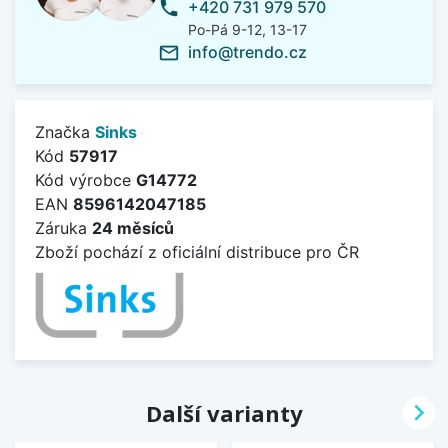
+420 731 979 570
phone
Po-Pá 9-12, 13-17
info@trendo.cz
mail_outline
Značka
Sinks
Kód
57917
Kód výrobce
G14772
EAN
8596142047185
Záruka
24 měsíců
Zboží pochází z oficiální distribuce pro ČR

Další varianty