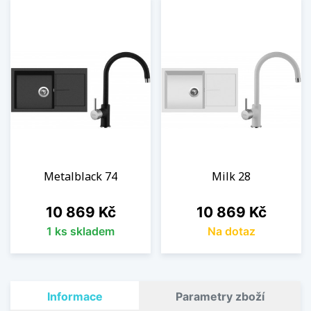
Metalblack 74
Milk 28
Cena
Cena
10 869 Kč
10 869 Kč
1 ks skladem
Na dotaz
Informace
Parametry zboží