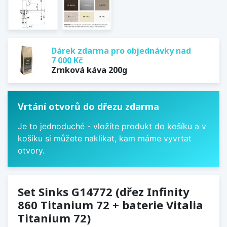
Dárek zdarma pro objednávky nad
7 000 Kč
Zrnková káva 200g
Vrtání otvorů do dřezu zdarma
Je to jednoduché - vložíte produkt do košíku a v
košíku si můžete naklikat, kam máme vyvrtat
otvory.
Set Sinks G14772 (dřez Infinity
860 Titanium 72 + baterie Vitalia
Titanium 72)