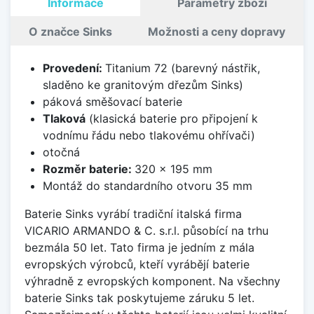
Informace
Parametry zboží
O značce Sinks
Možnosti a ceny dopravy
Provedení:
Titanium 72 (barevný nástřik,
sladěno ke granitovým dřezům Sinks)
páková směšovací baterie
Tlaková
(klasická baterie pro připojení k
vodnímu řádu nebo tlakovému ohřívači)
otočná
Rozměr baterie:
320 x 195 mm
Montáž do standardního otvoru 35 mm
Baterie Sinks vyrábí tradiční italská firma
VICARIO ARMANDO & C. s.r.l. působící na trhu
bezmála 50 let. Tato firma je jedním z mála
evropských výrobců, kteří vyrábějí baterie
výhradně z evropských komponent. Na všechny
baterie Sinks tak poskytujeme záruku 5 let.