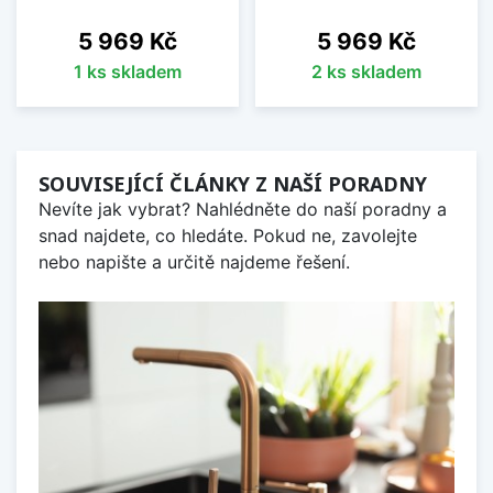
Cena
Cena
5 969 Kč
5 969 Kč
1 ks skladem
2 ks skladem
SOUVISEJÍCÍ ČLÁNKY Z NAŠÍ PORADNY
Nevíte jak vybrat? Nahlédněte do naší poradny a
snad najdete, co hledáte. Pokud ne, zavolejte
nebo napište a určitě najdeme řešení.