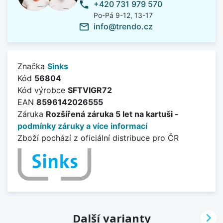
+420 731 979 570
phone
Po-Pá 9-12, 13-17
info@trendo.cz
mail_outline
Značka
Sinks
Kód
56804
Kód výrobce
SFTVIGR72
EAN
8596142026555
Záruka
Rozšířená záruka 5 let na kartuši -
podmínky záruky a více informací
Zboží pochází z oficiální distribuce pro ČR

Další varianty