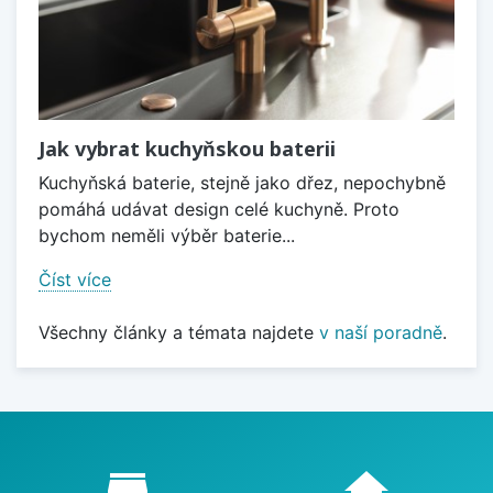
Jak vybrat kuchyňskou baterii
Kuchyňská baterie, stejně jako dřez, nepochybně
pomáhá udávat design celé kuchyně. Proto
bychom neměli výběr baterie...
Číst více
Všechny články a témata najdete
v naší poradně
.
Proč nakupovat u nás?
store_mall_directory
home