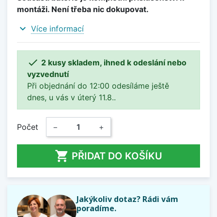
montáži. Není třeba nic dokupovat.
expand_more
Více informací

2 kusy skladem, ihned k odeslání nebo
vyzvednutí
Při objednání do 12:00 odesíláme ještě
dnes, u vás v úterý 11.8..
Počet
−
+

PŘIDAT DO KOŠÍKU
Jakýkoliv dotaz? Rádi vám
poradíme.