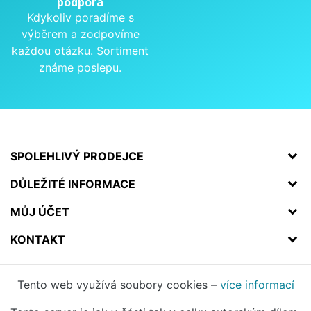
podpora
Kdykoliv poradíme s
výběrem a zodpovíme
každou otázku. Sortiment
známe poslepu.
SPOLEHLIVÝ PRODEJCE
DŮLEŽITÉ INFORMACE
MŮJ ÚČET
KONTAKT
Tento web využívá soubory cookies –
více informací