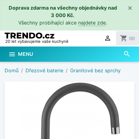
×
Doprava zdarma na všechny objednávky nad
3 000 Kč.
Všechny probíhající akce
najdete zde
.

shopping_cart
(0)
20 let vybavujeme vaše kuchyně
search

MENU
Domů
Dřezové baterie
Granitové bez sprchy