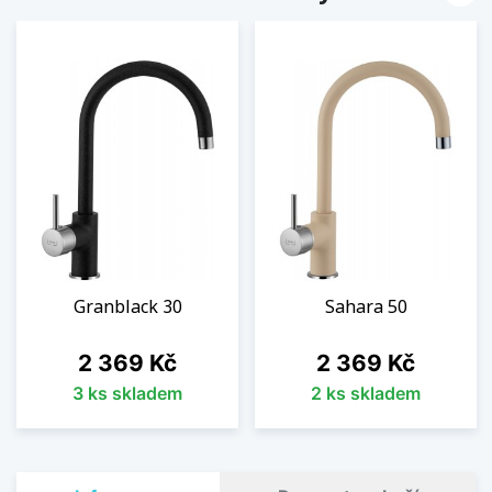
Granblack 30
Sahara 50
Cena
Cena
2 369 Kč
2 369 Kč
3 ks skladem
2 ks skladem