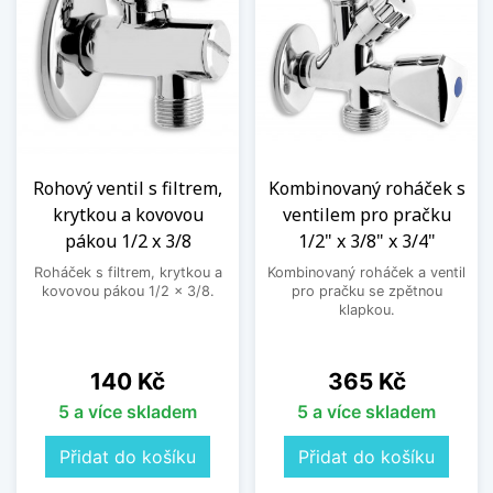
Rohový ventil s filtrem,
Kombinovaný roháček s
krytkou a kovovou
ventilem pro pračku
pákou 1/2 x 3/8
1/2" x 3/8" x 3/4"
Roháček s filtrem, krytkou a
Kombinovaný roháček a ventil
kovovou pákou 1/2 x 3/8.
pro pračku se zpětnou
klapkou.
Cena
Cena
140 Kč
365 Kč
5 a více skladem
5 a více skladem
Přidat do košíku
Přidat do košíku