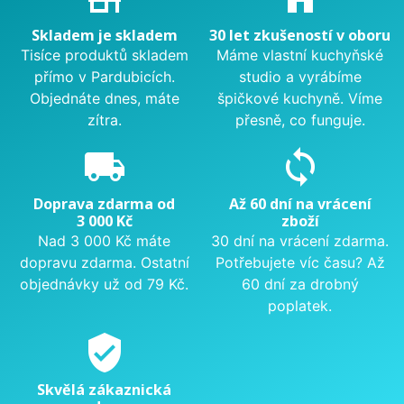
Skladem je skladem
30 let zkušeností v oboru
Tisíce produktů skladem
Máme vlastní kuchyňské
přímo v Pardubicích.
studio a vyrábíme
Objednáte dnes, máte
špičkové kuchyně. Víme
zítra.
přesně, co funguje.
local_shipping
sync
Doprava zdarma od
Až 60 dní na vrácení
3 000 Kč
zboží
Nad 3 000 Kč máte
30 dní na vrácení zdarma.
dopravu zdarma. Ostatní
Potřebujete víc času? Až
objednávky už od 79 Kč.
60 dní za drobný
poplatek.
verified_user
Skvělá zákaznická