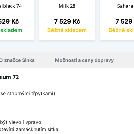
lblack 74
Milk 28
Sahara
na
Cena
Cena
529 Kč
7 529 Kč
7 529
s skladem
Běžně skladem
Běžně sk
O značce Sinks
Možnosti a ceny dopravy
nium 72
se stříbrnými třpytkami)
být vlevo i vpravo
 otevírá zamáčknutím sítka.