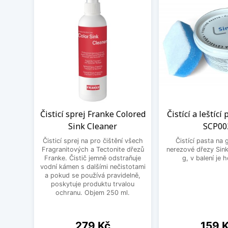
Čisticí sprej Franke Colored
Čistící a leštící
Sink Cleaner
SCP00
Čisticí sprej na pro čištění všech
Čistící pasta na 
Fragranitových a Tectonite dřezů
nerezové dřezy Sink
Franke. Čistič jemně odstraňuje
g, v balení je 
vodní kámen s dalšími nečistotami
a pokud se používá pravidelně,
poskytuje produktu trvalou
ochranu. Objem 250 ml.
Cena
Cena
279 Kč
159 