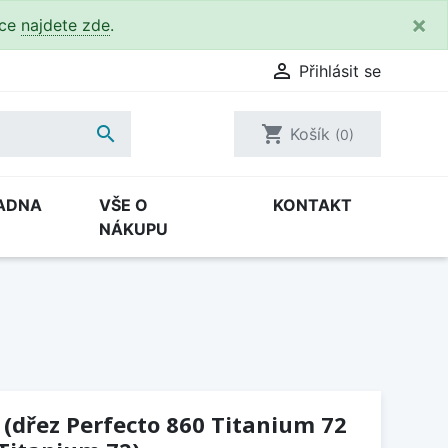
×
kce
najdete zde
.

Přihlásit se

shopping_cart
Košík
(0)
ADNA
VŠE O
KONTAKT
NÁKUPU
 (dřez Perfecto 860 Titanium 72