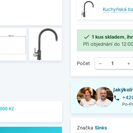
Kuchyňská bat

1 kus skladem, ih
Při objednání do 12:00
Počet
−
+
Jakýkol
+420
phone
Po-Pá
000 Kč
Značka
Sinks