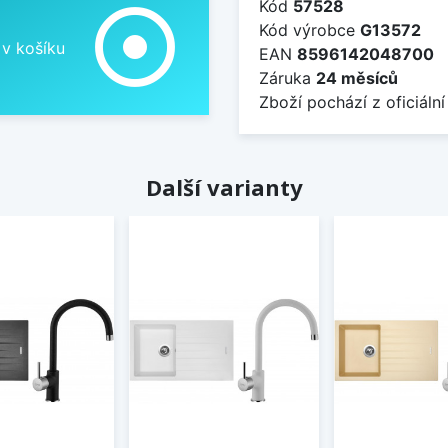
Kód
57528
adjust
Kód výrobce
G13572
 v košíku
EAN
8596142048700
Záruka
24 měsíců
Zboží pochází z oficiální
Další varianty