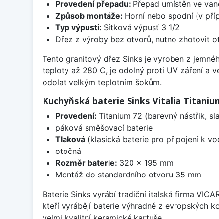
Provedení přepadu:
Přepad umístěn ve van
Způsob montáže:
Horní nebo spodní (v pří
Typ výpusti:
Sítková výpusť 3 1/2
Dřez z výroby bez otvorů, nutno zhotovit ot
Tento granitový dřez Sinks je vyroben z jemnéh
teploty až 280 C, je odolný proti UV záření a 
odolat velkým teplotním šokům.
Kuchyňská baterie Sinks Vitalia Titaniu
Provedení:
Titanium 72 (barevný nástřik, s
páková směšovací baterie
Tlaková
(klasická baterie pro připojení k v
otočná
Rozměr baterie:
320 x 195 mm
Montáž do standardního otvoru 35 mm
Baterie Sinks vyrábí tradiční italská firma VIC
kteří vyrábějí baterie výhradně z evropských k
velmi kvalitní keramické kartuše.