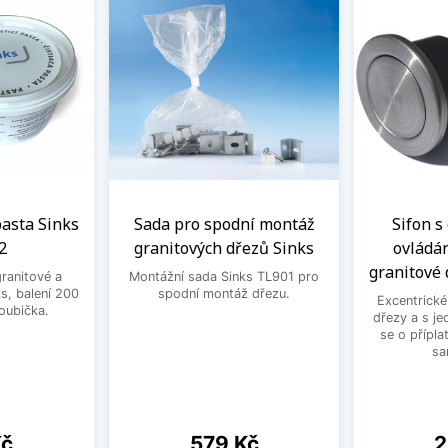
 pasta Sinks
Sada pro spodní montáž
Sifon s
2
granitových dřezů Sinks
ovládá
granitové 
granitové a
Montážní sada Sinks TL901 pro
s, balení 200
spodní montáž dřezu.
Excentrické
houbička.
dřezy a s je
se o přípla
sa
Cena
C
Kč
579 Kč
2