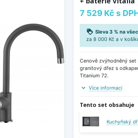
+ baterie Vitalia
7 529 Kč
s DP
loyalty
Sleva 3 % na všec
za 8 000 Kč a v koší
Cenově zvýhodněný set d
granitový dřez s odkapem
Titanium 72.
expand_more
Více informací
Tento set obsahuje
Kuchyňský dř