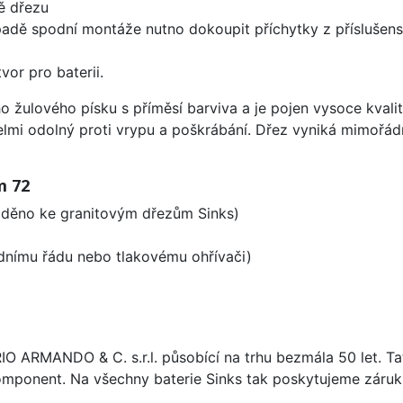
ě dřezu
padě spodní montáže nutno dokoupit příchytky z příslušens
vor pro baterii.
o žulového písku s příměsí barviva a je pojen vysoce kval
velmi odolný proti vrypu a poškrábání. Dřez vyniká mimořád
m 72
laděno ke granitovým dřezům Sinks)
odnímu řádu nebo tlakovému ohřívači)
ARIO ARMANDO & C. s.r.l. působící na trhu bezmála 50 let. T
omponent. Na všechny baterie Sinks tak poskytujeme záruku 