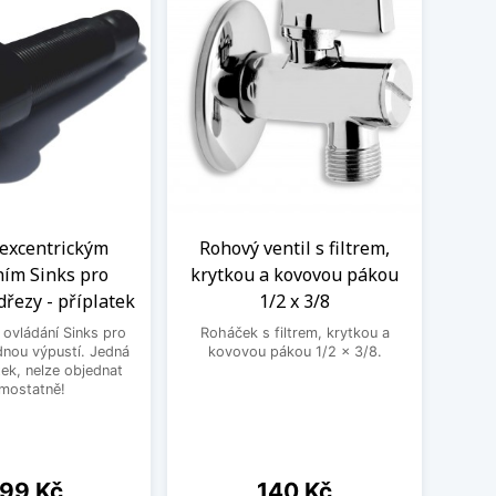
 excentrickým
Rohový ventil s filtrem,
Kom
ním Sinks pro
krytkou a kovovou pákou
vent
dřezy - příplatek
1/2 x 3/8
 ovládání Sinks pro
Roháček s filtrem, krytkou a
Kombin
dnou výpustí. Jedná
kovovou pákou 1/2 x 3/8.
pra
tek, nelze objednat
mostatně!
ena
Cena
99 Kč
140 Kč