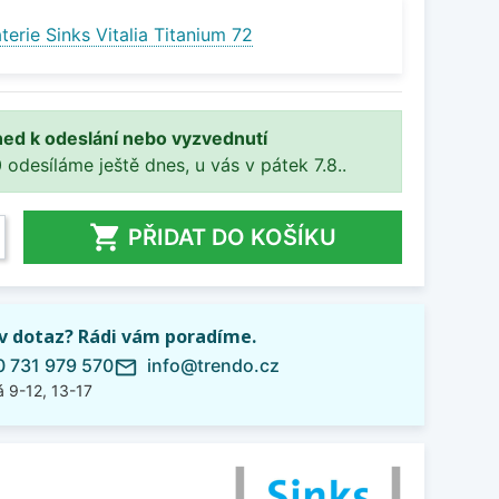
erie Sinks Vitalia Titanium 72
ned k odeslání nebo vyzvednutí
 odesíláme ještě dnes, u vás v pátek 7.8..

PŘIDAT DO KOŠÍKU
iv dotaz? Rádi vám poradíme.
 731 979 570
info@trendo.cz
mail_outline
 9-12, 13-17