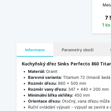
Meta
Ce
7 
1 k
Informace
Parametry zboží
Kuchyňský dřez Sinks Perfecto 860 Tita
Materiál:
Granit
Barevná varianta:
Titanium 72 (tmavší šedá 
Rozměr dřezu:
860 x 500 mm
Rozměr vany dřezu:
347 x 440 x 200 mm
Minimální šířka skříňky:
450 mm
Orientace dřezu:
Otočný, vana dřezu může 
Ruční ovládání výpusti - výpusť se zavírá a