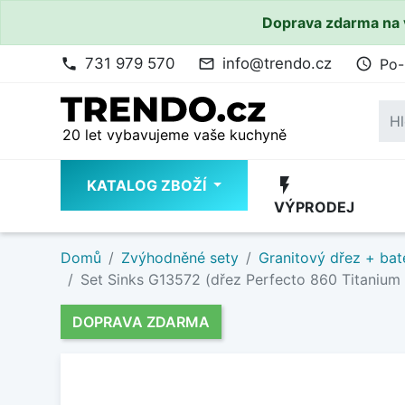
Doprava zdarma na 
731 979 570
info@trendo.cz
Po-
phone
mail_outline
access_time
20 let vybavujeme vaše kuchyně
flash_on
KATALOG ZBOŽÍ
VÝPRODEJ
Domů
Zvýhodněné sety
Granitový dřez + bat
Set Sinks G13572 (dřez Perfecto 860 Titanium 7
DOPRAVA ZDARMA