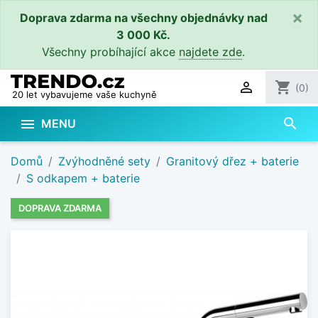
×
Doprava zdarma na všechny objednávky nad
3 000 Kč.
Všechny probíhající akce
najdete zde
.

shopping_cart
(0)
20 let vybavujeme vaše kuchyně
search

MENU
Domů
Zvýhodněné sety
Granitový dřez + baterie
S odkapem + baterie
DOPRAVA ZDARMA