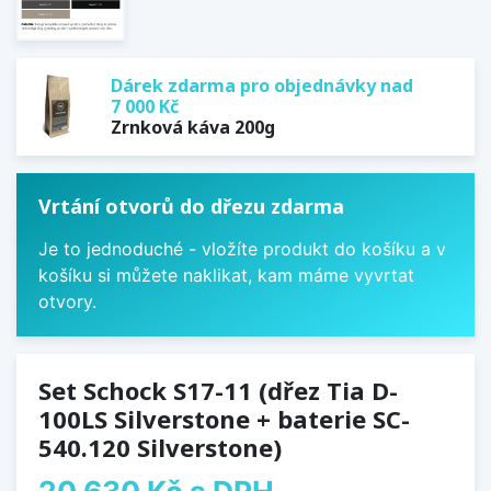
Dárek zdarma pro objednávky nad
7 000 Kč
Zrnková káva 200g
Vrtání otvorů do dřezu zdarma
Je to jednoduché - vložíte produkt do košíku a v
košíku si můžete naklikat, kam máme vyvrtat
otvory.
Set Schock S17-11 (dřez Tia D-
100LS Silverstone + baterie SC-
540.120 Silverstone)
20 630 Kč
s DPH