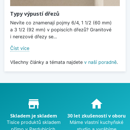
Typy výpustí dřezů
Nevíte co znamenají pojmy 6/4, 1 1/2 (60 mm)
a 3 1/2 (92 mm) v popiscích dřezů? Granitové
i nerezové dřezy se...
Číst více
Všechny články a témata najdete
v naší poradně
.
Proč nakupovat u nás?
store_mall_directory
home
Skladem je skladem
30 let zkušeností v oboru
Tisíce produktů skladem
Máme vlastní kuchyňské
přímo v Pardubicích.
studio a vyrábíme