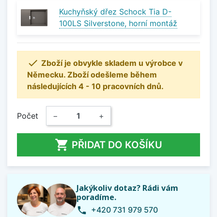
Kuchyňský dřez Schock Tia D-
100LS Silverstone, horní montáž

Zboží je obvykle skladem u výrobce v
Německu. Zboží odešleme během
následujících 4 - 10 pracovních dnů.
Počet
−
+

PŘIDAT DO KOŠÍKU
Jakýkoliv dotaz? Rádi vám
poradíme.
+420 731 979 570
phone