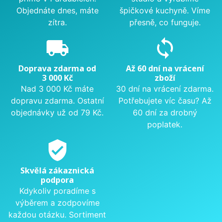
Objednáte dnes, máte
špičkové kuchyně. Víme
zítra.
přesně, co funguje.
local_shipping
sync
Doprava zdarma od
Až 60 dní na vrácení
3 000 Kč
zboží
Nad 3 000 Kč máte
30 dní na vrácení zdarma.
dopravu zdarma. Ostatní
Potřebujete víc času? Až
objednávky už od 79 Kč.
60 dní za drobný
poplatek.
verified_user
Skvělá zákaznická
podpora
Kdykoliv poradíme s
výběrem a zodpovíme
každou otázku. Sortiment