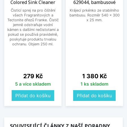
Colored Sink Cleaner
629044, bambusové
Čisticí sprej na pro čištění
Krájecí prkénko ze stabilního
všech Fragranitových a
bambusu. Rozměr 540 x 300
Tectonite dřezů Franke. Čistič
x 25 mm.
jemně odstraňuje vodní
kámen s dalšími nečistotami a
pokud se používá pravidelně,
poskytuje produktu trvalou
ochranu. Objem 250 ml.
Cena
Cena
279 Kč
1 380 Kč
5 a více skladem
1 ks skladem
Přidat do košíku
Přidat do košíku
SOUVISEJÍCÍ ČLÁNKY Z NAŠÍ PORADNY