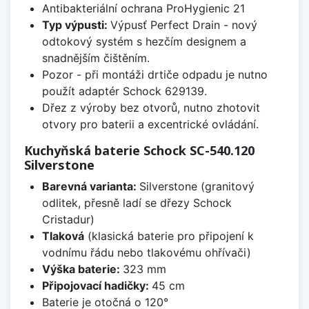
Antibakteriální ochrana ProHygienic 21
Typ výpusti:
Výpusť Perfect Drain - nový
odtokový systém s hezčím designem a
snadnějším čištěním.
Pozor - při montáži drtiče odpadu je nutno
použít adaptér Schock 629139.
Dřez z výroby bez otvorů, nutno zhotovit
otvory pro baterii a excentrické ovládání.
Kuchyňská baterie Schock SC-540.120
Silverstone
Barevná varianta:
Silverstone (granitový
odlitek, přesně ladí se dřezy Schock
Cristadur)
Tlaková
(klasická baterie pro připojení k
vodnímu řádu nebo tlakovému ohřívači)
Výška baterie:
323 mm
Připojovací hadičky:
45 cm
Baterie je otočná o 120°