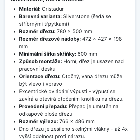
Materiál:
Cristadur
Barevná varianta:
Silverstone (šedá se
stříbrnými třpytkami)
Rozměr dřezu:
780 x 500 mm
Rozměr dřezové nádoby:
472 x 427 x 198
mm
Minimální šířka skříňky:
600 mm
Způsob montáže:
Horní, dřez je usazen nad
pracovní desku
Orientace dřezu:
Otočný, vana dřezu může
být vlevo i vpravo
Excentrické ovládání výpusti - výpusť se
zavírá a otevírá otočením knoflíku na dřezu.
Provedení přepadu:
Přepad je umístěn na
odkapové ploše dřezu
Rozměr výřezu:
766 x 486 mm
Dno dřezu je zesíleno skelnými vlákny - až 4x
vyšší odolnost proti nárazu.