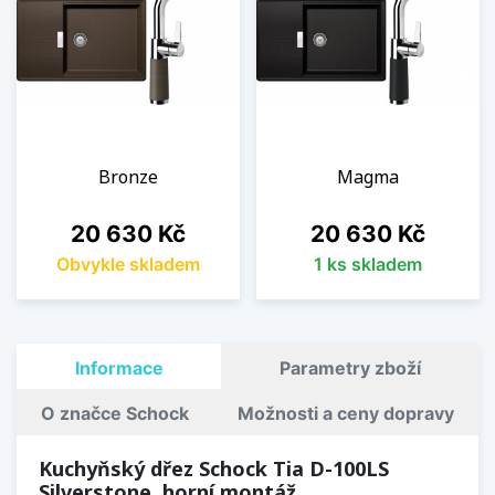
Bronze
Magma
Cena
Cena
20 630 Kč
20 630 Kč
Obvykle skladem
1 ks skladem
Informace
Parametry zboží
O značce Schock
Možnosti a ceny dopravy
Kuchyňský dřez Schock Tia D-100LS
Silverstone, horní montáž