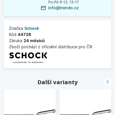
Po-Pá 9-12, 13-17
info@trendo.cz
mail_outline
Značka
Schock
Kód
44726
Záruka
24 měsíců
Zboží pochází z oficiální distribuce pro ČR

Další varianty