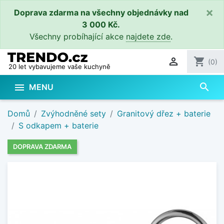
×
Doprava zdarma na všechny objednávky nad
3 000 Kč.
Všechny probíhající akce
najdete zde
.

shopping_cart
(0)
20 let vybavujeme vaše kuchyně
search

MENU
Domů
Zvýhodněné sety
Granitový dřez + baterie
S odkapem + baterie
DOPRAVA ZDARMA