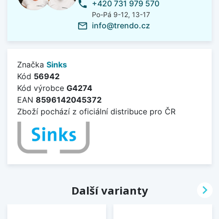
+420 731 979 570
phone
Po-Pá 9-12, 13-17
info@trendo.cz
mail_outline
Značka
Sinks
Kód
56942
Kód výrobce
G4274
EAN
8596142045372
Zboží pochází z oficiální distribuce pro ČR

Další varianty