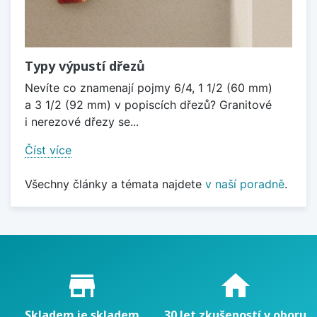
Typy výpustí dřezů
Nevíte co znamenají pojmy 6/4, 1 1/2 (60 mm)
a 3 1/2 (92 mm) v popiscích dřezů? Granitové
i nerezové dřezy se...
Číst více
Všechny články a témata najdete
v naší poradně
.
Proč nakupovat u nás?
store_mall_directory
home
Skladem je skladem
30 let zkušeností v oboru