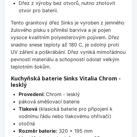
Dřez z výroby bez otvorů, nutno zhotovit
otvor pro baterii.
Tento granitový dřez Sinks je vyroben z jemného
žulového písku s příměsí barviva a je pojen
vysoce kvalitním polyesterovým pojivem. Dřez
snadno snese teploty až 180 C, je odolný proti
UV záření a poškrábání. Dřez vyniká mimořádnou
pevností materiálu a schopností odolat velkým
teplotním šokům.
Kuchyňská baterie Sinks Vitalia Chrom -
lesklý
Provedení:
Chrom - lesklý
páková směšovací baterie
Tlaková
(klasická baterie pro připojení k
vodnímu řádu nebo tlakovému ohřívači)
otočná
Rozměr baterie:
320 x 195 mm