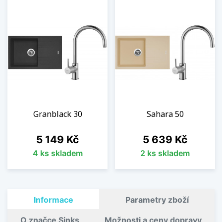
Granblack 30
Sahara 50
Cena
Cena
5 149 Kč
5 639 Kč
4 ks skladem
2 ks skladem
Informace
Parametry zboží
O značce Sinks
Možnosti a ceny dopravy