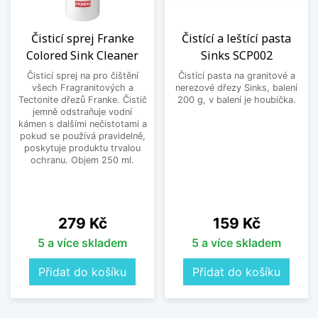
Čisticí sprej Franke
Čistící a leštící pasta
Colored Sink Cleaner
Sinks SCP002
Čisticí sprej na pro čištění
Čistící pasta na granitové a
všech Fragranitových a
nerezové dřezy Sinks, balení
Tectonite dřezů Franke. Čistič
200 g, v balení je houbička.
jemně odstraňuje vodní
kámen s dalšími nečistotami a
pokud se používá pravidelně,
poskytuje produktu trvalou
ochranu. Objem 250 ml.
Cena
Cena
279 Kč
159 Kč
5 a více skladem
5 a více skladem
Přidat do košíku
Přidat do košíku