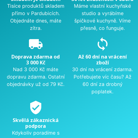
Tisíce produktů skladem
Máme vlastní kuchyňské
přímo v Pardubicích.
studio a vyrábíme
Objednáte dnes, máte
špičkové kuchyně. Víme
zítra.
přesně, co funguje.
local_shipping
sync
Doprava zdarma od
Až 60 dní na vrácení
3 000 Kč
zboží
Nad 3 000 Kč máte
30 dní na vrácení zdarma.
dopravu zdarma. Ostatní
Potřebujete víc času? Až
objednávky už od 79 Kč.
60 dní za drobný
poplatek.
verified_user
Skvělá zákaznická
podpora
Kdykoliv poradíme s