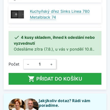
Kuchyňský dřez Sinks Linea 780
Metalblack 74

4 kusy skladem, ihned k odeslání nebo
vyzvednutí
Odesíláme zítra (7.8.), u vás v pondělí 10.8..
Počet
−
+

PŘIDAT DO KOŠÍKU
Jakýkoliv dotaz? Rádi vám
poradíme.