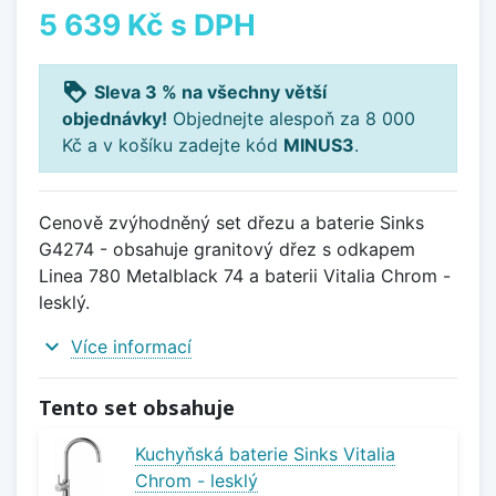
5 639 Kč
s DPH
loyalty
Sleva 3 % na všechny větší
objednávky!
Objednejte alespoň za 8 000
Kč a v košíku zadejte kód
MINUS3
.
Cenově zvýhodněný set dřezu a baterie Sinks
G4274 - obsahuje granitový dřez s odkapem
Linea 780 Metalblack 74 a baterii Vitalia Chrom -
lesklý.
expand_more
Více informací
Tento set obsahuje
Kuchyňská baterie Sinks Vitalia
Chrom - lesklý