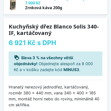
7 000 Kč
Zrnková káva 200g
Kuchyňský dřez Blanco Solis 340-
IF, kartáčovaný
6 921 Kč
s DPH
loyalty
Sleva 3 % na všechny větší
objednávky!
Objednejte alespoň za 8 000
Kč a v košíku zadejte kód
MINUS3
.
Hranatý nerezový jednodřez, kartáčovaný,
rozměr 380 x 440 mm, vana 340 x 400 x 185
mm, montáž horní nebo do roviny, minimálně 40
cm skříňka.