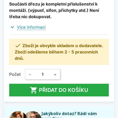
Součástí dřezu je kompletní příslušenství k
montáži. (výpusť, sifon, příchytky atd.) Není
třeba nic dokupovat.
expand_more
Více informací

Zboží je obvykle skladem u dodavatele.
Zboží odešleme během 2 - 5 pracovních
dnů.
Počet
−
+

PŘIDAT DO KOŠÍKU
Jakýkoliv dotaz? Rádi vám