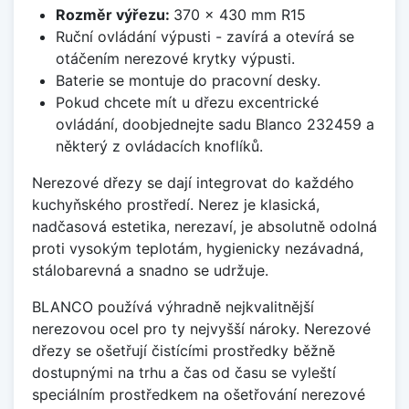
Rozměr výřezu:
370 x 430 mm R15
Ruční ovládání výpusti - zavírá a otevírá se
otáčením nerezové krytky výpusti.
Baterie se montuje do pracovní desky.
Pokud chcete mít u dřezu excentrické
ovládání, doobjednejte sadu Blanco 232459 a
některý z ovládacích knoflíků.
Nerezové dřezy se dají integrovat do každého
kuchyňského prostředí. Nerez je klasická,
nadčasová estetika, nerezaví, je absolutně odolná
proti vysokým teplotám, hygienicky nezávadná,
stálobarevná a snadno se udržuje.
BLANCO používá výhradně nejkvalitnější
nerezovou ocel pro ty nejvyšší nároky. Nerezové
dřezy se ošetřují čistícími prostředky běžně
dostupnými na trhu a čas od času se vyleští
speciálním prostředkem na ošetřování nerezové