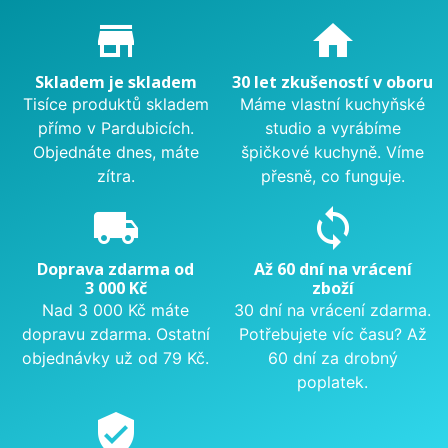
Proč nakupovat u nás?
store_mall_directory
home
Skladem je skladem
30 let zkušeností v oboru
Tisíce produktů skladem
Máme vlastní kuchyňské
přímo v Pardubicích.
studio a vyrábíme
Objednáte dnes, máte
špičkové kuchyně. Víme
zítra.
přesně, co funguje.
local_shipping
sync
Doprava zdarma od
Až 60 dní na vrácení
3 000 Kč
zboží
Nad 3 000 Kč máte
30 dní na vrácení zdarma.
dopravu zdarma. Ostatní
Potřebujete víc času? Až
objednávky už od 79 Kč.
60 dní za drobný
poplatek.
verified_user