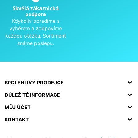
Skvělá zákaznická
podpora
Kdykoliv poradíme s
výběrem a zodpovíme
každou otázku. Sortiment
známe poslepu.
SPOLEHLIVÝ PRODEJCE
DŮLEŽITÉ INFORMACE
MŮJ ÚČET
KONTAKT