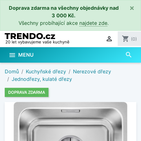
×
Doprava zdarma na všechny objednávky nad
3 000 Kč.
Všechny probíhající akce
najdete zde
.

shopping_cart
(0)
20 let vybavujeme vaše kuchyně
search

MENU
Domů
Kuchyňské dřezy
Nerezové dřezy
Jednodřezy, kulaté dřezy
DOPRAVA ZDARMA