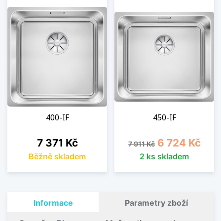
400-IF
450-IF
Cena
Běžná cena
Cena
7 371 Kč
6 724 Kč
7 911 Kč
Běžně skladem
2 ks skladem
Informace
Parametry zboží