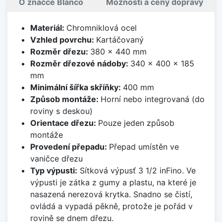
O značce Blanco
Možnosti a ceny dopravy
Materiál:
Chromniklová ocel
Vzhled povrchu:
Kartáčovaný
Rozměr dřezu:
380 x 440 mm
Rozměr dřezové nádoby:
340 x 400 x 185
mm
Minimální šířka skříňky:
400 mm
Způsob montáže:
Horní nebo integrovaná (do
roviny s deskou)
Orientace dřezu:
Pouze jeden způsob
montáže
Provedení přepadu:
Přepad umístěn ve
vaničce dřezu
Typ výpusti:
Sítková výpusť 3 1/2 inFino. Ve
výpusti je zátka z gumy a plastu, na které je
nasazená nerezová krytka. Snadno se čistí,
ovládá a vypadá pěkně, protože je pořád v
rovině se dnem dřezu.