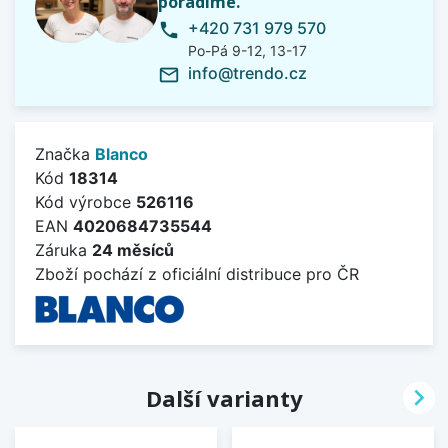
poradíme.
+420 731 979 570
phone
Po-Pá 9-12, 13-17
info@trendo.cz
mail_outline
Značka
Blanco
Kód
18314
Kód výrobce
526116
EAN
4020684735544
Záruka
24 měsíců
Zboží pochází z oficiální distribuce pro ČR

Další varianty