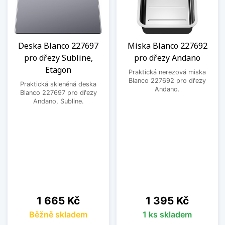
Deska Blanco 227697
Miska Blanco 227692
pro dřezy Subline,
pro dřezy Andano
Etagon
Praktická nerezová miska
Blanco 227692 pro dřezy
Praktická skleněná deska
Andano.
Blanco 227697 pro dřezy
Andano, Subline.
Cena
Cena
1 665 Kč
1 395 Kč
Běžně skladem
1 ks skladem