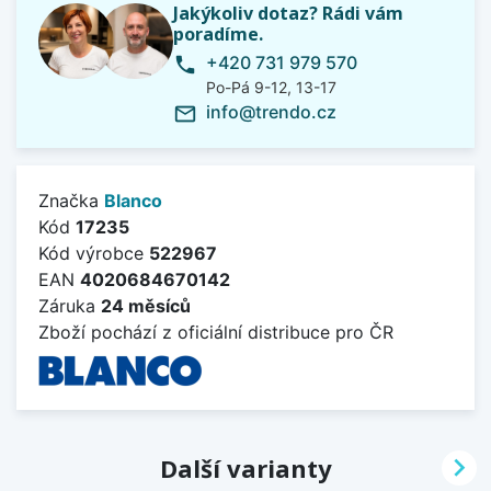
Jakýkoliv dotaz? Rádi vám
poradíme.
+420 731 979 570
phone
Po-Pá 9-12, 13-17
info@trendo.cz
mail_outline
Značka
Blanco
Kód
17235
Kód výrobce
522967
EAN
4020684670142
Záruka
24 měsíců
Zboží pochází z oficiální distribuce pro ČR

Další varianty