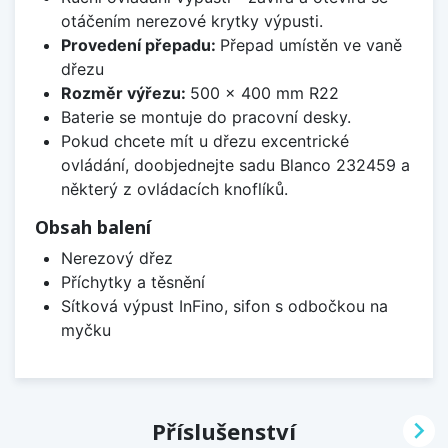
otáčením nerezové krytky výpusti.
Provedení přepadu:
Přepad umístěn ve vaně
dřezu
Rozměr výřezu:
500 x 400 mm R22
Baterie se montuje do pracovní desky.
Pokud chcete mít u dřezu excentrické
ovládání, doobjednejte sadu Blanco 232459 a
některý z ovládacích knoflíků.
Obsah balení
Nerezový dřez
Příchytky a těsnění
Sítková výpust InFino, sifon s odbočkou na
myčku

Příslušenství