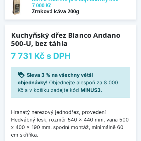
7 000 Kč
Zrnková káva 200g
Kuchyňský dřez Blanco Andano
500-U, bez táhla
7 731 Kč
s DPH
loyalty
Sleva 3 % na všechny větší
objednávky!
Objednejte alespoň za 8 000
Kč a v košíku zadejte kód
MINUS3
.
Hranatý nerezový jednodřez, provedení
Hedvábný lesk, rozměr 540 x 440 mm, vana 500
x 400 x 190 mm, spodní montáž, minimálně 60
cm skříňka.