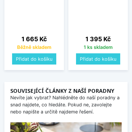
Cena
Cena
1 665 Kč
1 395 Kč
Běžně skladem
1 ks skladem
Přidat do košíku
Přidat do košíku
SOUVISEJÍCÍ ČLÁNKY Z NAŠÍ PORADNY
Nevíte jak vybrat? Nahlédněte do naší poradny a
snad najdete, co hledáte. Pokud ne, zavolejte
nebo napište a určitě najdeme řešení.