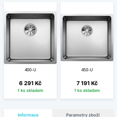
400-U
450-U
Cena
Cena
6 291 Kč
7 191 Kč
1 ks skladem
1 ks skladem
Informace
Parametry zboží