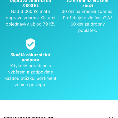
Doprava zdarma od
Až 60 dní na vrácení
3 000 Kč
zboží
Nad 3 000 Kč máte
30 dní na vrácení zdarma.
dopravu zdarma. Ostatní
Potřebujete víc času? Až
objednávky už od 79 Kč.
60 dní za drobný
poplatek.
verified_user
Skvělá zákaznická
podpora
Kdykoliv poradíme s
výběrem a zodpovíme
každou otázku. Sortiment
známe poslepu.