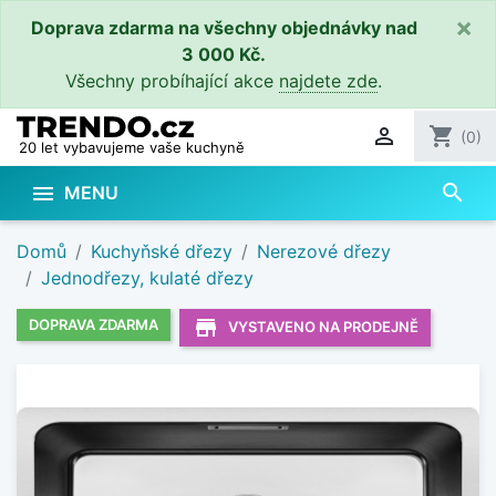
×
Doprava zdarma na všechny objednávky nad
3 000 Kč.
Všechny probíhající akce
najdete zde
.

shopping_cart
(0)
20 let vybavujeme vaše kuchyně
search

MENU
Domů
Kuchyňské dřezy
Nerezové dřezy
Jednodřezy, kulaté dřezy
store_mall_directory
DOPRAVA ZDARMA
VYSTAVENO NA PRODEJNĚ