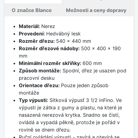
O značce Blanco
Možnosti a ceny dopravy
Materiál:
Nerez
Provedení:
Hedvábný lesk
Rozměr dřezu:
540 x 440 mm
Rozměr dřezové nádoby:
500 x 400 x 190
mm
Minimální rozměr skříňky:
600 mm
Způsob montáže:
Spodní, dřez je usazen pod
pracovní desku
Orientace dřezu:
Pouze jeden způsob
montáže
Typ výpusti:
Sítková výpusť 3 1/2 inFino. Ve
výpusti je zátka z gumy a plastu, na které je
nasazená nerezová krytka. Snadno se čistí,
ovládá a vypadá pěkně, protože je pořád v
rovině se dnem dřezu.
Ruční ovládání výpusti - zavírá a otevírá se