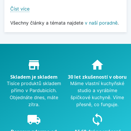
Číst více
Všechny články a témata najdete
v naší poradně
.
Proč nakupovat u nás?
store_mall_directory
home
Skladem je skladem
30 let zkušeností v oboru
Tisíce produktů skladem
Máme vlastní kuchyňské
přímo v Pardubicích.
studio a vyrábíme
Objednáte dnes, máte
špičkové kuchyně. Víme
zítra.
přesně, co funguje.
local_shipping
sync