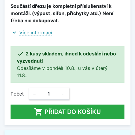
Součástí dřezu je kompletní příslušenství k
montáži. (výpusť, sifon, příchytky atd.) Není
třeba nic dokupovat.
expand_more
Více informací

2 kusy skladem, ihned k odeslání nebo
vyzvednutí
Odesíláme v pondělí 10.8., u vás v úterý
11.8..
Počet
−
+

PŘIDAT DO KOŠÍKU