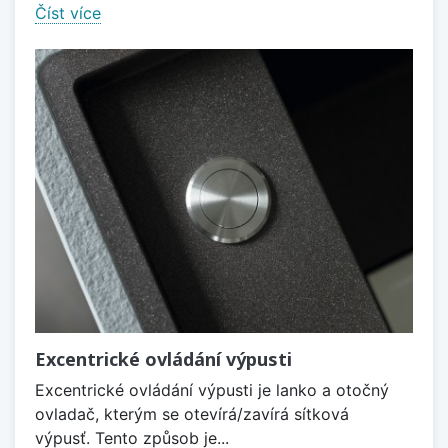
Číst více
Excentrické ovládání výpusti
Excentrické ovládání výpusti je lanko a otočný
ovladač, kterým se otevírá/zavírá sítková
výpusť. Tento způsob je...