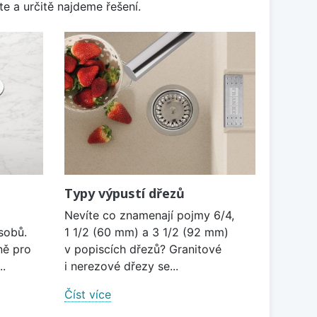
e a určitě najdeme řešení.
Typy výpustí dřezů
Nevíte co znamenají pojmy 6/4,
sobů.
1 1/2 (60 mm) a 3 1/2 (92 mm)
ně pro
v popiscích dřezů? Granitové
..
i nerezové dřezy se...
Číst více