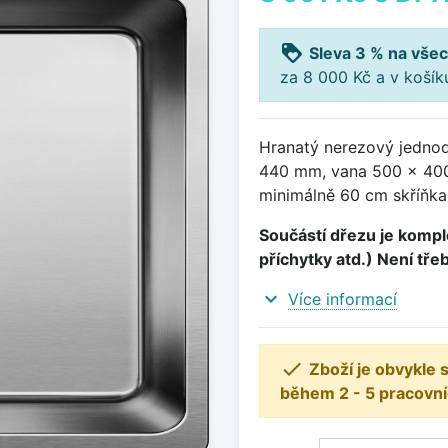
loyalty
Sleva 3 % na všec
za 8 000 Kč a v koší
Hranatý nerezový jednod
440 mm, vana 500 x 400
minimálně 60 cm skříňka
Součástí dřezu je komple
příchytky atd.) Není tře
expand_more
Více informací

Zboží je obvykle
během 2 - 5 pracovní