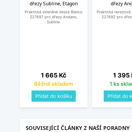
dřezy Subline, Etagon
dřezy An
Praktická skleněná deska Blanco
Praktická nerezová
227697 pro dřezy Andano,
227692 pro dřez
Subline.
Cena
Cena
1 665 Kč
1 395
Běžně skladem
1 ks skl
Přidat do košíku
Přidat do 
SOUVISEJÍCÍ ČLÁNKY Z NAŠÍ PORADNY