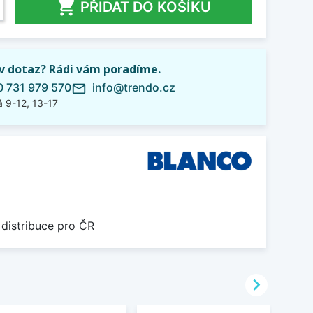

PŘIDAT DO KOŠÍKU
iv dotaz? Rádi vám poradíme.
 731 979 570
info@trendo.cz
mail_outline
 9-12, 13-17
 distribuce pro ČR
