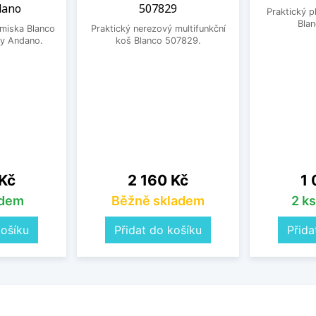
dano
507829
Praktický 
Bla
 miska Blanco
Praktický nerezový multifunkční
y Andano.
koš Blanco 507829.
Cena
Ce
 Kč
2 160 Kč
1 
adem
Běžně skladem
2 k
košíku
Přidat do košíku
Přida