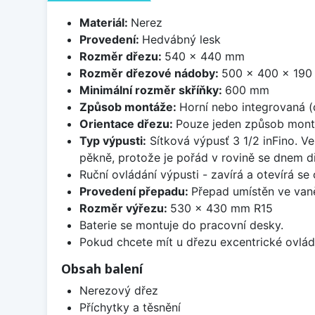
Materiál:
Nerez
Provedení:
Hedvábný lesk
Rozměr dřezu:
540 x 440 mm
Rozměr dřezové nádoby:
500 x 400 x 19
Minimální rozměr skříňky:
600 mm
Způsob montáže:
Horní nebo integrovaná (
Orientace dřezu:
Pouze jeden způsob mon
Typ výpusti:
Sítková výpusť 3 1/2 inFino. Ve
pěkně, protože je pořád v rovině se dnem d
Ruční ovládání výpusti - zavírá a otevírá se
Provedení přepadu:
Přepad umístěn ve van
Rozměr výřezu:
530 x 430 mm R15
Baterie se montuje do pracovní desky.
Pokud chcete mít u dřezu excentrické ovlád
Obsah balení
Nerezový dřez
Příchytky a těsnění