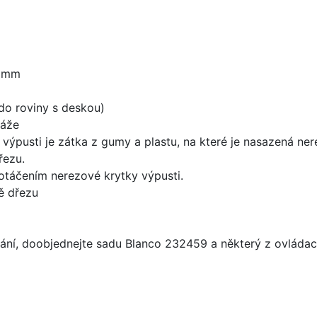
0 mm
do roviny s deskou)
táže
 výpusti je zátka z gumy a plastu, na které je nasazená ne
řezu.
 otáčením nerezové krytky výpusti.
ě dřezu
ání, doobjednejte sadu Blanco 232459 a některý z ovládací