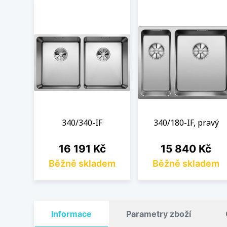
340/340-IF
340/180-IF, pravý
Cena
Cena
16 191 Kč
15 840 Kč
Běžně skladem
Běžně skladem
Informace
Parametry zboží