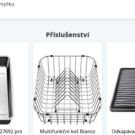
 myčku
Příslušenství
27692 pro
Multifunkční koš Blanco
Odkapávač