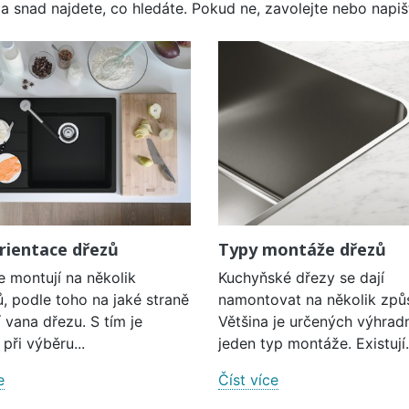
a snad najdete, co hledáte. Pokud ne, zavolejte nebo napišt
rientace dřezů
Typy montáže dřezů
e montují na několik
Kuchyňské dřezy se dají
, podle toho na jaké straně
namontovat na několik způ
í vana dřezu. S tím je
Většina je určených výhrad
při výběru...
jeden typ montáže. Existují.
e
Číst více