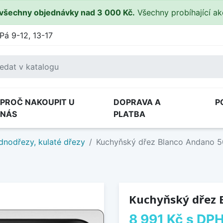
všechny objednávky nad 3 000 Kč.
Všechny probíhající a
Pá 9-12, 13-17
PROČ NAKOUPIT U
DOPRAVA A
P
NÁS
PLATBA
dnodřezy, kulaté dřezy
Kuchyňský dřez Blanco Andano 50
Kuchyňský dřez B
8 991 Kč
s DP