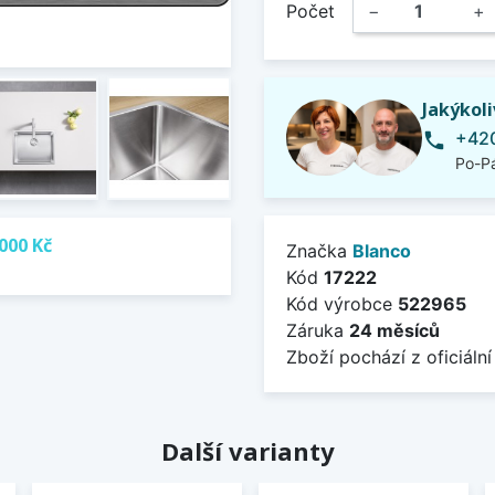
Počet
−
+
Jakýkol
+420
phone
Po-Pá
000 Kč
Značka
Blanco
Kód
17222
Kód výrobce
522965
Záruka
24 měsíců
Zboží pochází z oficiální
Další varianty