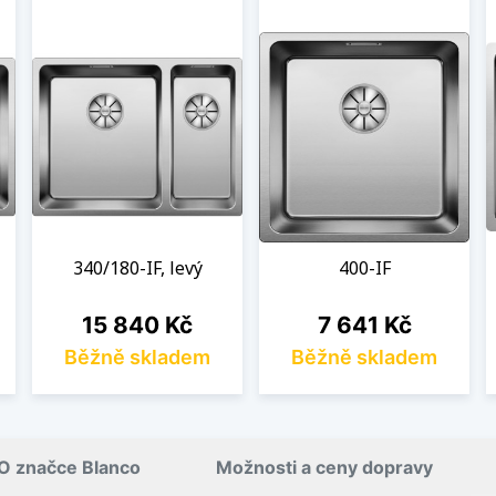
340/180-IF, levý
400-IF
Cena
Cena
15 840 Kč
7 641 Kč
Běžně skladem
Běžně skladem
O značce Blanco
Možnosti a ceny dopravy