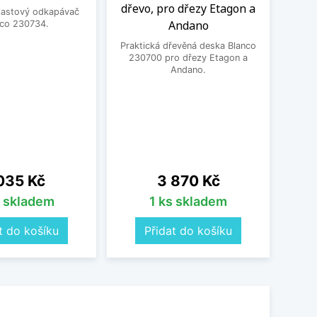
dřevo, pro dřezy Etagon a
plastový odkapávač
Andano
nco 230734.
Prak
krá
Praktická dřevěná deska Blanco
230700 pro dřezy Etagon a
Andano.
na
Cena
035 Kč
3 870 Kč
s skladem
1 ks skladem
t do košíku
Přidat do košíku