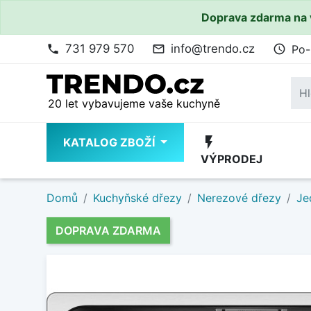
Doprava zdarma na 
731 979 570
info@trendo.cz
Po-
phone
mail_outline
access_time
20 let vybavujeme vaše kuchyně
flash_on
KATALOG ZBOŽÍ
VÝPRODEJ
Domů
Kuchyňské dřezy
Nerezové dřezy
Je
DOPRAVA ZDARMA