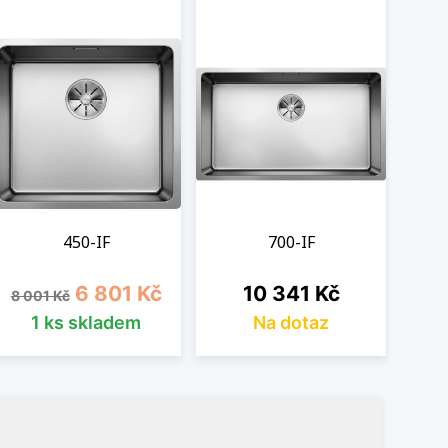
450-IF
700-IF
Běžná cena
Cena
Cena
6 801 Kč
10 341 Kč
8 001 Kč
1 ks skladem
Na dotaz
B