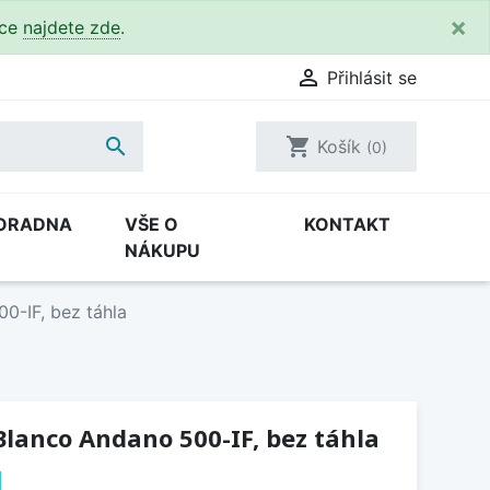
×
kce
najdete zde
.

Přihlásit se

shopping_cart
Košík
(0)
ORADNA
VŠE O
KONTAKT
NÁKUPU
0-IF, bez táhla
lanco Andano 500-IF, bez táhla
H