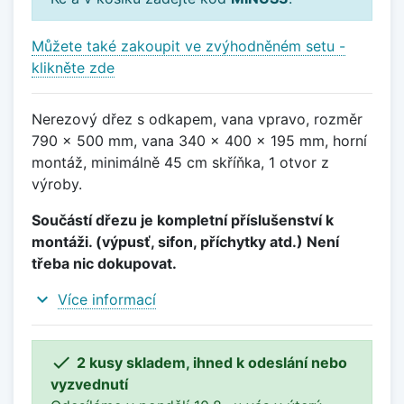
Můžete také zakoupit ve zvýhodněném setu -
klikněte zde
Nerezový dřez s odkapem, vana vpravo, rozměr
790 x 500 mm, vana 340 x 400 x 195 mm, horní
montáž, minimálně 45 cm skříňka, 1 otvor z
výroby.
Součástí dřezu je kompletní příslušenství k
montáži. (výpusť, sifon, příchytky atd.) Není
třeba nic dokupovat.
expand_more
Více informací

2 kusy skladem, ihned k odeslání nebo
vyzvednutí