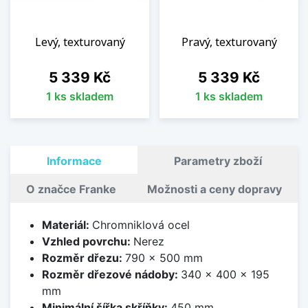
Levý, texturovaný
Pravý, texturovaný
Cena
Cena
5 339 Kč
5 339 Kč
1 ks skladem
1 ks skladem
Informace
Parametry zboží
O značce Franke
Možnosti a ceny dopravy
Materiál:
Chromniklová ocel
Vzhled povrchu:
Nerez
Rozměr dřezu:
790 x 500 mm
Rozměr dřezové nádoby:
340 x 400 x 195
mm
Minimální šířka skříňky:
450 mm