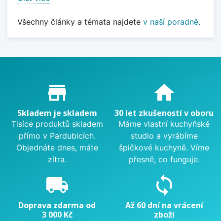
Všechny články a témata najdete
v naší poradně
.
Proč nakupovat u nás?
store_mall_directory
home
Skladem je skladem
30 let zkušeností v oboru
Tisíce produktů skladem
Máme vlastní kuchyňské
přímo v Pardubicích.
studio a vyrábíme
Objednáte dnes, máte
špičkové kuchyně. Víme
zítra.
přesně, co funguje.
local_shipping
sync
Doprava zdarma od
Až 60 dní na vrácení
3 000 Kč
zboží