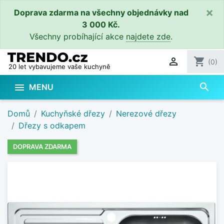
×
Doprava zdarma na všechny objednávky nad
3 000 Kč.
Všechny probíhající akce
najdete zde
.

shopping_cart
(0)
20 let vybavujeme vaše kuchyně
search

MENU
Domů
Kuchyňské dřezy
Nerezové dřezy
Dřezy s odkapem
DOPRAVA ZDARMA