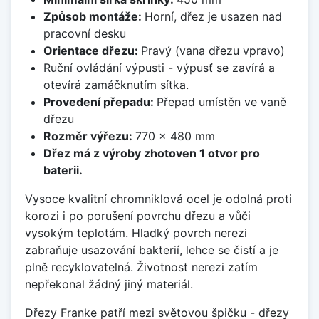
Způsob montáže:
Horní, dřez je usazen nad
pracovní desku
Orientace dřezu:
Pravý (vana dřezu vpravo)
Ruční ovládání výpusti - výpusť se zavírá a
otevírá zamáčknutím sítka.
Provedení přepadu:
Přepad umístěn ve vaně
dřezu
Rozměr výřezu:
770 x 480 mm
Dřez má z výroby zhotoven 1 otvor pro
baterii.
Vysoce kvalitní chromniklová ocel je odolná proti
korozi i po porušení povrchu dřezu a vůči
vysokým teplotám. Hladký povrch nerezi
zabraňuje usazování bakterií, lehce se čistí a je
plně recyklovatelná. Životnost nerezi zatím
nepřekonal žádný jiný materiál.
Dřezy Franke patří mezi světovou špičku - dřezy