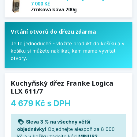
7 000 Kč
Zrnková káva 200g
Vrtání otvorů do dřezu zdarma
Je to jednoduché - vložíte produkt do košíku a v
košíku si můžete naklikat, kam máme vyvrtat
otvory.
Kuchyňský dřez Franke Logica
LLX 611/7
4 679 Kč
s DPH
loyalty
Sleva 3 % na všechny větší
objednávky!
Objednejte alespoň za 8 000
Kč a v košíku zadejte kód
MINUS3
.