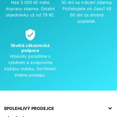
Nad 3 000 Kč máte
30 dní na vrácení zdarma.
dopravu zdarma. Ostatní
Potřebujete víc času? Až
objednávky už od 79 Kč.
60 dní za drobný
poplatek.
verified_user
Skvělá zákaznická
podpora
Kdykoliv poradíme s
výběrem a zodpovíme
každou otázku. Sortiment
známe poslepu.
SPOLEHLIVÝ PRODEJCE