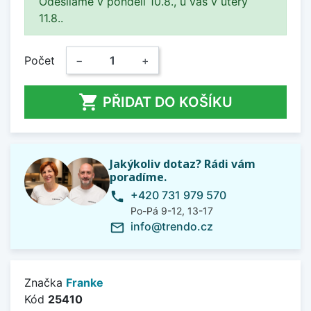
Odesíláme v pondělí 10.8., u vás v úterý
11.8..
Počet
−
+

PŘIDAT DO KOŠÍKU
Jakýkoliv dotaz? Rádi vám
poradíme.
+420 731 979 570
phone
Po-Pá 9-12, 13-17
info@trendo.cz
mail_outline
Značka
Franke
Kód
25410