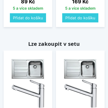
Cena
Cena
89 Kč
169 Kč
5 a více skladem
5 a více skladem
Přidat do košíku
Přidat do košíku
Lze zakoupit v setu