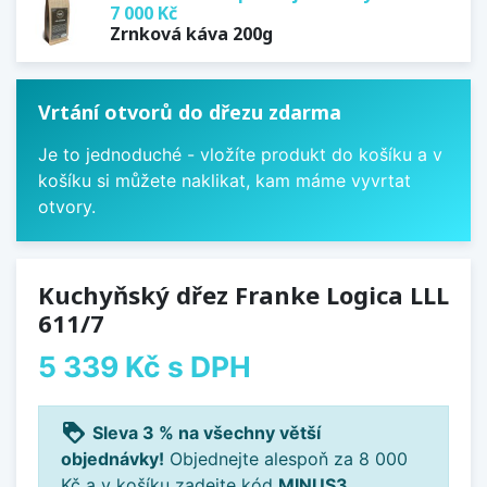
7 000 Kč
Zrnková káva 200g
Vrtání otvorů do dřezu zdarma
Je to jednoduché - vložíte produkt do košíku a v
košíku si můžete naklikat, kam máme vyvrtat
otvory.
Kuchyňský dřez Franke Logica LLL
611/7
5 339 Kč
s DPH
loyalty
Sleva 3 % na všechny větší
objednávky!
Objednejte alespoň za 8 000
Kč a v košíku zadejte kód
MINUS3
.