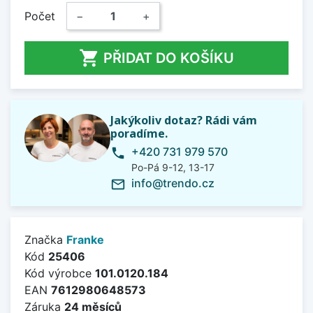
Počet
−
+

PŘIDAT DO KOŠÍKU
Jakýkoliv dotaz? Rádi vám
poradíme.
+420 731 979 570
phone
Po-Pá 9-12, 13-17
info@trendo.cz
mail_outline
Značka
Franke
Kód
25406
Kód výrobce
101.0120.184
EAN
7612980648573
Záruka
24 měsíců