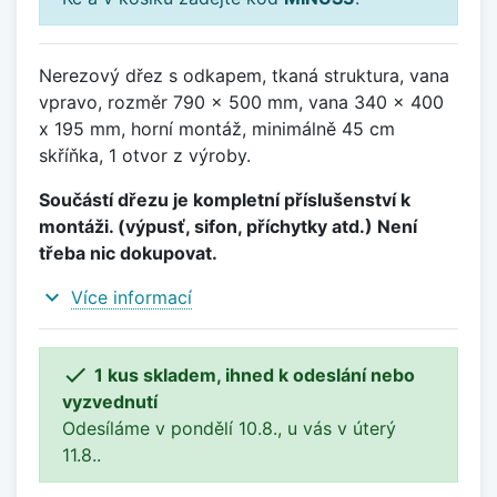
Nerezový dřez s odkapem, tkaná struktura, vana
vpravo, rozměr 790 x 500 mm, vana 340 x 400
x 195 mm, horní montáž, minimálně 45 cm
skříňka, 1 otvor z výroby.
Součástí dřezu je kompletní příslušenství k
montáži. (výpusť, sifon, příchytky atd.) Není
třeba nic dokupovat.
expand_more
Více informací

1 kus skladem, ihned k odeslání nebo
vyzvednutí
Odesíláme v pondělí 10.8., u vás v úterý
11.8..