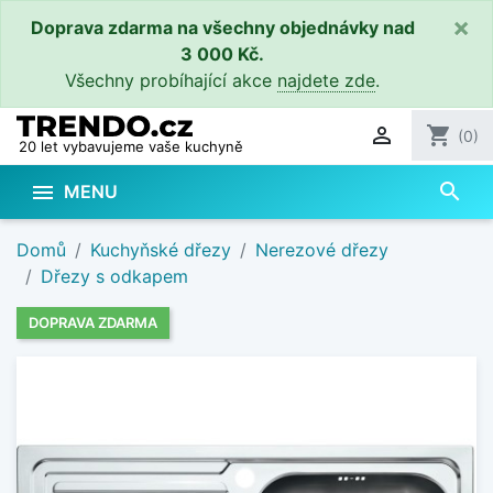
×
Doprava zdarma na všechny objednávky nad
3 000 Kč.
Všechny probíhající akce
najdete zde
.

shopping_cart
(0)
20 let vybavujeme vaše kuchyně
search

MENU
Domů
Kuchyňské dřezy
Nerezové dřezy
Dřezy s odkapem
DOPRAVA ZDARMA