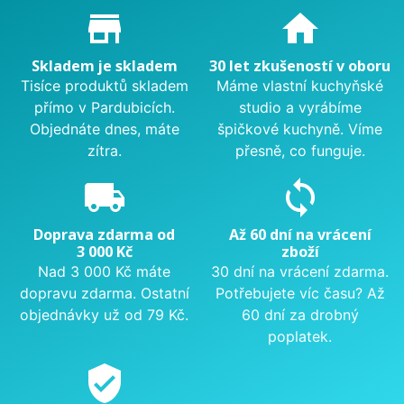
Proč nakupovat u nás?
store_mall_directory
home
Skladem je skladem
30 let zkušeností v oboru
Tisíce produktů skladem
Máme vlastní kuchyňské
přímo v Pardubicích.
studio a vyrábíme
Objednáte dnes, máte
špičkové kuchyně. Víme
zítra.
přesně, co funguje.
local_shipping
sync
Doprava zdarma od
Až 60 dní na vrácení
3 000 Kč
zboží
Nad 3 000 Kč máte
30 dní na vrácení zdarma.
dopravu zdarma. Ostatní
Potřebujete víc času? Až
objednávky už od 79 Kč.
60 dní za drobný
poplatek.
verified_user