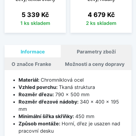
Cena
Cena
5 339 Kč
4 679 Kč
1 ks skladem
2 ks skladem
Informace
Parametry zboží
O značce Franke
Možnosti a ceny dopravy
Materiál:
Chromniklová ocel
Vzhled povrchu:
Tkaná struktura
Rozměr dřezu:
790 x 500 mm
Rozměr dřezové nádoby:
340 x 400 x 195
mm
Minimální šířka skříňky:
450 mm
Způsob montáže:
Horní, dřez je usazen nad
pracovní desku