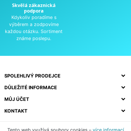
Skvělá zákaznická
podpora
Kdykoliv poradíme s
výběrem a zodpovíme
každou otázku. Sortiment
známe poslepu.
SPOLEHLIVÝ PRODEJCE
DŮLEŽITÉ INFORMACE
MŮJ ÚČET
KONTAKT
Tento web využívá soubory cookies –
více informací