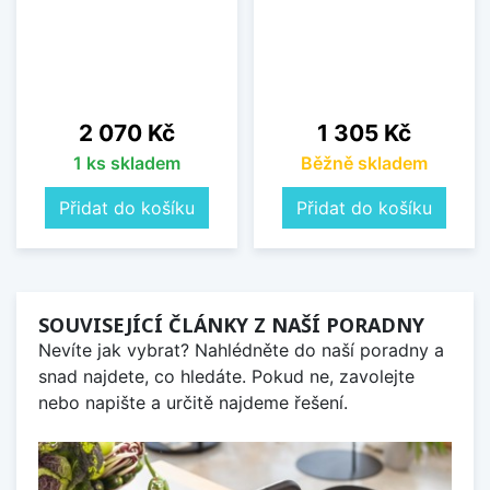
Cena
Cena
2 070 Kč
1 305 Kč
1 ks skladem
Běžně skladem
Přidat do košíku
Přidat do košíku
SOUVISEJÍCÍ ČLÁNKY Z NAŠÍ PORADNY
Nevíte jak vybrat? Nahlédněte do naší poradny a
snad najdete, co hledáte. Pokud ne, zavolejte
nebo napište a určitě najdeme řešení.