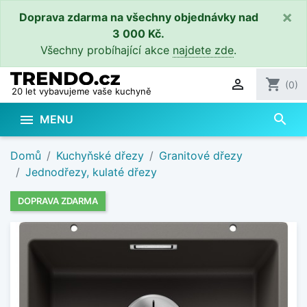
×
Doprava zdarma na všechny objednávky nad
3 000 Kč.
Všechny probíhající akce
najdete zde
.

shopping_cart
(0)
20 let vybavujeme vaše kuchyně
search

MENU
Domů
Kuchyňské dřezy
Granitové dřezy
Jednodřezy, kulaté dřezy
DOPRAVA ZDARMA