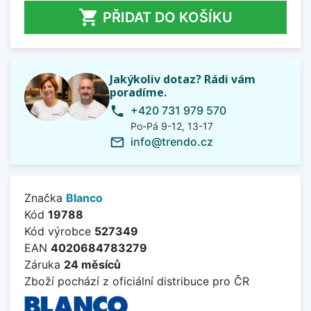

PŘIDAT DO KOŠÍKU
Jakýkoliv dotaz? Rádi vám
poradíme.
+420 731 979 570
phone
Po-Pá 9-12, 13-17
info@trendo.cz
mail_outline
Značka
Blanco
Kód
19788
Kód výrobce
527349
EAN
4020684783279
Záruka
24 měsíců
Zboží pochází z oficiální distribuce pro ČR