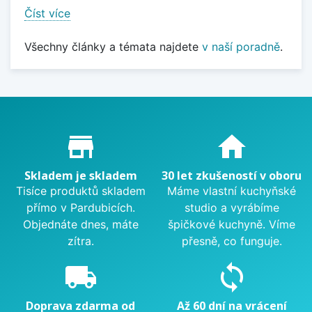
Číst více
Všechny články a témata najdete
v naší poradně
.
Proč nakupovat u nás?
store_mall_directory
home
Skladem je skladem
30 let zkušeností v oboru
Tisíce produktů skladem
Máme vlastní kuchyňské
přímo v Pardubicích.
studio a vyrábíme
Objednáte dnes, máte
špičkové kuchyně. Víme
zítra.
přesně, co funguje.
local_shipping
sync
Doprava zdarma od
Až 60 dní na vrácení