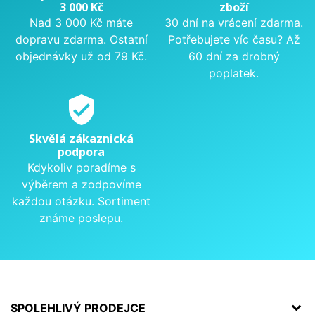
3 000 Kč
zboží
Nad 3 000 Kč máte
30 dní na vrácení zdarma.
dopravu zdarma. Ostatní
Potřebujete víc času? Až
objednávky už od 79 Kč.
60 dní za drobný
poplatek.
verified_user
Skvělá zákaznická
podpora
Kdykoliv poradíme s
výběrem a zodpovíme
každou otázku. Sortiment
známe poslepu.
SPOLEHLIVÝ PRODEJCE