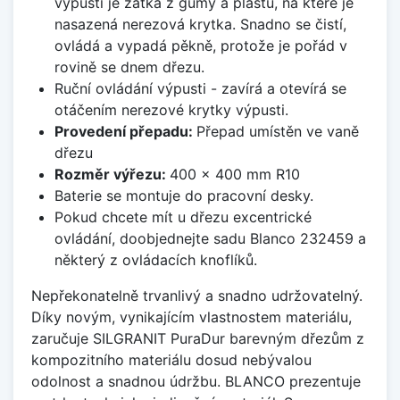
výpusti je zátka z gumy a plastu, na které je
nasazená nerezová krytka. Snadno se čistí,
ovládá a vypadá pěkně, protože je pořád v
rovině se dnem dřezu.
Ruční ovládání výpusti - zavírá a otevírá se
otáčením nerezové krytky výpusti.
Provedení přepadu:
Přepad umístěn ve vaně
dřezu
Rozměr výřezu:
400 x 400 mm R10
Baterie se montuje do pracovní desky.
Pokud chcete mít u dřezu excentrické
ovládání, doobjednejte sadu Blanco 232459 a
některý z ovládacích knoflíků.
Nepřekonatelně trvanlivý a snadno udržovatelný.
Díky novým, vynikajícím vlastnostem materiálu,
zaručuje SILGRANIT PuraDur barevným dřezům z
kompozitního materiálu dosud nebývalou
odolnost a snadnou údržbu. BLANCO prezentuje