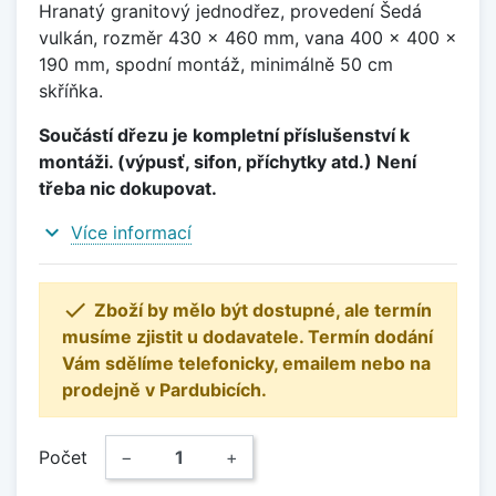
Hranatý granitový jednodřez, provedení Šedá
vulkán, rozměr 430 x 460 mm, vana 400 x 400 x
190 mm, spodní montáž, minimálně 50 cm
skříňka.
Součástí dřezu je kompletní příslušenství k
montáži. (výpusť, sifon, příchytky atd.) Není
třeba nic dokupovat.
expand_more
Více informací

Zboží by mělo být dostupné, ale termín
musíme zjistit u dodavatele. Termín dodání
Vám sdělíme telefonicky, emailem nebo na
prodejně v Pardubicích.
Počet
−
+