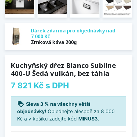
Dárek zdarma pro objednávky nad
7 000 Kč
Zrnková káva 200g
Kuchyňský dřez Blanco Subline
400-U Šedá vulkán, bez táhla
7 821 Kč
s DPH
loyalty
Sleva 3 % na všechny větší
objednávky!
Objednejte alespoň za 8 000
Kč a v košíku zadejte kód
MINUS3
.