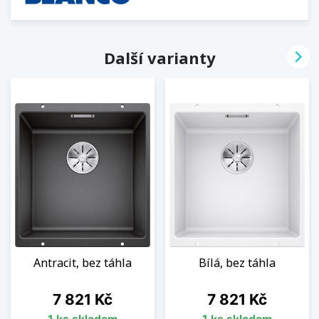

Další varianty
Antracit, bez táhla
Bílá, bez táhla
Cena
Cena
7 821 Kč
7 821 Kč
1 ks skladem
1 ks skladem