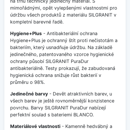
na trhu technicky jedinečný materiál. S
mimořádnými, opět vylepšenými vlastnostmi pro
údržbu všech produktů z materiálu SILGRANIT v
kompletní barevné řadě.
Hygiene+Plus
- Antibakteriální ochrana
Hygiene+Plus je ochranný štít proti nečistotám a
bakteriím, který usnadňuje údržbu. Na základě
jedinečného, patentovaného vzorce hygienické
ochrany působí SILGRANIT PuraDur
antibakteriálně. Testy prokazují, že zabudovaná
hygienická ochrana snižuje růst bakterií v
průměru o 98%.
Jedinečné barvy
- Devět atraktivních barev, u
všech barev je ještě rovnoměrnější konzistence
povrchu. Barvy SILGRANIT PuraDur nabízejí
perfektní soulad s bateriemi BLANCO.
Materiálové vlastnosti
- Kamenně hedvábný a