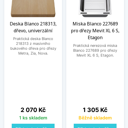
Deska Blanco 218313,
Miska Blanco 227689
dřevo, univerzální
pro dřezy Mevit XL 6 S,
Etagon
Praktická deska Blanco
218313 z masivního
Praktická nerezová miska
bukového dřeva pro dřezy
Blanco 227689 pro dřezy
Metra, Zia, Nova.
Mevit XL 6 S, Etagon.
Cena
Cena
2 070 Kč
1 305 Kč
1 ks skladem
Běžně skladem