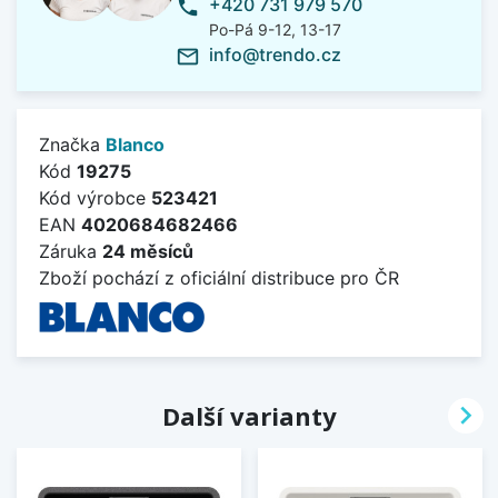
+420 731 979 570
phone
Po-Pá 9-12, 13-17
info@trendo.cz
mail_outline
Značka
Blanco
Kód
19275
Kód výrobce
523421
EAN
4020684682466
Záruka
24 měsíců
Zboží pochází z oficiální distribuce pro ČR

Další varianty