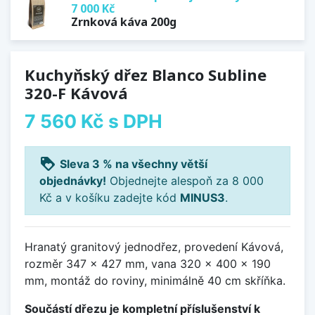
7 000 Kč
Zrnková káva 200g
Kuchyňský dřez Blanco Subline
320-F Kávová
7 560 Kč
s DPH
loyalty
Sleva 3 % na všechny větší
objednávky!
Objednejte alespoň za 8 000
Kč a v košíku zadejte kód
MINUS3
.
Hranatý granitový jednodřez, provedení Kávová,
rozměr 347 x 427 mm, vana 320 x 400 x 190
mm, montáž do roviny, minimálně 40 cm skříňka.
Součástí dřezu je kompletní příslušenství k