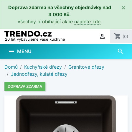
×
Doprava zdarma na všechny objednávky nad
3 000 Kč.
Všechny probíhající akce
najdete zde
.

shopping_cart
(0)
20 let vybavujeme vaše kuchyně
search

MENU
Domů
Kuchyňské dřezy
Granitové dřezy
Jednodřezy, kulaté dřezy
DOPRAVA ZDARMA