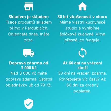
Proč nakupovat u nás?
store_mall_directory
home
Skladem je skladem
30 let zkušeností v oboru
Tisíce produktů skladem
Máme vlastní kuchyňské
přímo v Pardubicích.
studio a vyrábíme
Objednáte dnes, máte
špičkové kuchyně. Víme
zítra.
přesně, co funguje.
local_shipping
sync
Doprava zdarma od
Až 60 dní na vrácení
3 000 Kč
zboží
Nad 3 000 Kč máte
30 dní na vrácení zdarma.
dopravu zdarma. Ostatní
Potřebujete víc času? Až
objednávky už od 79 Kč.
60 dní za drobný
poplatek.
verified_user