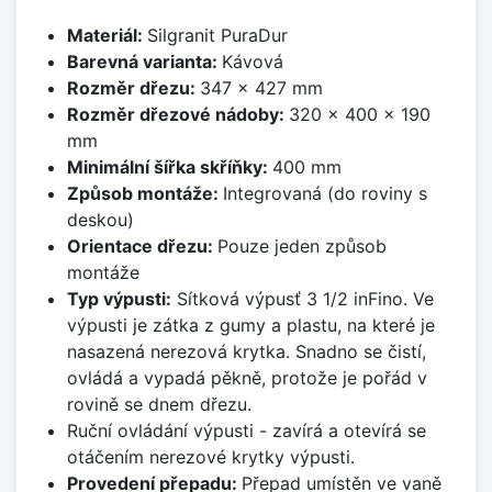
Materiál:
Silgranit PuraDur
Barevná varianta:
Kávová
Rozměr dřezu:
347 x 427 mm
Rozměr dřezové nádoby:
320 x 400 x 190
mm
Minimální šířka skříňky:
400 mm
Způsob montáže:
Integrovaná (do roviny s
deskou)
Orientace dřezu:
Pouze jeden způsob
montáže
Typ výpusti:
Sítková výpusť 3 1/2 inFino. Ve
výpusti je zátka z gumy a plastu, na které je
nasazená nerezová krytka. Snadno se čistí,
ovládá a vypadá pěkně, protože je pořád v
rovině se dnem dřezu.
Ruční ovládání výpusti - zavírá a otevírá se
otáčením nerezové krytky výpusti.
Provedení přepadu:
Přepad umístěn ve vaně