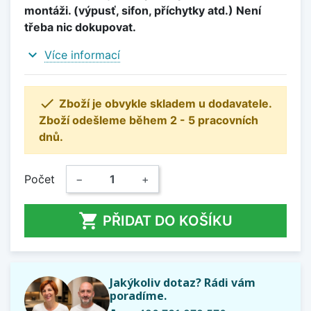
montáži. (výpusť, sifon, příchytky atd.) Není
třeba nic dokupovat.
expand_more
Více informací

Zboží je obvykle skladem u dodavatele.
Zboží odešleme během 2 - 5 pracovních
dnů.
Počet
−
+

PŘIDAT DO KOŠÍKU
Jakýkoliv dotaz? Rádi vám
poradíme.