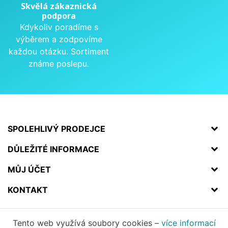
Skvělá zákaznická
podpora
Kdykoliv poradíme s
výběrem a zodpovíme
každou otázku. Sortiment
známe poslepu.
SPOLEHLIVÝ PRODEJCE
DŮLEŽITÉ INFORMACE
MŮJ ÚČET
KONTAKT
Tento web využívá soubory cookies –
více informací