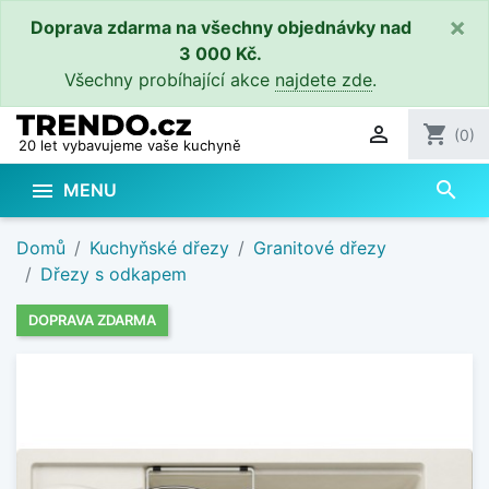
×
Doprava zdarma na všechny objednávky nad
3 000 Kč.
Všechny probíhající akce
najdete zde
.

shopping_cart
(0)
20 let vybavujeme vaše kuchyně
search

MENU
Domů
Kuchyňské dřezy
Granitové dřezy
Dřezy s odkapem
DOPRAVA ZDARMA