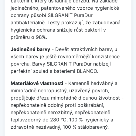
bakteriím, který usnadňuje údržbu. Na základě
jedinečného, patentovaného vzorce hygienické
ochrany působí SILGRANIT PuraDur
antibakteriálně. Testy prokazují, že zabudovaná
hygienická ochrana snižuje růst bakterií v
průměru o 98%.
Jedinečné barvy
- Devět atraktivních barev, u
všech barev je ještě rovnoměrnější konzistence
povrchu. Barvy SILGRANIT PuraDur nabízejí
perfektní soulad s bateriemi BLANCO.
Materiálové vlastnosti
- Kamenně hedvábný a
mimořádně nepropustný, uzavřený povrch,
propůjčuje dřezu mimořádně dlouhou životnost -
nepřekonatelně odolný proti poškrábání,
nepřekonatelně nerozbitný, nepřekonatelně
tepluvzdorný do 280 °C, 100 % hygienicky a
zdravotně nezávadný, 100 % stálobarevný.