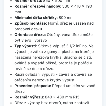
Rozměr dřezu:
860 x 500 mm
Rozměr dřezové nádoby:
530 x 410 x 190
mm
Minimální šířka skříňky:
800 mm
Způsob montáže:
Horní, dřez je usazen nad
pracovní desku
Orientace dřezu:
Otočný, vana dřezu může
být vlevo i vpravo
Typ výpusti:
Sítková výpusť 3 1/2 inFino. Ve
výpusti je zátka z gumy a plastu, na které je
nasazená nerezová krytka. Snadno se čistí,
ovládá a vypadá pěkně, protože je pořád v
rovině se dnem dřezu.
Ruční ovládání výpusti - zavírá a otevírá se
otáčením nerezové krytky výpusti.
Provedení přepadu:
Přepad umístěn ve vaně
dřezu
Rozměr výřezu:
840 x 480 mm R15
Dřez z výroby bez otvorů, nutno zhotovit