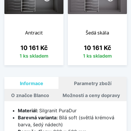
Antracit
Šedá skála
Cena
Cena
10 161 Kč
10 161 Kč
1 ks skladem
1 ks skladem
Informace
Parametry zboží
O značce Blanco
Možnosti a ceny dopravy
Materiál:
Silgranit PuraDur
Barevná varianta:
Bílá soft (světlá krémová
barva, šedý nádech)