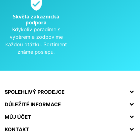
verified_user
Skvělá zákaznická
podpora
Kdykoliv poradíme s
výběrem a zodpovíme
každou otázku. Sortiment
známe poslepu.
SPOLEHLIVÝ PRODEJCE
DŮLEŽITÉ INFORMACE
MŮJ ÚČET
KONTAKT