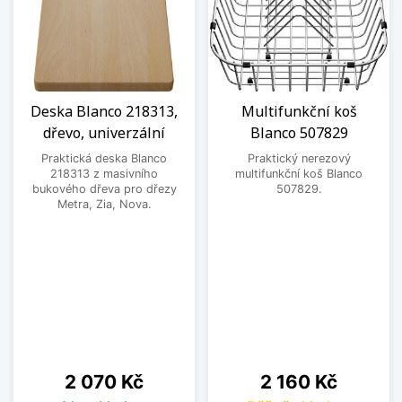
Deska Blanco 218313,
Multifunkční koš
dřevo, univerzální
Blanco 507829
Praktická deska Blanco
Praktický nerezový
218313 z masivního
multifunkční koš Blanco
bukového dřeva pro dřezy
507829.
Metra, Zia, Nova.
Cena
Cena
2 070 Kč
2 160 Kč