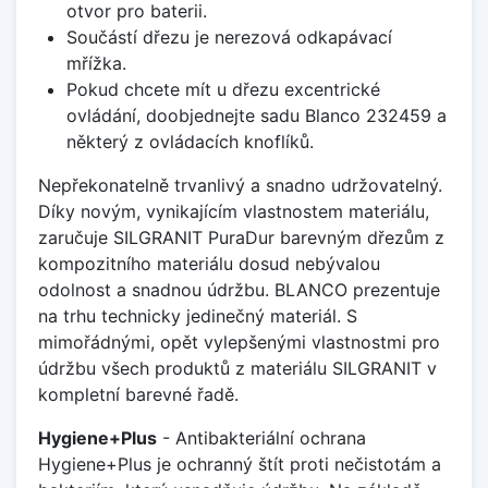
otvor pro baterii.
Součástí dřezu je nerezová odkapávací
mřížka.
Pokud chcete mít u dřezu excentrické
ovládání, doobjednejte sadu Blanco 232459 a
některý z ovládacích knoflíků.
Nepřekonatelně trvanlivý a snadno udržovatelný.
Díky novým, vynikajícím vlastnostem materiálu,
zaručuje SILGRANIT PuraDur barevným dřezům z
kompozitního materiálu dosud nebývalou
odolnost a snadnou údržbu. BLANCO prezentuje
na trhu technicky jedinečný materiál. S
mimořádnými, opět vylepšenými vlastnostmi pro
údržbu všech produktů z materiálu SILGRANIT v
kompletní barevné řadě.
Hygiene+Plus
- Antibakteriální ochrana
Hygiene+Plus je ochranný štít proti nečistotám a