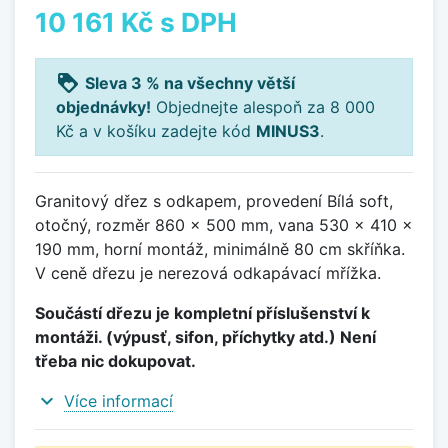
10 161 Kč
s DPH
loyalty
Sleva 3 % na všechny větší
objednávky!
Objednejte alespoň za 8 000
Kč a v košíku zadejte kód
MINUS3
.
Granitový dřez s odkapem, provedení Bílá soft,
otočný, rozměr 860 x 500 mm, vana 530 x 410 x
190 mm, horní montáž, minimálně 80 cm skříňka.
V ceně dřezu je nerezová odkapávací mřížka.
Součástí dřezu je kompletní příslušenství k
montáži. (výpusť, sifon, příchytky atd.) Není
třeba nic dokupovat.
expand_more
Více informací