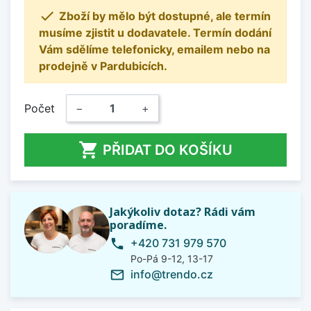

Zboží by mělo být dostupné, ale termín
musíme zjistit u dodavatele. Termín dodání
Vám sdělíme telefonicky, emailem nebo na
prodejně v Pardubicích.
Počet
−
+

PŘIDAT DO KOŠÍKU
Jakýkoliv dotaz? Rádi vám
poradíme.
+420 731 979 570
phone
Po-Pá 9-12, 13-17
info@trendo.cz
mail_outline