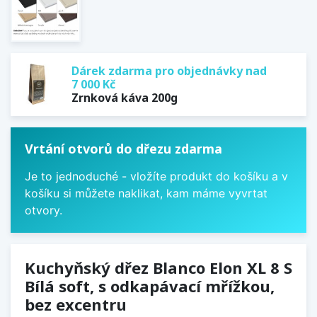
Dárek zdarma pro objednávky nad
7 000 Kč
Zrnková káva 200g
Vrtání otvorů do dřezu zdarma
Je to jednoduché - vložíte produkt do košíku a v
košíku si můžete naklikat, kam máme vyvrtat
otvory.
Kuchyňský dřez Blanco Elon XL 8 S
Bílá soft, s odkapávací mřížkou,
bez excentru