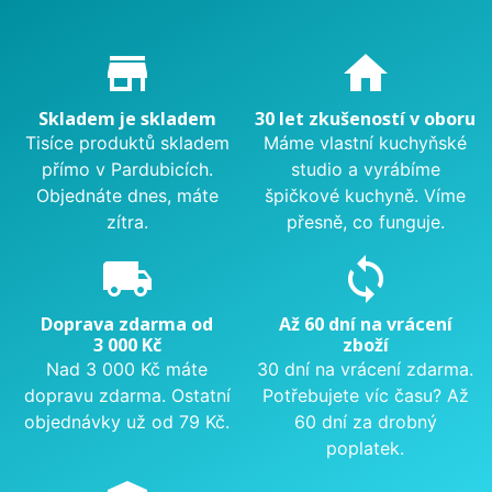
Proč nakupovat u nás?
store_mall_directory
home
Skladem je skladem
30 let zkušeností v oboru
Tisíce produktů skladem
Máme vlastní kuchyňské
přímo v Pardubicích.
studio a vyrábíme
Objednáte dnes, máte
špičkové kuchyně. Víme
zítra.
přesně, co funguje.
local_shipping
sync
Doprava zdarma od
Až 60 dní na vrácení
3 000 Kč
zboží
Nad 3 000 Kč máte
30 dní na vrácení zdarma.
dopravu zdarma. Ostatní
Potřebujete víc času? Až
objednávky už od 79 Kč.
60 dní za drobný
poplatek.