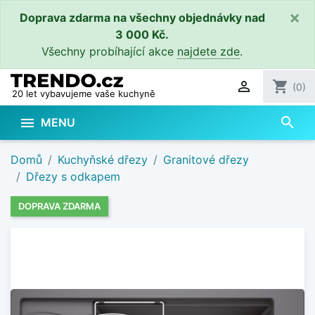
×
Doprava zdarma na všechny objednávky nad
3 000 Kč.
Všechny probíhající akce
najdete zde
.

shopping_cart
(0)
20 let vybavujeme vaše kuchyně
search

MENU
Domů
Kuchyňské dřezy
Granitové dřezy
Dřezy s odkapem
DOPRAVA ZDARMA