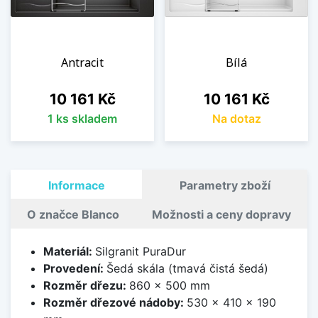
Antracit
Bílá
Cena
Cena
10 161 Kč
10 161 Kč
1 ks skladem
Na dotaz
Informace
Parametry zboží
O značce Blanco
Možnosti a ceny dopravy
Materiál:
Silgranit PuraDur
Provedení:
Šedá skála (tmavá čistá šedá)
Rozměr dřezu:
860 x 500 mm
Rozměr dřezové nádoby:
530 x 410 x 190