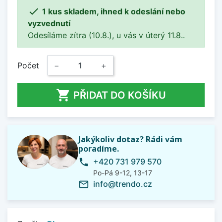

1 kus skladem, ihned k odeslání nebo
vyzvednutí
Odesíláme zítra (10.8.), u vás v úterý 11.8..
Počet
−
+

PŘIDAT DO KOŠÍKU
Jakýkoliv dotaz? Rádi vám
poradíme.
+420 731 979 570
phone
Po-Pá 9-12, 13-17
info@trendo.cz
mail_outline