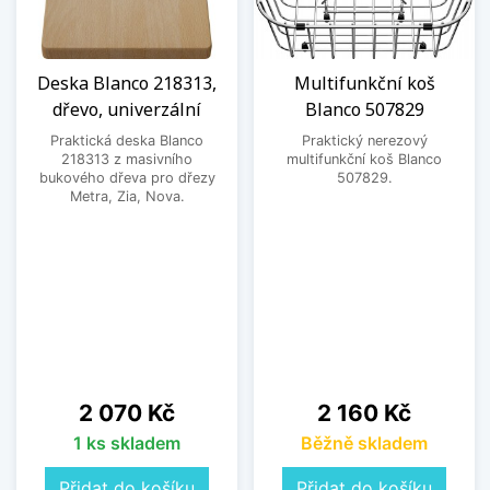
Deska Blanco 218313,
Multifunkční koš
dřevo, univerzální
Blanco 507829
Praktická deska Blanco
Praktický nerezový
218313 z masivního
multifunkční koš Blanco
bukového dřeva pro dřezy
507829.
Metra, Zia, Nova.
Cena
Cena
2 070 Kč
2 160 Kč
1 ks skladem
Běžně skladem
Přidat do košíku
Přidat do košíku