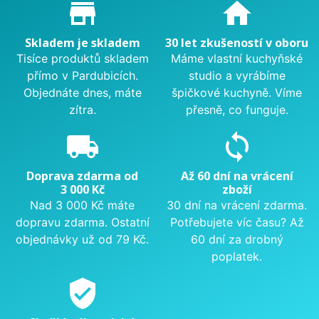
Proč nakupovat u nás?
store_mall_directory
home
Skladem je skladem
30 let zkušeností v oboru
Tisíce produktů skladem
Máme vlastní kuchyňské
přímo v Pardubicích.
studio a vyrábíme
Objednáte dnes, máte
špičkové kuchyně. Víme
zítra.
přesně, co funguje.
local_shipping
sync
Doprava zdarma od
Až 60 dní na vrácení
3 000 Kč
zboží
Nad 3 000 Kč máte
30 dní na vrácení zdarma.
dopravu zdarma. Ostatní
Potřebujete víc času? Až
objednávky už od 79 Kč.
60 dní za drobný
poplatek.
verified_user