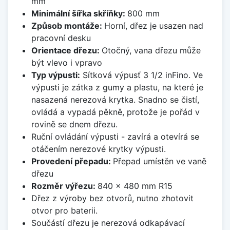
mm
Minimální šířka skříňky:
800 mm
Způsob montáže:
Horní, dřez je usazen nad
pracovní desku
Orientace dřezu:
Otočný, vana dřezu může
být vlevo i vpravo
Typ výpusti:
Sítková výpusť 3 1/2 inFino. Ve
výpusti je zátka z gumy a plastu, na které je
nasazená nerezová krytka. Snadno se čistí,
ovládá a vypadá pěkně, protože je pořád v
rovině se dnem dřezu.
Ruční ovládání výpusti - zavírá a otevírá se
otáčením nerezové krytky výpusti.
Provedení přepadu:
Přepad umístěn ve vaně
dřezu
Rozměr výřezu:
840 x 480 mm R15
Dřez z výroby bez otvorů, nutno zhotovit
otvor pro baterii.
Součástí dřezu je nerezová odkapávací