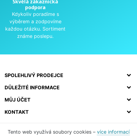
Skvělá zákaznická
podpora
Kdykoliv poradíme s
výběrem a zodpovíme
každou otázku. Sortiment
známe poslepu.
SPOLEHLIVÝ PRODEJCE
DŮLEŽITÉ INFORMACE
MŮJ ÚČET
KONTAKT
Tento web využívá soubory cookies –
více informací