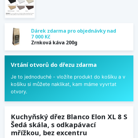
Dárek zdarma pro objednávky nad
7 000 Kč
Zrnková káva 200g
Vrtání otvorů do dřezu zdarma
Je to jednoduché - vložíte produkt do košíku a v
košíku si můžete naklikat, kam máme vyvrtat
otvory.
Kuchyňský dřez Blanco Elon XL 8 S
Šedá skála, s odkapávací
mřížkou, bez excentru