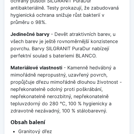
ochrany působí SILGRANIT PuraDur
antibakteriálně. Testy prokazují, že zabudovaná
hygienická ochrana snižuje růst bakterií v
průměru o 98%.
Jedinečné barvy
- Devět atraktivních barev, u
všech barev je ještě rovnoměrnější konzistence
povrchu. Barvy SILGRANIT PuraDur nabízejí
perfektní soulad s bateriemi BLANCO.
Materiálové vlastnosti
- Kamenně hedvábný a
mimořádně nepropustný, uzavřený povrch,
propůjčuje dřezu mimořádně dlouhou životnost -
nepřekonatelně odolný proti poškrábání,
nepřekonatelně nerozbitný, nepřekonatelně
tepluvzdorný do 280 °C, 100 % hygienicky a
zdravotně nezávadný, 100 % stálobarevný.
Obsah balení
Granitový dřez