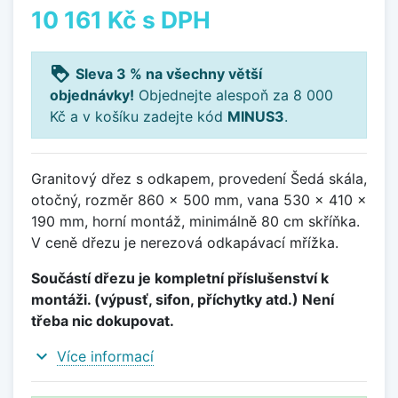
10 161 Kč
s DPH
loyalty
Sleva 3 % na všechny větší
objednávky!
Objednejte alespoň za 8 000
Kč a v košíku zadejte kód
MINUS3
.
Granitový dřez s odkapem, provedení Šedá skála,
otočný, rozměr 860 x 500 mm, vana 530 x 410 x
190 mm, horní montáž, minimálně 80 cm skříňka.
V ceně dřezu je nerezová odkapávací mřížka.
Součástí dřezu je kompletní příslušenství k
montáži. (výpusť, sifon, příchytky atd.) Není
třeba nic dokupovat.
expand_more
Více informací