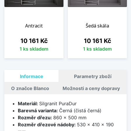
Antracit
Šedá skála
Cena
Cena
10 161 Kč
10 161 Kč
1 ks skladem
1 ks skladem
Informace
Parametry zboží
O značce Blanco
Možnosti a ceny dopravy
Materiál:
Silgranit PuraDur
Barevná varianta:
Černá (čistá černá)
Rozměr dřezu:
860 x 500 mm
Rozměr dřezové nádoby:
530 x 410 x 190