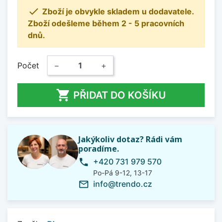

Zboží je obvykle skladem u dodavatele.
Zboží odešleme během 2 - 5 pracovních
dnů.
Počet
−
+

PŘIDAT DO KOŠÍKU
Jakýkoliv dotaz? Rádi vám
poradíme.
+420 731 979 570
phone
Po-Pá 9-12, 13-17
info@trendo.cz
mail_outline