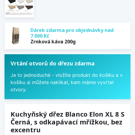
Dárek zdarma pro objednávky nad
7 000 Kč
Zrnková káva 200g
Vrtání otvorů do dřezu zdarma
Je to jednoduché - vložíte produkt do košíku a v
košíku si můžete naklikat, kam máme vyvrtat
otvory.
Kuchyňský dřez Blanco Elon XL 8 S
Černá, s odkapávací mřížkou, bez
excentru