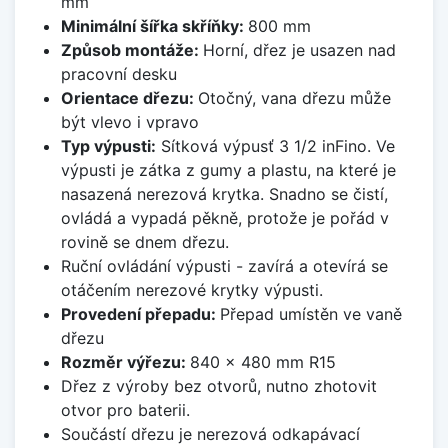
mm
Minimální šířka skříňky:
800 mm
Způsob montáže:
Horní, dřez je usazen nad
pracovní desku
Orientace dřezu:
Otočný, vana dřezu může
být vlevo i vpravo
Typ výpusti:
Sítková výpusť 3 1/2 inFino. Ve
výpusti je zátka z gumy a plastu, na které je
nasazená nerezová krytka. Snadno se čistí,
ovládá a vypadá pěkně, protože je pořád v
rovině se dnem dřezu.
Ruční ovládání výpusti - zavírá a otevírá se
otáčením nerezové krytky výpusti.
Provedení přepadu:
Přepad umístěn ve vaně
dřezu
Rozměr výřezu:
840 x 480 mm R15
Dřez z výroby bez otvorů, nutno zhotovit
otvor pro baterii.
Součástí dřezu je nerezová odkapávací