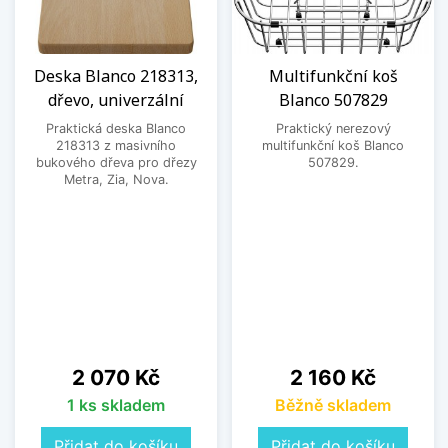
Deska Blanco 218313,
Multifunkční koš
dřevo, univerzální
Blanco 507829
Praktická deska Blanco
Praktický nerezový
218313 z masivního
multifunkční koš Blanco
bukového dřeva pro dřezy
507829.
Metra, Zia, Nova.
Cena
Cena
2 070 Kč
2 160 Kč
1 ks skladem
Běžně skladem
Přidat do košíku
Přidat do košíku