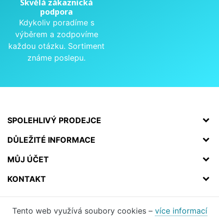
Skvělá zákaznická
podpora
Kdykoliv poradíme s
výběrem a zodpovíme
každou otázku. Sortiment
známe poslepu.
SPOLEHLIVÝ PRODEJCE
DŮLEŽITÉ INFORMACE
MŮJ ÚČET
KONTAKT
Tento web využívá soubory cookies –
více informací