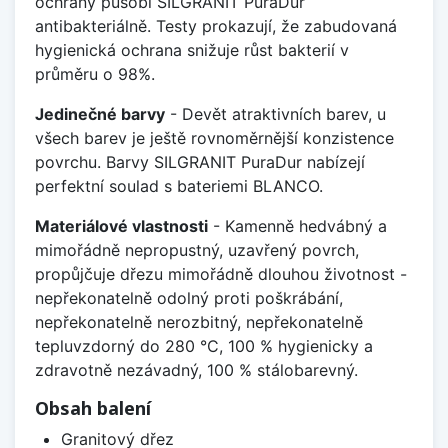
ochrany působí SILGRANIT PuraDur
antibakteriálně. Testy prokazují, že zabudovaná
hygienická ochrana snižuje růst bakterií v
průměru o 98%.
Jedinečné barvy
- Devět atraktivních barev, u
všech barev je ještě rovnoměrnější konzistence
povrchu. Barvy SILGRANIT PuraDur nabízejí
perfektní soulad s bateriemi BLANCO.
Materiálové vlastnosti
- Kamenně hedvábný a
mimořádně nepropustný, uzavřený povrch,
propůjčuje dřezu mimořádně dlouhou životnost -
nepřekonatelně odolný proti poškrábání,
nepřekonatelně nerozbitný, nepřekonatelně
tepluvzdorný do 280 °C, 100 % hygienicky a
zdravotně nezávadný, 100 % stálobarevný.
Obsah balení
Granitový dřez