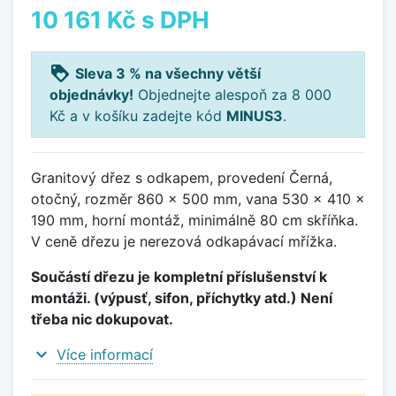
10 161 Kč
s DPH
loyalty
Sleva 3 % na všechny větší
objednávky!
Objednejte alespoň za 8 000
Kč a v košíku zadejte kód
MINUS3
.
Granitový dřez s odkapem, provedení Černá,
otočný, rozměr 860 x 500 mm, vana 530 x 410 x
190 mm, horní montáž, minimálně 80 cm skříňka.
V ceně dřezu je nerezová odkapávací mřížka.
Součástí dřezu je kompletní příslušenství k
montáži. (výpusť, sifon, příchytky atd.) Není
třeba nic dokupovat.
expand_more
Více informací