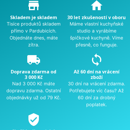
Proč nakupovat u nás?
store_mall_directory
home
Skladem je skladem
30 let zkušeností v oboru
Tisíce produktů skladem
Máme vlastní kuchyňské
přímo v Pardubicích.
studio a vyrábíme
Objednáte dnes, máte
špičkové kuchyně. Víme
zítra.
přesně, co funguje.
local_shipping
sync
Doprava zdarma od
Až 60 dní na vrácení
3 000 Kč
zboží
Nad 3 000 Kč máte
30 dní na vrácení zdarma.
dopravu zdarma. Ostatní
Potřebujete víc času? Až
objednávky už od 79 Kč.
60 dní za drobný
poplatek.
verified_user