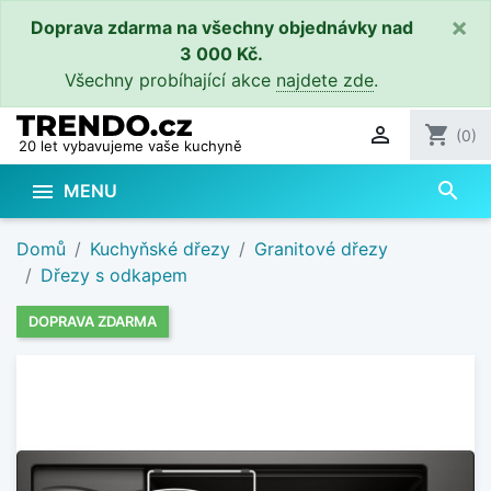
×
Doprava zdarma na všechny objednávky nad
3 000 Kč.
Všechny probíhající akce
najdete zde
.

shopping_cart
(0)
20 let vybavujeme vaše kuchyně
search

MENU
Domů
Kuchyňské dřezy
Granitové dřezy
Dřezy s odkapem
DOPRAVA ZDARMA