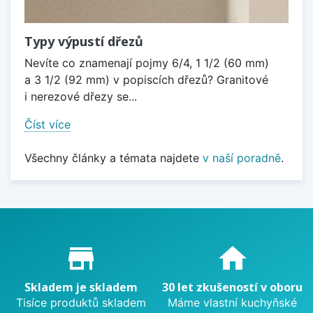
Typy výpustí dřezů
Nevíte co znamenají pojmy 6/4, 1 1/2 (60 mm)
a 3 1/2 (92 mm) v popiscích dřezů? Granitové
i nerezové dřezy se...
Číst více
Všechny články a témata najdete
v naší poradně
.
Proč nakupovat u nás?
store_mall_directory
home
Skladem je skladem
30 let zkušeností v oboru
Tisíce produktů skladem
Máme vlastní kuchyňské