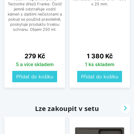
Tectonite dřezů Franke. Čistič
x 25 mm.
jemně odstraňuje vodní
kámen s dalšími nečistotami a
pokud se používá pravidelně,
poskytuje produktu trvalou
ochranu. Objem 250 ml.
Cena
Cena
279 Kč
1 380 Kč
5 a více skladem
1 ks skladem
Přidat do košíku
Přidat do košíku

Lze zakoupit v setu