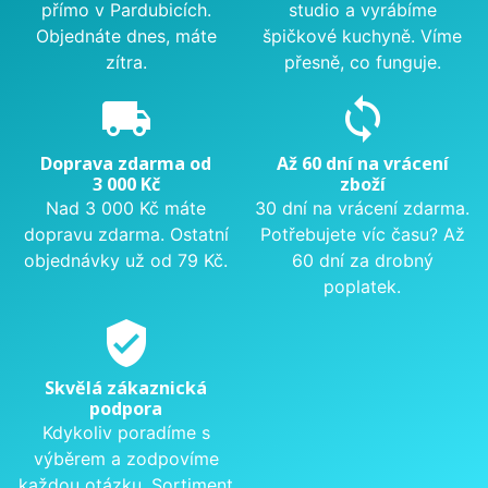
přímo v Pardubicích.
studio a vyrábíme
Objednáte dnes, máte
špičkové kuchyně. Víme
zítra.
přesně, co funguje.
local_shipping
sync
Doprava zdarma od
Až 60 dní na vrácení
3 000 Kč
zboží
Nad 3 000 Kč máte
30 dní na vrácení zdarma.
dopravu zdarma. Ostatní
Potřebujete víc času? Až
objednávky už od 79 Kč.
60 dní za drobný
poplatek.
verified_user
Skvělá zákaznická
podpora
Kdykoliv poradíme s
výběrem a zodpovíme
každou otázku. Sortiment