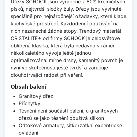
Dřezy SCHOCK jsou vyráběné z 80% křemičitých
písků, nejtvrdší složky žuly. Dřezy jsou vyvinuté
speciálně pro nejnáročnější ožadavky, které klade
kuchyňské prostředí. Každodenní používání na
nich nezanechá žádné stopy. Trendový materiál
CRISTALITE+ od firmy SCHOCK je celosvětově
oblíbená klasika, která byla nedávno v rámci
několikaletého vývoje ještě jednou
optimalizována: mírně drsný, kamenitý povrch je
nyní ve skutečnosti ještě tvrdší a zaručuje
dlouhotrvající radost při vaření.
Obsah balení
Granitový dřez
Příchytky
Těsnění není součástí balení, u granitových
dřezů se jako těsnění používá silikon
Odtokové armatury, sítko/zátka, excentrické
ovládání