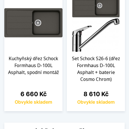
Kuchyňský dřez Schock
Set Schock S26-6 (dřez
Formhaus D-100L
Formhaus D-100L
Asphalt, spodní montáž
Asphalt + baterie
Cosmo Chrom)
Cena
Cena
6 660 Kč
8 610 Kč
Obvykle skladem
Obvykle skladem