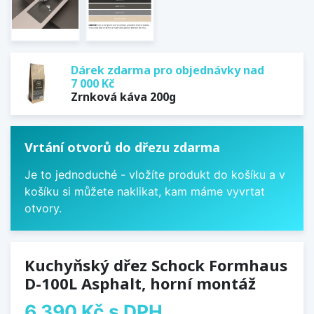
Dárek zdarma pro objednávky nad
7 000 Kč
Zrnková káva 200g
Vrtání otvorů do dřezu zdarma
Je to jednoduché - vložíte produkt do košíku a v
košíku si můžete naklikat, kam máme vyvrtat
otvory.
Kuchyňský dřez Schock Formhaus
D-100L Asphalt, horní montáž
6 390 Kč
s DPH