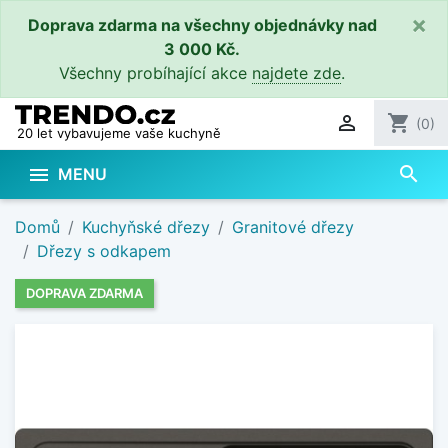
×
Doprava zdarma na všechny objednávky nad
3 000 Kč.
Všechny probíhající akce
najdete zde
.

shopping_cart
(0)
20 let vybavujeme vaše kuchyně
search

MENU
Domů
Kuchyňské dřezy
Granitové dřezy
Dřezy s odkapem
DOPRAVA ZDARMA