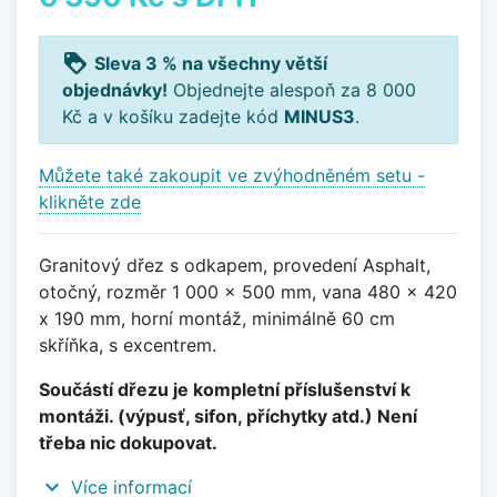
loyalty
Sleva 3 % na všechny větší
objednávky!
Objednejte alespoň za 8 000
Kč a v košíku zadejte kód
MINUS3
.
Můžete také zakoupit ve zvýhodněném setu -
klikněte zde
Granitový dřez s odkapem, provedení Asphalt,
otočný, rozměr 1 000 x 500 mm, vana 480 x 420
x 190 mm, horní montáž, minimálně 60 cm
skříňka, s excentrem.
Součástí dřezu je kompletní příslušenství k
montáži. (výpusť, sifon, příchytky atd.) Není
třeba nic dokupovat.
expand_more
Více informací