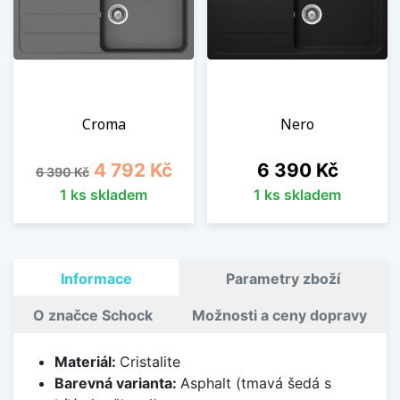
Croma
Nero
Běžná cena
Cena
Cena
4 792 Kč
6 390 Kč
6 390 Kč
1 ks skladem
1 ks skladem
Informace
Parametry zboží
O značce Schock
Možnosti a ceny dopravy
Materiál:
Cristalite
Barevná varianta:
Asphalt (tmavá šedá s