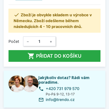

Zboží je obvykle skladem u výrobce v
Německu. Zboží odešleme během
následujících 4 - 10 pracovních dnů.
Počet
−
+

PŘIDAT DO KOŠÍKU
Jakýkoliv dotaz? Rádi vám
poradíme.
+420 731 979 570
phone
Po-Pá 9-12, 13-17
info@trendo.cz
mail_outline