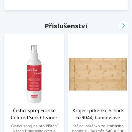

Příslušenství
Čisticí sprej Franke
Krájecí prkénko Schock
Colored Sink Cleaner
629044, bambusové
Čisticí sprej na pro čištění
Krájecí prkénko ze stabilního
všech Fragranitových a
bambusu. Rozměr 540 x 300