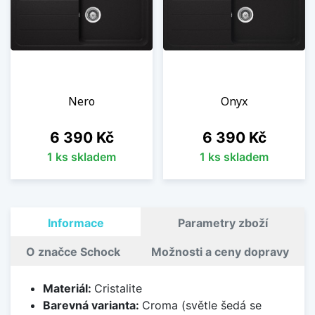
Nero
Onyx
Cena
Cena
6 390 Kč
6 390 Kč
1 ks skladem
1 ks skladem
Informace
Parametry zboží
O značce Schock
Možnosti a ceny dopravy
Materiál:
Cristalite
Barevná varianta:
Croma (světle šedá se