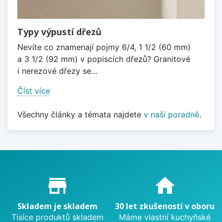
Typy výpustí dřezů
Nevíte co znamenají pojmy 6/4, 1 1/2 (60 mm)
a 3 1/2 (92 mm) v popiscích dřezů? Granitové
i nerezové dřezy se...
Číst více
Všechny články a témata najdete
v naší poradně
.
Proč nakupovat u nás?
store_mall_directory
home
Skladem je skladem
30 let zkušeností v oboru
Tisíce produktů skladem
Máme vlastní kuchyňské