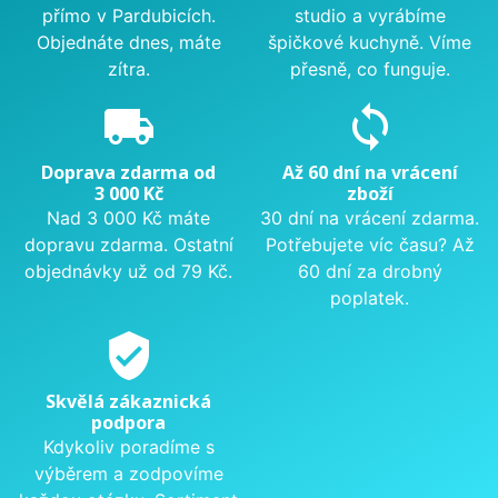
přímo v Pardubicích.
studio a vyrábíme
Objednáte dnes, máte
špičkové kuchyně. Víme
zítra.
přesně, co funguje.
local_shipping
sync
Doprava zdarma od
Až 60 dní na vrácení
3 000 Kč
zboží
Nad 3 000 Kč máte
30 dní na vrácení zdarma.
dopravu zdarma. Ostatní
Potřebujete víc času? Až
objednávky už od 79 Kč.
60 dní za drobný
poplatek.
verified_user
Skvělá zákaznická
podpora
Kdykoliv poradíme s
výběrem a zodpovíme