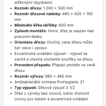
stříbrnými třpytkami)
Rozměr dřezu:
1 000 x 500 mm
Rozměr dřezové nádoby:
480 x 420 x 190
mm
Minimální šířka skříňky:
600 mm
Způsob montáže:
Horní, dřez je usazen nad
pracovní desku
Orientace dřezu:
Otočný, vana dřezu může
být vlevo i vpravo
Excentrické ovládání výpusti - výpusť se
zavírá a otevírá otočením knoflíku na dřezu.
Provedení přepadu:
Přepad umístěn ve vaně
dřezu
Rozměr výřezu:
980 x 480 mm
Antibakteriální ochrana ProHygienic 21
Typ výpusti:
Sítková výpusť 3 1/2
Dřez z výroby bez otvorů, nutno zhotovit
otvory pro baterii a excentrické ovládání.