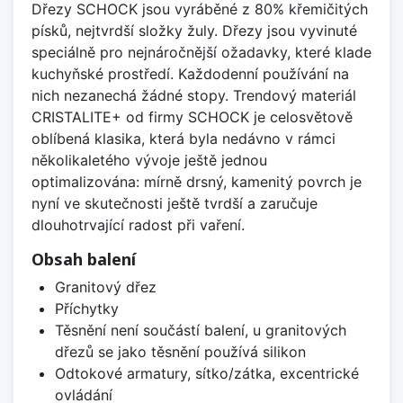
Dřezy SCHOCK jsou vyráběné z 80% křemičitých
písků, nejtvrdší složky žuly. Dřezy jsou vyvinuté
speciálně pro nejnáročnější ožadavky, které klade
kuchyňské prostředí. Každodenní používání na
nich nezanechá žádné stopy. Trendový materiál
CRISTALITE+ od firmy SCHOCK je celosvětově
oblíbená klasika, která byla nedávno v rámci
několikaletého vývoje ještě jednou
optimalizována: mírně drsný, kamenitý povrch je
nyní ve skutečnosti ještě tvrdší a zaručuje
dlouhotrvající radost při vaření.
Obsah balení
Granitový dřez
Příchytky
Těsnění není součástí balení, u granitových
dřezů se jako těsnění používá silikon
Odtokové armatury, sítko/zátka, excentrické
ovládání