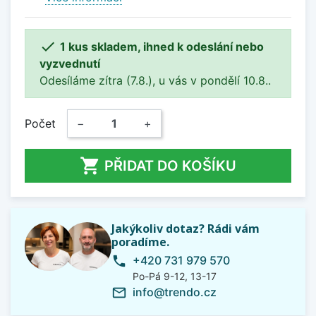

1 kus skladem, ihned k odeslání nebo
vyzvednutí
Odesíláme zítra (7.8.), u vás v pondělí 10.8..
Počet
−
+

PŘIDAT DO KOŠÍKU
Jakýkoliv dotaz? Rádi vám
poradíme.
+420 731 979 570
phone
Po-Pá 9-12, 13-17
info@trendo.cz
mail_outline