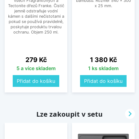
všech Fragranitových a
bambusu. Rozměr 540 x 300
Tectonite dřezů Franke. Čistič
x 25 mm.
jemně odstraňuje vodní
kámen s dalšími nečistotami a
pokud se používá pravidelně,
poskytuje produktu trvalou
ochranu. Objem 250 ml.
Cena
Cena
279 Kč
1 380 Kč
5 a více skladem
1 ks skladem
Přidat do košíku
Přidat do košíku

Lze zakoupit v setu