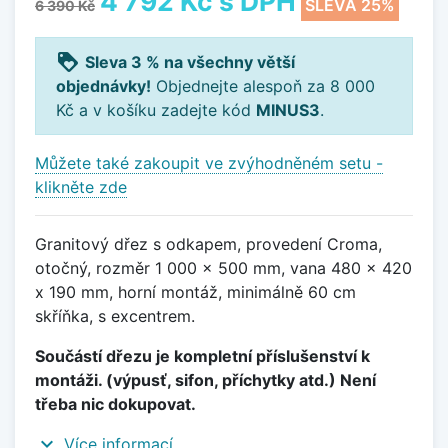
4 792 Kč
s DPH
SLEVA 25%
6 390 Kč
loyalty
Sleva 3 % na všechny větší
objednávky!
Objednejte alespoň za 8 000
Kč a v košíku zadejte kód
MINUS3
.
Můžete také zakoupit ve zvýhodněném setu -
klikněte zde
Granitový dřez s odkapem, provedení Croma,
otočný, rozměr 1 000 x 500 mm, vana 480 x 420
x 190 mm, horní montáž, minimálně 60 cm
skříňka, s excentrem.
Součástí dřezu je kompletní příslušenství k
montáži. (výpusť, sifon, příchytky atd.) Není
třeba nic dokupovat.
expand_more
Více informací