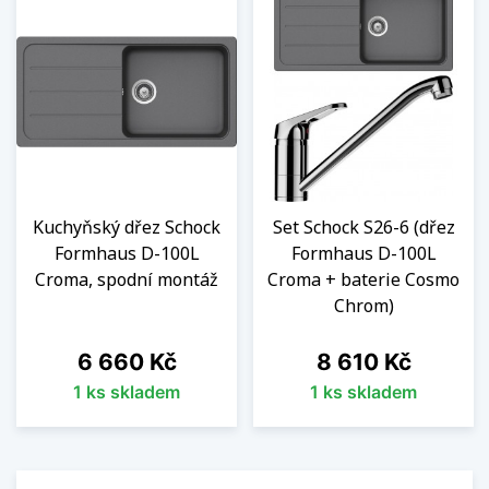
Kuchyňský dřez Schock
Set Schock S26-6 (dřez
Formhaus D-100L
Formhaus D-100L
Croma, spodní montáž
Croma + baterie Cosmo
Chrom)
Cena
Cena
6 660 Kč
8 610 Kč
1 ks skladem
1 ks skladem