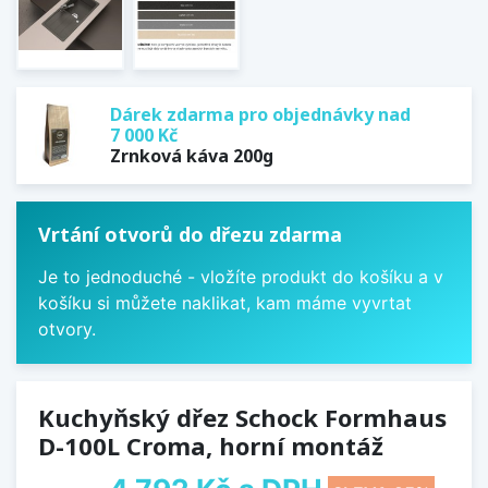
Dárek zdarma pro objednávky nad
7 000 Kč
Zrnková káva 200g
Vrtání otvorů do dřezu zdarma
Je to jednoduché - vložíte produkt do košíku a v
košíku si můžete naklikat, kam máme vyvrtat
otvory.
Kuchyňský dřez Schock Formhaus
D-100L Croma, horní montáž