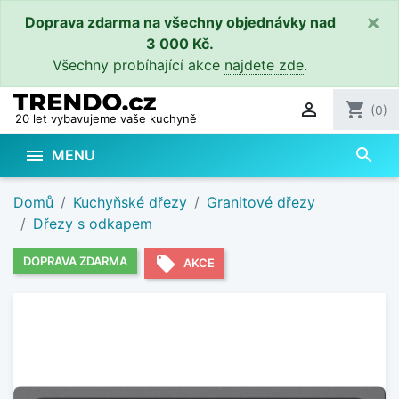
×
Doprava zdarma na všechny objednávky nad
3 000 Kč.
Všechny probíhající akce
najdete zde
.

shopping_cart
(0)
20 let vybavujeme vaše kuchyně
search

MENU
Domů
Kuchyňské dřezy
Granitové dřezy
Dřezy s odkapem
local_offer
DOPRAVA ZDARMA
AKCE