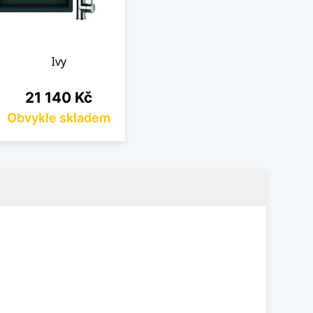
Ivy
Cena
21 140 Kč
Obvykle skladem