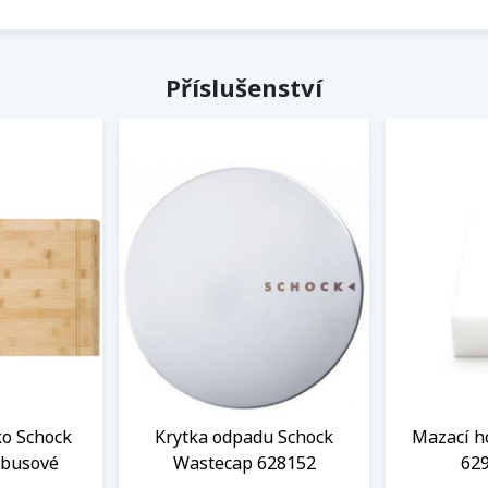
Příslušenství
ko Schock
Krytka odpadu Schock
Mazací h
mbusové
Wastecap 628152
629