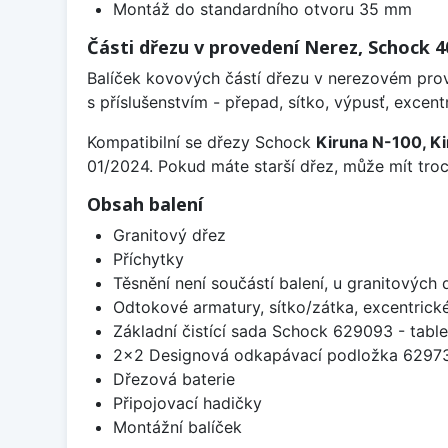
Montáž do standardního otvoru 35 mm
Části dřezu v provedení Nerez, Schock
Balíček kovových částí dřezu v nerezovém prov
s příslušenstvím - přepad, sítko, výpusť, excentr
Kompatibilní se dřezy Schock
Kiruna N-100, Ki
01/2024. Pokud máte starší dřez, může mít troch
Obsah balení
Granitový dřez
Příchytky
Těsnění není součástí balení, u granitových 
Odtokové armatury, sítko/zátka, excentrick
Základní čistící sada Schock 629093 - table
2x2 Designová odkapávací podložka 629
Dřezová baterie
Připojovací hadičky
Montážní balíček