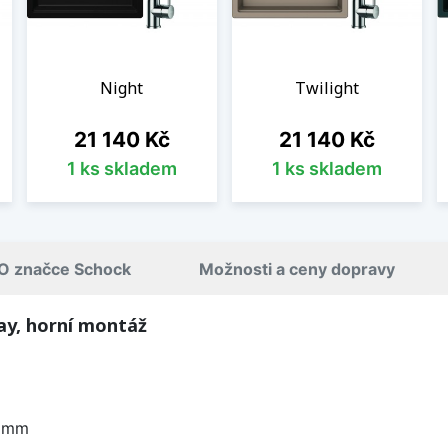
Night
Twilight
Cena
Cena
21 140 Kč
21 140 Kč
1 ks skladem
1 ks skladem
O značce Schock
Možnosti a ceny dopravy
ay, horní montáž
0 mm