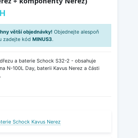
erez + komponenty Nerez)
PH
hny větší objednávky!
Objednejte alespoň
ku zadejte kód
MINUS3
.
řezu a baterie Schock S32-2 - obsahuje
na N-100L Day, baterii Kavus Nerez a části
.
terie Schock Kavus Nerez