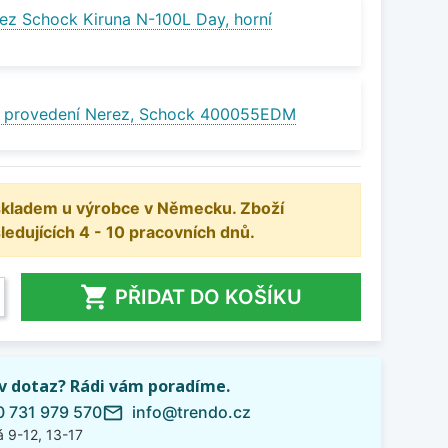
ez Schock Kiruna N-100L Day, horní
v provedení Nerez, Schock 400055EDM
 skladem u výrobce v Německu. Zboží
dujících 4 - 10 pracovních dnů.

PŘIDAT DO KOŠÍKU
iv dotaz? Rádi vám poradíme.
 731 979 570
info@trendo.cz
mail_outline
 9-12, 13-17