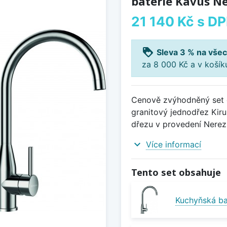
baterie Kavus N
21 140 Kč
s D
loyalty
Sleva 3 % na všec
za 8 000 Kč a v koší
Cenově zvýhodněný set d
granitový jednodřez Kiru
dřezu v provedení Nerez
expand_more
Více informací
Tento set obsahuje
Kuchyňská ba