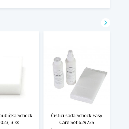

oubička Schock
Čistící sada Schock Easy
023, 3 ks
Care Set 629735
Zesvě