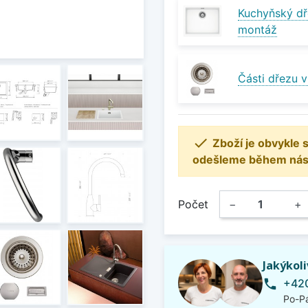
Kuchyňský dř
montáž
Části dřezu 

Zboží je obvykle
odešleme během násle
Počet
−
+
Jakýkol
+420
phone
Po-Pá