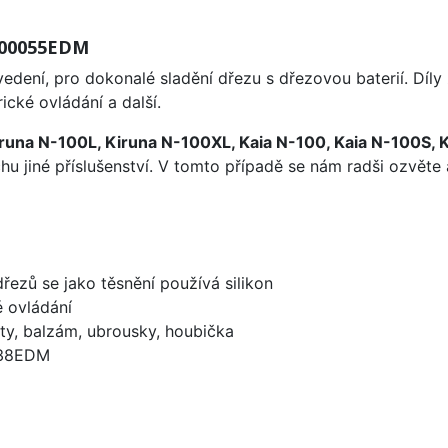
 400055EDM
edení, pro dokonalé sladění dřezu s dřezovou baterií. Díl
ické ovládání a další.
runa N-100L, Kiruna N-100XL, Kaia N-100, Kaia N-100S, 
u jiné příslušenství. V tomto případě se nám radši ozvěte 
dřezů se jako těsnění používá silikon
é ovládání
ty, balzám, ubrousky, houbička
738EDM