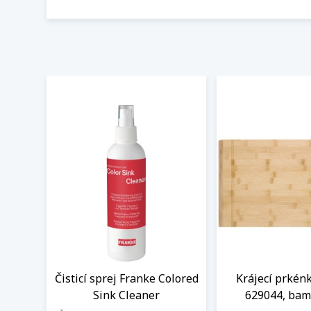
Čisticí sprej Franke Colored
Krájecí prkén
Sink Cleaner
629044, ba