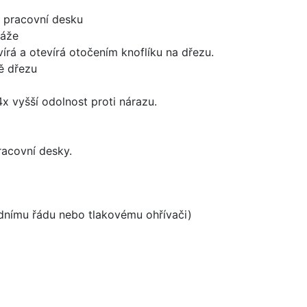
d pracovní desku
táže
írá a otevírá otočením knoflíku na dřezu.
ě dřezu
x vyšší odolnost proti nárazu.
racovní desky.
odnímu řádu nebo tlakovému ohřívači)