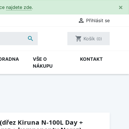
×
kce
najdete zde
.

Přihlásit se

shopping_cart
Košík
(0)
ORADNA
VŠE O
KONTAKT
NÁKUPU
 (dřez Kiruna N-100L Day +