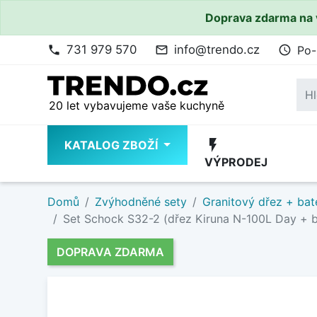
Doprava zdarma na 
731 979 570
info@trendo.cz
Po-
phone
mail_outline
access_time
20 let vybavujeme vaše kuchyně
flash_on
KATALOG ZBOŽÍ
VÝPRODEJ
Domů
Zvýhodněné sety
Granitový dřez + bat
Set Schock S32-2 (dřez Kiruna N-100L Day + 
DOPRAVA ZDARMA