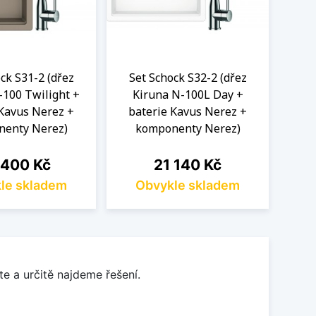
ck S31-2 (dřez
Set Schock S32-2 (dřez
Se
-100 Twilight +
Kiruna N-100L Day +
Ki
 Kavus Nerez +
baterie Kavus Nerez +
ba
enty Nerez)
komponenty Nerez)
k
a
Cena
 400 Kč
21 140 Kč
le skladem
Obvykle skladem
O
e a určitě najdeme řešení.