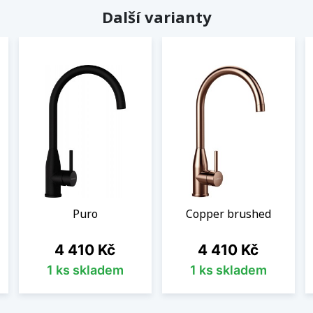
Další varianty
Puro
Copper brushed
Cena
Cena
4 410 Kč
4 410 Kč
1 ks skladem
1 ks skladem