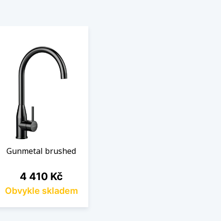
Gunmetal brushed
Cena
4 410 Kč
Obvykle skladem