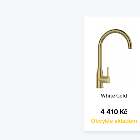
White Gold
Cena
4 410 Kč
Obvykle skladem