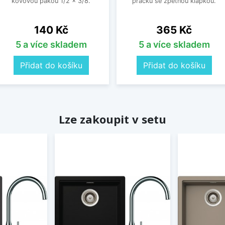
kovovou pákou 1/2 x 3/8.
pračku se zpětnou klapkou.
Cena
Cena
140 Kč
365 Kč
5 a více skladem
5 a více skladem
Přidat do košíku
Přidat do košíku
Lze zakoupit v setu