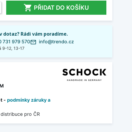

PŘIDAT DO KOŠÍKU
iv dotaz? Rádi vám poradíme.
 731 979 570
info@trendo.cz
mail_outline
 9-12, 13-17
DM
et -
podmínky záruky a
 distribuce pro ČR