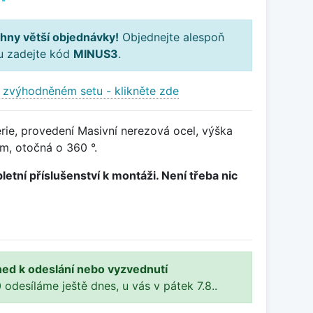
hny větší objednávky!
Objednejte alespoň
ku zadejte kód
MINUS3
.
 zvýhodněném setu - klikněte zde
rie, provedení Masivní nerezová ocel, výška
, otočná o 360 °.
letní příslušenství k montáži. Není třeba nic
ned k odeslání nebo vyzvednutí
 odesíláme ještě dnes, u vás v pátek 7.8..