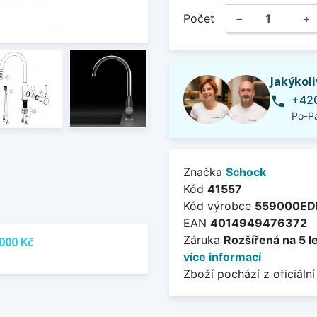
Počet
−
+
Jakýkol
+420
phone
Po-Pá
Značka
Schock
Kód
41557
Kód výrobce
559000E
EAN
4014949476372
Záruka
Rozšířená na 5 l
000 Kč
více informací
Zboží pochází z oficiální