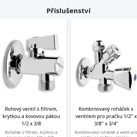
Příslušenství
Rohový ventil s filtrem,
Kombinovaný roháček s
krytkou a kovovou pákou
ventilem pro pračku 1/2" x
1/2 x 3/8
3/8" x 3/4"
Roháček s filtrem, krytkou a
Kombinovaný roháček a ventil pr