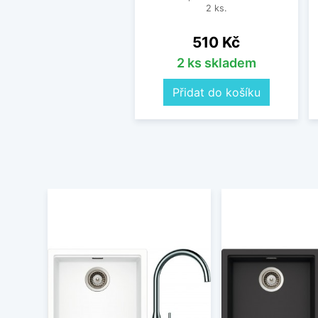
2 ks.
Cena
510 Kč
2 ks skladem
Přidat do košíku