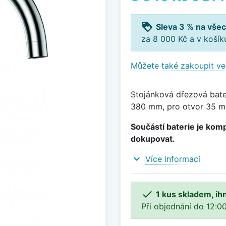
loyalty
Sleva 3 % na všec
za 8 000 Kč a v koší
Můžete také zakoupit ve
Stojánková dřezová bate
380 mm, pro otvor 35 mm
Součástí baterie je komp
dokupovat.
expand_more
Více informací

1 kus skladem, ih
Při objednání do 12:00