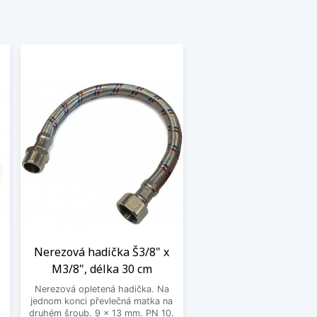
Nerezová hadička Š3/8" x
M3/8", délka 30 cm
Nerezová opletená hadička. Na
jednom konci převlečná matka na
o
druhém šroub. 9 x 13 mm. PN 10.