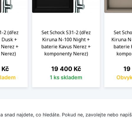
1-2 (dřez
Set Schock S31-2 (dřez
Set Scho
 Dusk +
Kiruna N-100 Night +
Kiruna N
 Nerez +
baterie Kavus Nerez +
baterie
 Nerez)
komponenty Nerez)
kompon
Cena
Cen
 Kč
19 400 Kč
19
kladem
1 ks skladem
Obvyk
a snad najdete, co hledáte. Pokud ne, zavolejte nebo napišt