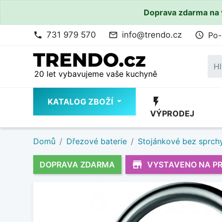
Doprava zdarma na 
731 979 570
info@trendo.cz
Po-
phone
mail_outline
access_time
20 let vybavujeme vaše kuchyně
flash_on
KATALOG ZBOŽÍ
VÝPRODEJ
Domů
Dřezové baterie
Stojánkové bez sprch
store_mall_directory
DOPRAVA ZDARMA
VYSTAVENO NA P