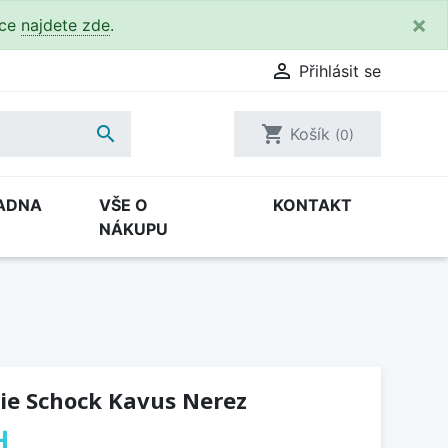
×
kce
najdete zde
.

Přihlásit se

shopping_cart
Košík
(0)
ADNA
VŠE O
KONTAKT
NÁKUPU
ie Schock Kavus Nerez
H