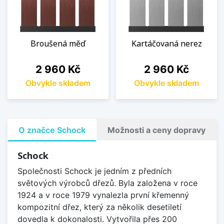
Broušená měď
Kartáčovaná nerez
Cena
Cena
2 960 Kč
2 960 Kč
Obvykle skladem
Obvykle skladem
O značce Schock
Možnosti a ceny dopravy
Schock
Společnosti Schock je jedním z předních
světových výrobců dřezů. Byla založena v roce
1924 a v roce 1979 vynalezla první křemenný
kompozitní dřez, který za několik desetiletí
dovedla k dokonalosti. Vytvořila přes 200