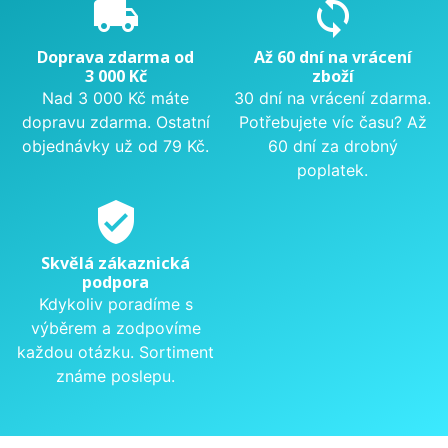
local_shipping
sync
Doprava zdarma od
Až 60 dní na vrácení
3 000 Kč
zboží
Nad 3 000 Kč máte
30 dní na vrácení zdarma.
dopravu zdarma. Ostatní
Potřebujete víc času? Až
objednávky už od 79 Kč.
60 dní za drobný
poplatek.
verified_user
Skvělá zákaznická
podpora
Kdykoliv poradíme s
výběrem a zodpovíme
každou otázku. Sortiment
známe poslepu.