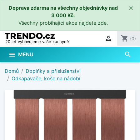
×
Doprava zdarma na všechny objednávky nad
3 000 Kč.
Všechny probíhající akce
najdete zde
.

shopping_cart
(0)
20 let vybavujeme vaše kuchyně
search

MENU
Domů
Doplňky a příslušenství
Odkapávače, koše na nádobí