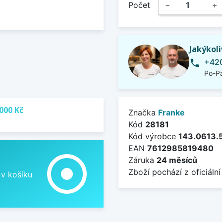
Počet
−
+
Jakýkol
+420
phone
Po-Pá
000 Kč
Značka
Franke
Kód
28181
Kód výrobce
143.0613.
EAN
7612985819480
adjust
Záruka
24 měsíců
Zboží pochází z oficiální
 v košíku