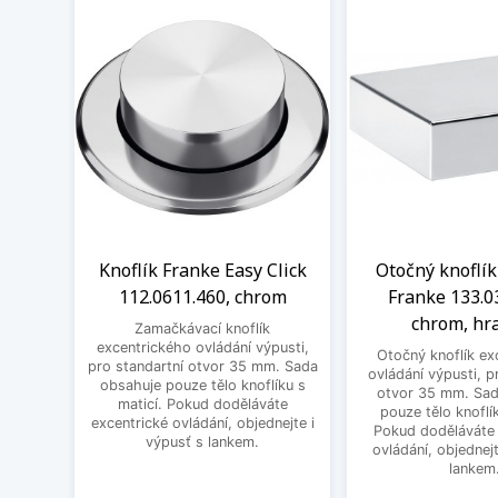
Knoflík Franke Easy Click
Otočný knoflík
112.0611.460, chrom
Franke 133.0
chrom, hr
Zamačkávací knoflík
excentrického ovládání výpusti,
Otočný knoflík ex
pro standartní otvor 35 mm. Sada
ovládání výpusti, p
obsahuje pouze tělo knoflíku s
otvor 35 mm. Sad
maticí. Pokud doděláváte
pouze tělo knoflík
excentrické ovládání, objednejte i
Pokud doděláváte 
výpusť s lankem.
ovládání, objednejt
lankem