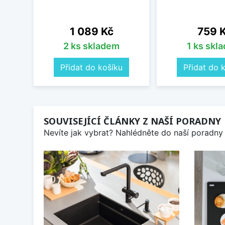
Cena
Cena
1 089 Kč
759 
2 ks skladem
1 ks skl
Přidat do košíku
Přidat do 
SOUVISEJÍCÍ ČLÁNKY Z NAŠÍ PORADNY
Nevíte jak vybrat? Nahlédněte do naší poradny 