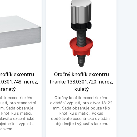
noflík excentru
Otočný knoflík excentru
Knof
.0301.748, nerez,
Franke 133.0301.720, nerez,
1
ranatý
kulatý
excen
flík excentrického
Otočný knoflík excentrického
pro st
usti, pro standartní
ovládání výpusti, pro otvor 18-22
obsa
mm. Sada obsahuje
mm. Sada obsahuje pouze tělo
ma
 knoflíku s maticí.
knoflíku s maticí. Pokud
excent
láváte excentrické
doděláváte excentrické ovládání,
bjednejte i výpusť s
objednejte i výpusť s lankem.
lankem.