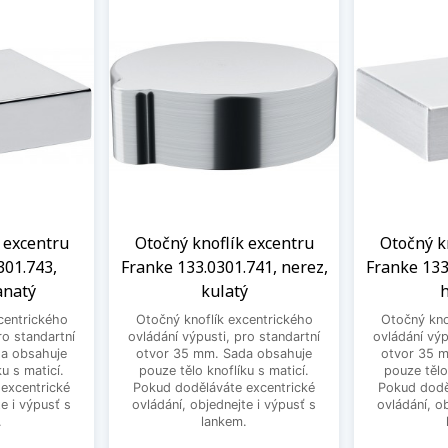
 excentru
Otočný knoflík excentru
Otočný k
301.743,
Franke 133.0301.741, nerez,
Franke 133
anatý
kulatý
h
centrického
Otočný knoflík excentrického
Otočný kno
ro standartní
ovládání výpusti, pro standartní
ovládání výp
a obsahuje
otvor 35 mm. Sada obsahuje
otvor 35 
u s maticí.
pouze tělo knoflíku s maticí.
pouze tělo
excentrické
Pokud doděláváte excentrické
Pokud dodě
e i výpusť s
ovládání, objednejte i výpusť s
ovládání, o
.
lankem.