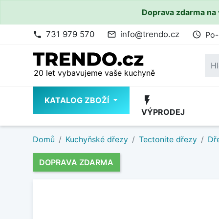
Doprava zdarma na 
731 979 570
info@trendo.cz
Po-
phone
mail_outline
access_time
20 let vybavujeme vaše kuchyně
flash_on
KATALOG ZBOŽÍ
VÝPRODEJ
Domů
Kuchyňské dřezy
Tectonite dřezy
Dř
DOPRAVA ZDARMA