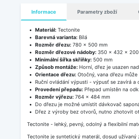
Informace
Parametry zboží
Materiál:
Tectonite
Barevná varianta:
Bílá
Rozměr dřezu:
780 x 500 mm
Rozměr dřezové nádoby:
350 x 432 x 20
Minimální šířka skříňky:
500 mm
Způsob montáže:
Horní, dřez je usazen na
Orientace dřezu:
Otočný, vana dřezu může 
Ruční ovládání výpusti - výpusť se zavírá a
Provedení přepadu:
Přepad umístěn na odk
Rozměr výřezu:
764 x 484 mm
Do dřezu je možné umístit dávkovač saponá
Dřez z výroby bez otvorů, nutno zhotovit ot
Tectonite - lehký, pevný, odolný a flexibilní m
Tectonite je syntetický materál, dosud užívan