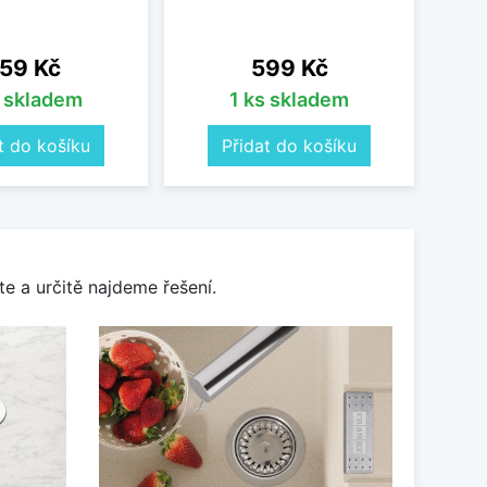
ena
Cena
59 Kč
599 Kč
s skladem
1 ks skladem
t do košíku
Přidat do košíku
e a určitě najdeme řešení.