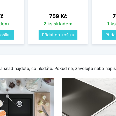
Cena
C
Kč
759 Kč
7
adem
2 ks skladem
1 k
košíku
Přidat do košíku
Přida
a snad najdete, co hledáte. Pokud ne, zavolejte nebo napišt