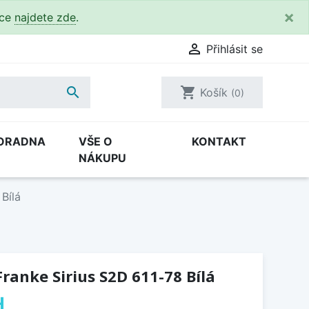
×
kce
najdete zde
.

Přihlásit se

shopping_cart
Košík
(0)
ORADNA
VŠE O
KONTAKT
NÁKUPU
Bílá
ranke Sirius S2D 611-78 Bílá
H