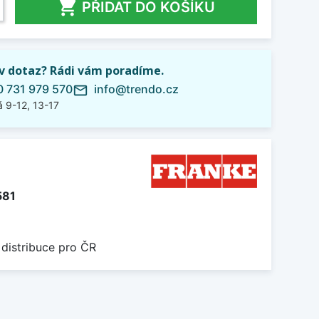

PŘIDAT DO KOŠÍKU
iv dotaz? Rádi vám poradíme.
 731 979 570
info@trendo.cz
mail_outline
 9-12, 13-17
581
 distribuce pro ČR