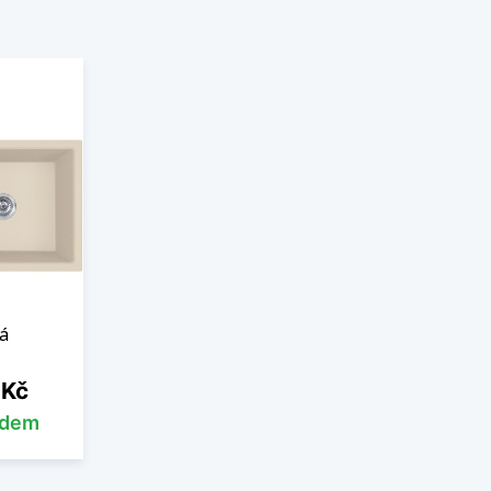
á
 Kč
adem