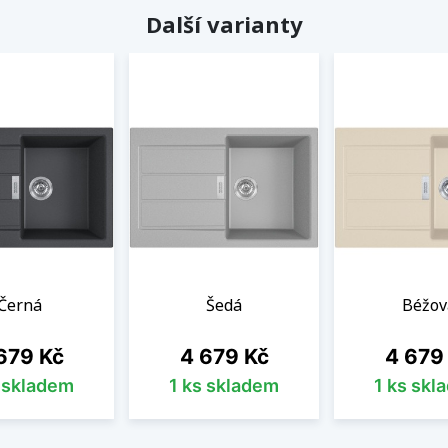
Další varianty
Černá
Šedá
Béžov
na
Cena
Cena
679 Kč
4 679 Kč
4 679
s skladem
1 ks skladem
1 ks skl