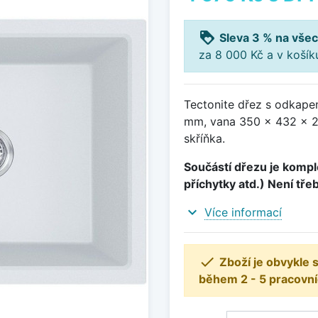
loyalty
Sleva 3 % na všec
za 8 000 Kč a v koší
Tectonite dřez s odkape
mm, vana 350 x 432 x 2
skříňka.
Součástí dřezu je komple
příchytky atd.) Není tře
expand_more
Více informací

Zboží je obvykle
během 2 - 5 pracovní