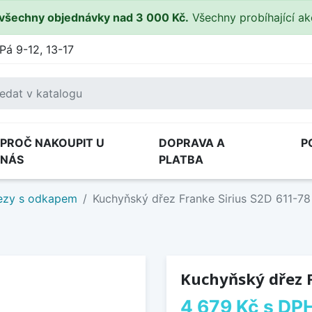
všechny objednávky nad 3 000 Kč.
Všechny probíhající a
Pá 9-12, 13-17
PROČ NAKOUPIT U
DOPRAVA A
P
NÁS
PLATBA
ezy s odkapem
Kuchyňský dřez Franke Sirius S2D 611-78 
Kuchyňský dřez F
4 679 Kč
s DP