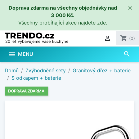
×
Doprava zdarma na všechny objednávky nad
3 000 Kč.
Všechny probíhající akce
najdete zde
.

shopping_cart
(0)
20 let vybavujeme vaše kuchyně
search

MENU
Domů
Zvýhodněné sety
Granitový dřez + baterie
S odkapem + baterie
DOPRAVA ZDARMA