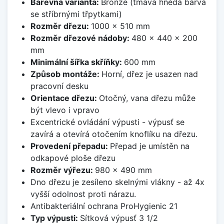
Barevná varianta:
Bronze (tmavá hnědá barva
se stříbrnými třpytkami)
Rozměr dřezu:
1000 x 510 mm
Rozměr dřezové nádoby:
480 x 440 x 200
mm
Minimální šířka skříňky:
600 mm
Způsob montáže:
Horní, dřez je usazen nad
pracovní desku
Orientace dřezu:
Otočný, vana dřezu může
být vlevo i vpravo
Excentrické ovládání výpusti - výpusť se
zavírá a otevírá otočením knoflíku na dřezu.
Provedení přepadu:
Přepad je umístěn na
odkapové ploše dřezu
Rozměr výřezu:
980 x 490 mm
Dno dřezu je zesíleno skelnými vlákny - až 4x
vyšší odolnost proti nárazu.
Antibakteriální ochrana ProHygienic 21
Typ výpusti:
Sítková výpusť 3 1/2