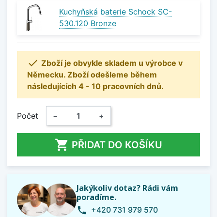
Kuchyňská baterie Schock SC-
530.120 Bronze

Zboží je obvykle skladem u výrobce v
Německu. Zboží odešleme během
následujících 4 - 10 pracovních dnů.
Počet
−
+

PŘIDAT DO KOŠÍKU
Jakýkoliv dotaz? Rádi vám
poradíme.
+420 731 979 570
phone