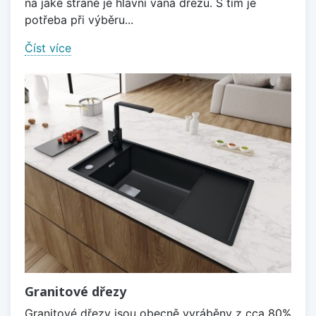
na jaké straně je hlavní vana dřezu. S tím je
potřeba při výběru...
Číst více
Granitové dřezy
Granitové dřezy jsou obecně vyráběny z cca 80%