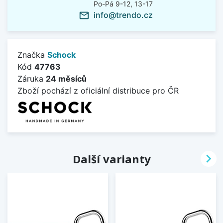
Po-Pá 9-12, 13-17
info@trendo.cz
mail_outline
Značka
Schock
Kód
47763
Záruka
24 měsíců
Zboží pochází z oficiální distribuce pro ČR

Další varianty