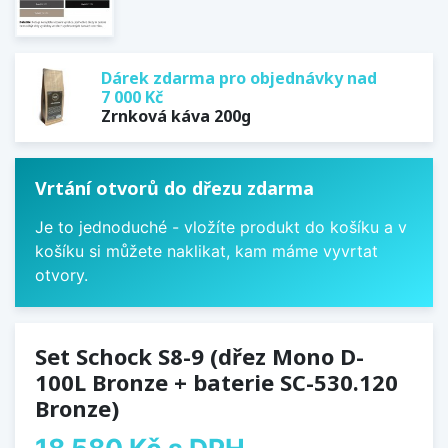
Dárek zdarma pro objednávky nad
7 000 Kč
Zrnková káva 200g
Vrtání otvorů do dřezu zdarma
Je to jednoduché - vložíte produkt do košíku a v
košíku si můžete naklikat, kam máme vyvrtat
otvory.
Set Schock S8-9 (dřez Mono D-
100L Bronze + baterie SC-530.120
Bronze)
18 580 Kč
s DPH