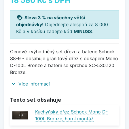
loyalty
Sleva 3 % na všechny větší
objednávky!
Objednejte alespoň za 8 000
Kč a v košíku zadejte kód
MINUS3
.
Cenově zvýhodněný set dřezu a baterie Schock
S8-9 - obsahuje granitový dřez s odkapem Mono
D-100L Bronze a baterii se sprchou SC-530.120
Bronze.
expand_more
Více informací
Tento set obsahuje
Kuchyňský dřez Schock Mono D-
100L Bronze, horní montáž