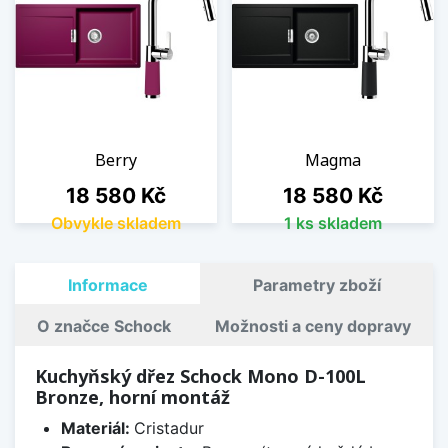
Berry
Magma
Cena
Cena
18 580 Kč
18 580 Kč
Obvykle skladem
1 ks skladem
Informace
Parametry zboží
O značce Schock
Možnosti a ceny dopravy
Kuchyňský dřez Schock Mono D-100L
Bronze, horní montáž
Materiál:
Cristadur