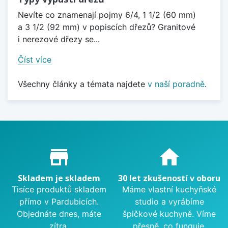
Nevíte co znamenají pojmy 6/4, 1 1/2 (60 mm)
a 3 1/2 (92 mm) v popiscích dřezů? Granitové
i nerezové dřezy se...
Číst více
Všechny články a témata najdete
v naší poradně
.
Proč nakupovat u nás?
store_mall_directory
home
Skladem je skladem
30 let zkušeností v oboru
Tisíce produktů skladem
Máme vlastní kuchyňské
přímo v Pardubicích.
studio a vyrábíme
Objednáte dnes, máte
špičkové kuchyně. Víme
zítra.
přesně, co funguje.