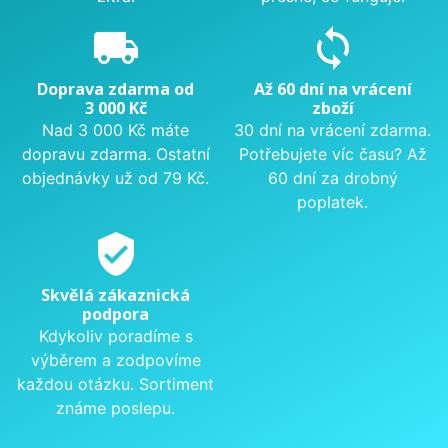
local_shipping
sync
Doprava zdarma od
Až 60 dní na vrácení
3 000 Kč
zboží
Nad 3 000 Kč máte
30 dní na vrácení zdarma.
dopravu zdarma. Ostatní
Potřebujete víc času? Až
objednávky už od 79 Kč.
60 dní za drobný
poplatek.
verified_user
Skvělá zákaznická
podpora
Kdykoliv poradíme s
výběrem a zodpovíme
každou otázku. Sortiment
známe poslepu.