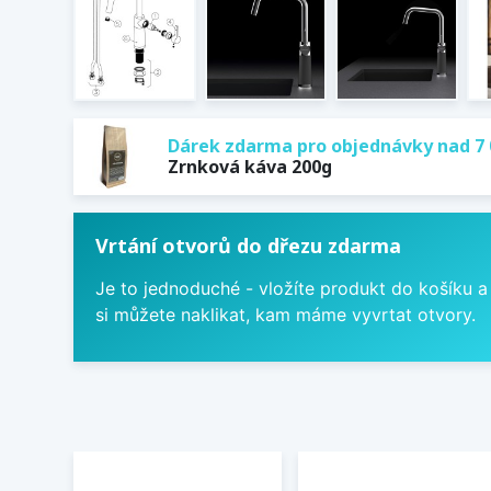
Dárek zdarma pro objednávky nad 7 
Zrnková káva 200g
Vrtání otvorů do dřezu zdarma
Je to jednoduché - vložíte produkt do košíku a
si můžete naklikat, kam máme vyvrtat otvory.