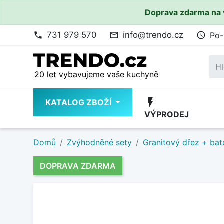
Doprava zdarma na 
731 979 570
info@trendo.cz
Po-
phone
mail_outline
access_time
20 let vybavujeme vaše kuchyně
flash_on
KATALOG ZBOŽÍ
VÝPRODEJ
Domů
Zvýhodněné sety
Granitový dřez + bat
DOPRAVA ZDARMA