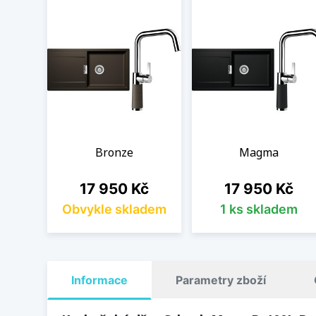
Bronze
Magma
Cena
Cena
17 950 Kč
17 950 Kč
Obvykle skladem
1 ks skladem
Informace
Parametry zboží