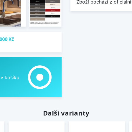
Zboží pochází z oficiální
000 Kč
adjust
 v košíku
Další varianty