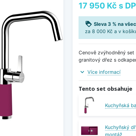
17 950 Kč
s D
loyalty
Sleva 3 % na všec
za 8 000 Kč a v koší
Cenově zvýhodněný set d
granitový dřez s odkape
expand_more
Více informací
Tento set obsahuje
Kuchyňská ba
Kuchyňský dř
montáž