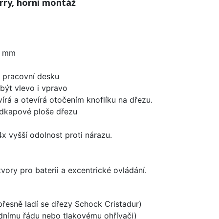
ry, horní montáž
0 mm
d pracovní desku
být vlevo i vpravo
írá a otevírá otočením knoflíku na dřezu.
odkapové ploše dřezu
x vyšší odolnost proti nárazu.
vory pro baterii a excentrické ovládání.
 přesně ladí se dřezy Schock Cristadur)
odnímu řádu nebo tlakovému ohřívači)