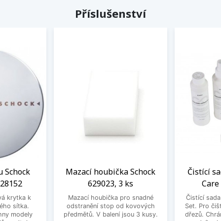
Příslušenství
u Schock
Mazací houbička Schock
Čistící s
628152
629023, 3 ks
Care
vá krytka k
Mazací houbička pro snadné
Čistící sad
ého sítka.
odstranění stop od kovových
Set. Pro čiš
hny modely
předmětů. V balení jsou 3 kusy.
dřezů. Chrá