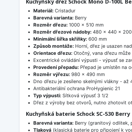
Kuchyňský dřez Schock Mono D-100L Ber
Materiál:
Cristadur
Barevná varianta:
Berry
Rozměr dřezu:
1000 x 510 mm
Rozměr dřezové nádoby:
480 x 440 x 20
Minimální šířka skříňky:
600 mm
Způsob montáže:
Horní, dřez je usazen na
Orientace dřezu:
Otočný, vana dřezu může 
Excentrické ovládání výpusti - výpusť se zav
Provedení přepadu:
Přepad je umístěn na 
Rozměr výřezu:
980 x 490 mm
Dno dřezu je zesíleno skelnými vlákny - až 4
Antibakteriální ochrana ProHygienic 21
Typ výpusti:
Sítková výpusť 3 1/2
Dřez z výroby bez otvorů, nutno zhotovit ot
Kuchyňská baterie Schock SC-530 Berry
Barevná varianta:
Berry (granitový odlitek,
Tlaková
(klasická baterie pro připojení k v