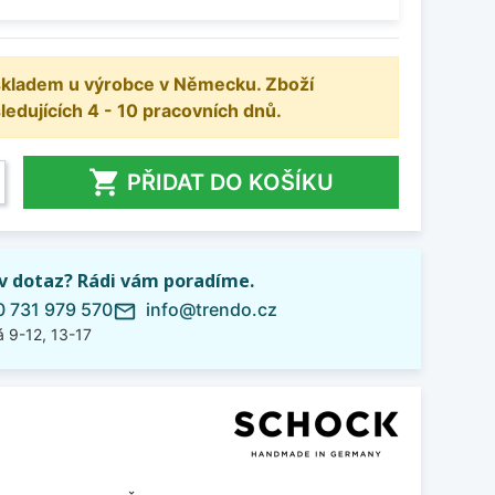
 skladem u výrobce v Německu. Zboží
dujících 4 - 10 pracovních dnů.

PŘIDAT DO KOŠÍKU
iv dotaz? Rádi vám poradíme.
 731 979 570
info@trendo.cz
mail_outline
 9-12, 13-17