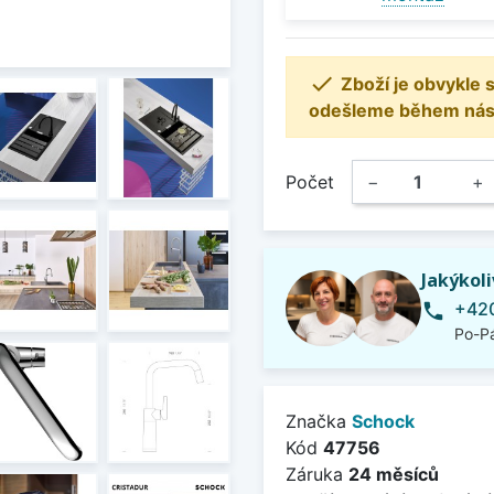

Zboží je obvykle
odešleme během násle
Počet
−
+
Jakýkol
+420
phone
Po-Pá
Značka
Schock
Kód
47756
Záruka
24 měsíců