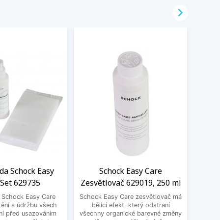

ada Schock Easy
Schock Easy Care
Filt
 Set 629735
Zesvětlovač 629019, 250 ml
S
a Schock Easy Care
Schock Easy Care zesvětlovač má
Filtr
tění a údržbu všech
bělící efekt, který odstraní
100,
ní před usazováním
všechny organické barevné změny
kartuš