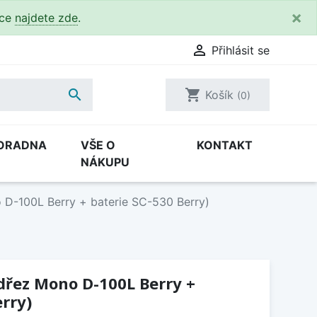
×
kce
najdete zde
.

Přihlásit se

shopping_cart
Košík
(0)
ORADNA
VŠE O
KONTAKT
NÁKUPU
 D-100L Berry + baterie SC-530 Berry)
(dřez Mono D-100L Berry +
erry)