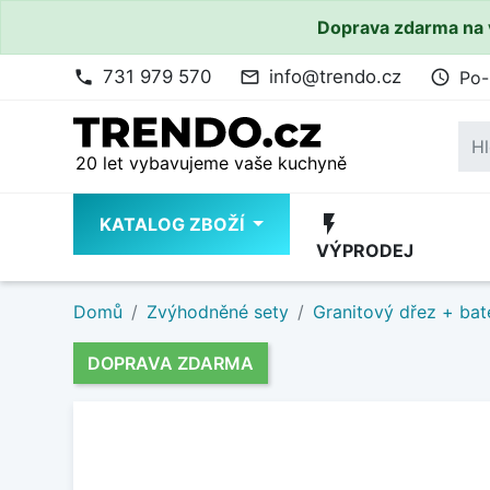
Doprava zdarma na 
731 979 570
info@trendo.cz
Po-
phone
mail_outline
access_time
20 let vybavujeme vaše kuchyně
flash_on
KATALOG ZBOŽÍ
VÝPRODEJ
Domů
Zvýhodněné sety
Granitový dřez + bat
DOPRAVA ZDARMA