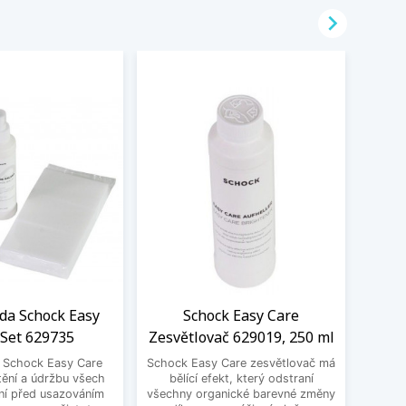

ada Schock Easy
Schock Easy Care
Filt
 Set 629735
Zesvětlovač 629019, 250 ml
S
a Schock Easy Care
Schock Easy Care zesvětlovač má
Filtr
tění a údržbu všech
bělící efekt, který odstraní
100,
ní před usazováním
všechny organické barevné změny
kartuš