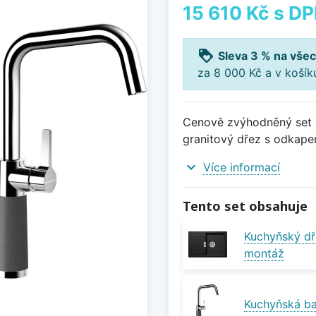
15 610 Kč
s D
loyalty
Sleva 3 % na všec
za 8 000 Kč a v koší
Cenově zvýhodněný set d
granitový dřez s odkape
expand_more
Více informací
Tento set obsahuje
Kuchyňský dř
montáž
Kuchyňská ba