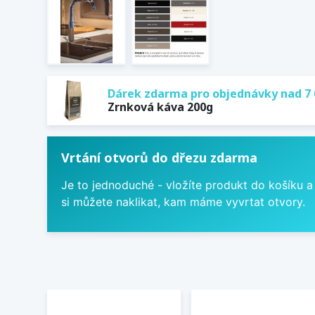
Dárek zdarma pro objednávky nad 7 
Zrnková káva 200g
Vrtání otvorů do dřezu zdarma
Je to jednoduché - vložíte produkt do košíku a
si můžete naklikat, kam máme vyvrtat otvory.