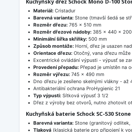
Kuchyňský dřez Schock Mono D-100 Sto
Materiál:
Cristadur
Barevná varianta:
Stone (tmavší šedá se stř
Rozměr dřezu:
765 x 510 mm
Rozměr dřezové nádoby:
385 x 440 x 20
Minimální šířka skříňky:
500 mm
Způsob montáže:
Horní, dřez je usazen na
Orientace dřezu:
Otočný, vana dřezu může 
Excentrické ovládání výpusti - výpusť se zav
Provedení přepadu:
Přepad je umístěn na 
Rozměr výřezu:
745 x 490 mm
Dno dřezu je zesíleno skelnými vlákny - až 4
Antibakteriální ochrana ProHygienic 21
Typ výpusti:
Sítková výpusť 3 1/2
Dřez z výroby bez otvorů, nutno zhotovit ot
Kuchyňská baterie Schock SC-530 Stone
Barevná varianta:
Stone (granitový odlitek,
Tlaková
(klasická baterie pro připojení k v