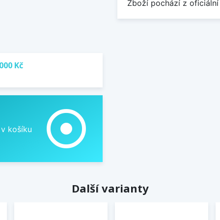
Zboží pochází z oficiální
000 Kč
adjust
 v košíku
Další varianty