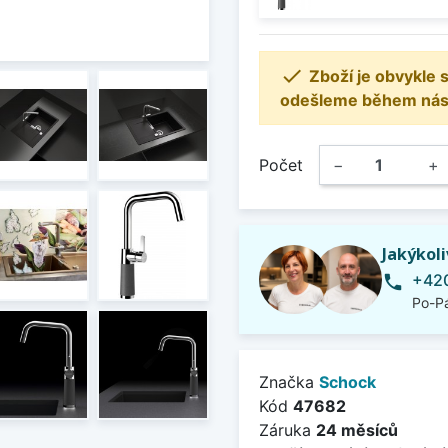

Zboží je obvykle
odešleme během násle
Počet
−
+
Jakýkol
+420
phone
Po-Pá
Značka
Schock
Kód
47682
Záruka
24 měsíců