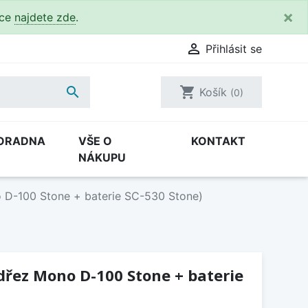
×
kce
najdete zde
.

Přihlásit se

shopping_cart
Košík
(0)
ORADNA
VŠE O
KONTAKT
NÁKUPU
 D-100 Stone + baterie SC-530 Stone)
(dřez Mono D-100 Stone + baterie