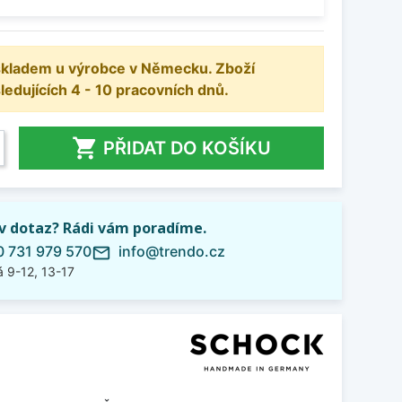
 skladem u výrobce v Německu. Zboží
dujících 4 - 10 pracovních dnů.

PŘIDAT DO KOŠÍKU
iv dotaz? Rádi vám poradíme.
 731 979 570
info@trendo.cz
mail_outline
 9-12, 13-17