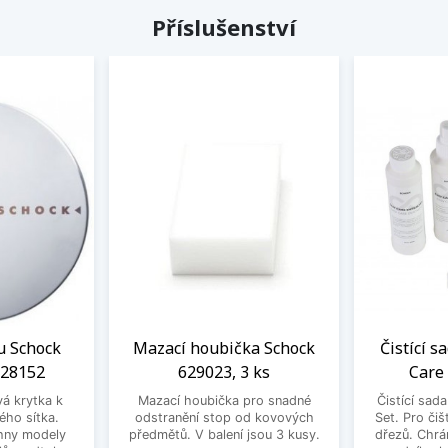
Příslušenství
u Schock
Mazací houbička Schock
Čistící s
628152
629023, 3 ks
Care
vá krytka k
Mazací houbička pro snadné
Čistící sad
ého sítka.
odstranění stop od kovových
Set. Pro čiš
hny modely
předmětů. V balení jsou 3 kusy.
dřezů. Chrá