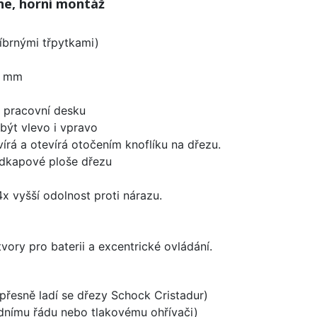
ne, horní montáž
íbrnými třpytkami)
0 mm
d pracovní desku
být vlevo i vpravo
írá a otevírá otočením knoflíku na dřezu.
odkapové ploše dřezu
x vyšší odolnost proti nárazu.
vory pro baterii a excentrické ovládání.
 přesně ladí se dřezy Schock Cristadur)
odnímu řádu nebo tlakovému ohřívači)