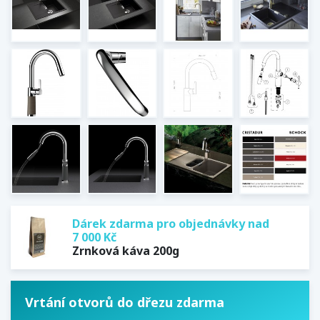
Dárek zdarma pro objednávky nad
7 000 Kč
Zrnková káva 200g
Vrtání otvorů do dřezu zdarma