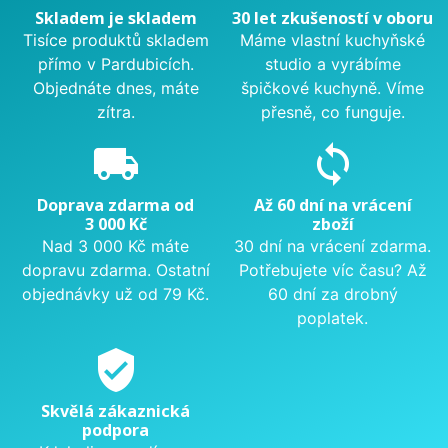
Skladem je skladem
30 let zkušeností v oboru
Tisíce produktů skladem
Máme vlastní kuchyňské
přímo v Pardubicích.
studio a vyrábíme
Objednáte dnes, máte
špičkové kuchyně. Víme
zítra.
přesně, co funguje.
local_shipping
sync
Doprava zdarma od
Až 60 dní na vrácení
3 000 Kč
zboží
Nad 3 000 Kč máte
30 dní na vrácení zdarma.
dopravu zdarma. Ostatní
Potřebujete víc času? Až
objednávky už od 79 Kč.
60 dní za drobný
poplatek.
verified_user
Skvělá zákaznická
podpora