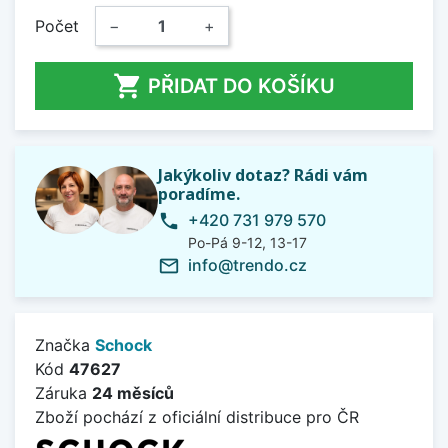
Počet
−
+

PŘIDAT DO KOŠÍKU
Jakýkoliv dotaz? Rádi vám
poradíme.
+420 731 979 570
phone
Po-Pá 9-12, 13-17
info@trendo.cz
mail_outline
Značka
Schock
Kód
47627
Záruka
24 měsíců
Zboží pochází z oficiální distribuce pro ČR