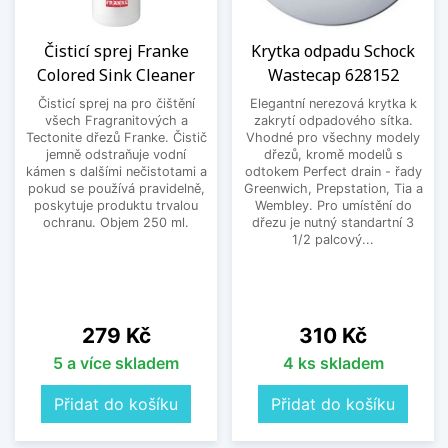
Čisticí sprej Franke
Krytka odpadu Schock
Colored Sink Cleaner
Wastecap 628152
Čisticí sprej na pro čištění
Elegantní nerezová krytka k
všech Fragranitových a
zakrytí odpadového sítka.
Tectonite dřezů Franke. Čistič
Vhodné pro všechny modely
jemně odstraňuje vodní
dřezů, kromě modelů s
kámen s dalšími nečistotami a
odtokem Perfect drain - řady
pokud se používá pravidelně,
Greenwich, Prepstation, Tia a
poskytuje produktu trvalou
Wembley. Pro umístění do
ochranu. Objem 250 ml.
dřezu je nutný standartní 3
1/2 palcový...
Cena
Cena
279 Kč
310 Kč
5 a více skladem
4 ks skladem
Přidat do košíku
Přidat do košíku