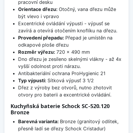
pracovní desku
Orientace dřezu:
Otočný, vana dřezu může
být vlevo i vpravo
Excentrické ovládání výpusti - výpusť se
zavírá a otevírá otočením knoflíku na dřezu.
Provedení přepadu:
Přepad je umístěn na
odkapové ploše dřezu
Rozměr výřezu:
720 x 490 mm
Dno dřezu je zesíleno skelnými vlákny - až 4x
vyšší odolnost proti nárazu.
Antibakteriální ochrana ProHygienic 21
Typ výpusti:
Sítková výpusť 3 1/2
Dřez z výroby bez otvorů, nutno zhotovit
otvory pro baterii a excentrické ovládání.
Kuchyňská baterie Schock SC-520.120
Bronze
Barevná varianta:
Bronze (granitový odlitek,
přesně ladí se dřezy Schock Cristadur)