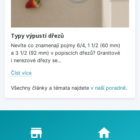
Typy výpustí dřezů
Nevíte co znamenají pojmy 6/4, 1 1/2 (60 mm)
a 3 1/2 (92 mm) v popiscích dřezů? Granitové
i nerezové dřezy se...
Číst více
Všechny články a témata najdete
v naší poradně
.
Proč nakupovat u nás?
store_mall_directory
home