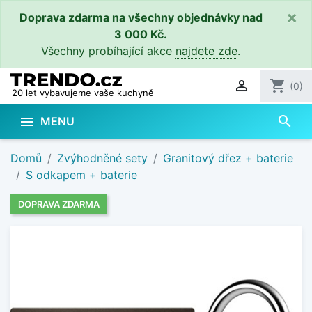
×
Doprava zdarma na všechny objednávky nad
3 000 Kč.
Všechny probíhající akce
najdete zde
.

shopping_cart
(0)
20 let vybavujeme vaše kuchyně
search

MENU
Domů
Zvýhodněné sety
Granitový dřez + baterie
S odkapem + baterie
DOPRAVA ZDARMA