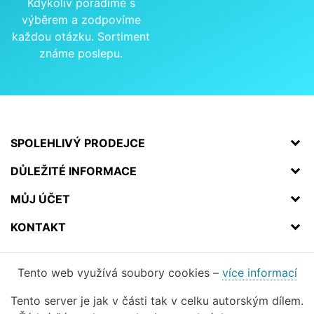
Kdykoliv poradíme s
výběrem a zodpovíme
každou otázku. Sortiment
známe poslepu.
SPOLEHLIVÝ PRODEJCE
DŮLEŽITÉ INFORMACE
MŮJ ÚČET
KONTAKT
Tento web využívá soubory cookies –
více informací
Tento server je jak v části tak v celku autorským dílem.