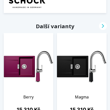

Další varianty
Berry
Magma
Cena
Cena
15 310 Kč
15 310 Kč