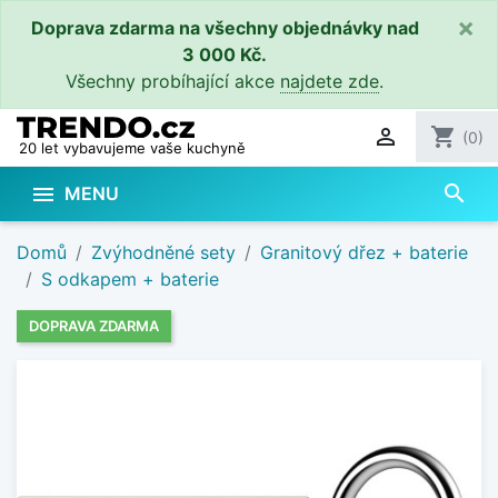
×
Doprava zdarma na všechny objednávky nad
3 000 Kč.
Všechny probíhající akce
najdete zde
.

shopping_cart
(0)
20 let vybavujeme vaše kuchyně
search

MENU
Domů
Zvýhodněné sety
Granitový dřez + baterie
S odkapem + baterie
DOPRAVA ZDARMA