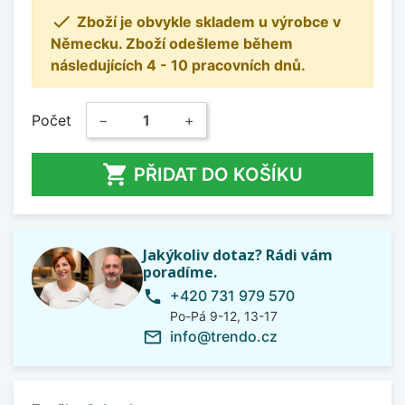

Zboží je obvykle skladem u výrobce v
Německu. Zboží odešleme během
následujících 4 - 10 pracovních dnů.
Počet
−
+

PŘIDAT DO KOŠÍKU
Jakýkoliv dotaz? Rádi vám
poradíme.
+420 731 979 570
phone
Po-Pá 9-12, 13-17
info@trendo.cz
mail_outline