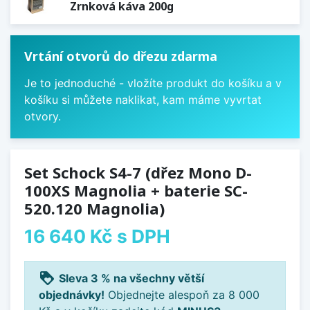
Zrnková káva 200g
Vrtání otvorů do dřezu zdarma
Je to jednoduché - vložíte produkt do košíku a v
košíku si můžete naklikat, kam máme vyvrtat
otvory.
Set Schock S4-7 (dřez Mono D-
100XS Magnolia + baterie SC-
520.120 Magnolia)
16 640 Kč
s DPH
loyalty
Sleva 3 % na všechny větší
objednávky!
Objednejte alespoň za 8 000