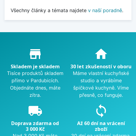
Všechny články a témata najdete
v naší poradně
.
Proč nakupovat u nás?
store_mall_directory
home
Skladem je skladem
30 let zkušeností v oboru
Tisíce produktů skladem
Máme vlastní kuchyňské
přímo v Pardubicích.
studio a vyrábíme
Objednáte dnes, máte
špičkové kuchyně. Víme
zítra.
přesně, co funguje.
local_shipping
sync
Doprava zdarma od
Až 60 dní na vrácení
3 000 Kč
zboží
Nad 3 000 Kč máte
30 dní na vrácení zdarma.