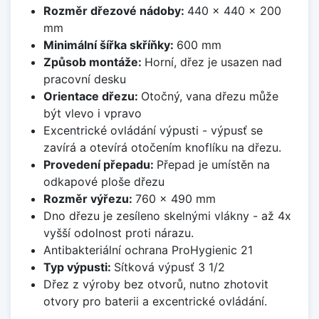
Rozměr dřezové nádoby:
440 x 440 x 200
mm
Minimální šířka skříňky:
600 mm
Způsob montáže:
Horní, dřez je usazen nad
pracovní desku
Orientace dřezu:
Otočný, vana dřezu může
být vlevo i vpravo
Excentrické ovládání výpusti - výpusť se
zavírá a otevírá otočením knoflíku na dřezu.
Provedení přepadu:
Přepad je umístěn na
odkapové ploše dřezu
Rozměr výřezu:
760 x 490 mm
Dno dřezu je zesíleno skelnými vlákny - až 4x
vyšší odolnost proti nárazu.
Antibakteriální ochrana ProHygienic 21
Typ výpusti:
Sítková výpusť 3 1/2
Dřez z výroby bez otvorů, nutno zhotovit
otvory pro baterii a excentrické ovládání.