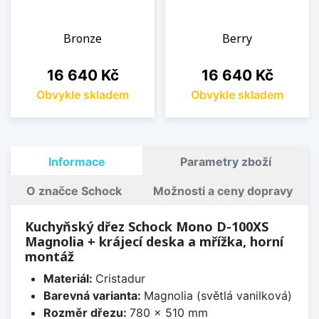
Bronze
Berry
Cena
Cena
16 640 Kč
16 640 Kč
Obvykle skladem
Obvykle skladem
Informace
Parametry zboží
O značce Schock
Možnosti a ceny dopravy
Kuchyňský dřez Schock Mono D-100XS
Magnolia + krájecí deska a mřížka, horní
montáž
Materiál:
Cristadur
Barevná varianta:
Magnolia (světlá vanilková)
Rozměr dřezu:
780 x 510 mm