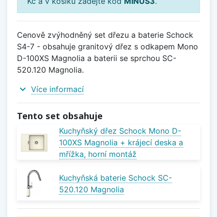
Kč a v košíku zadejte kód
MINUS3
.
Cenově zvýhodněný set dřezu a baterie Schock
S4-7 - obsahuje granitový dřez s odkapem Mono
D-100XS Magnolia a baterii se sprchou SC-
520.120 Magnolia.
expand_more
Více informací
Tento set obsahuje
Kuchyňský dřez Schock Mono D-
100XS Magnolia + krájecí deska a
mřížka, horní montáž
Kuchyňská baterie Schock SC-
520.120 Magnolia