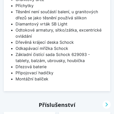
Příchytky
Těsnění není součástí balení, u granitových
dřezů se jako těsnění používá silikon
Diamantový vrták SB Light
Odtokové armatury, sítko/zátka, excentrické
ovládání
Dřevěná krájecí deska Schock
Odkapávací mřížka Schock
Základní čistící sada Schock 629093 -
tablety, balzám, ubrousky, houbička
Dřezová baterie
Připojovací hadičky
Montážní balíček

Příslušenství