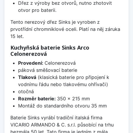
Dřez z výroby bez otvorů, nutno zhotovit
otvor pro baterii.
Tento nerezový dřez Sinks je vyroben z
prvotřídní chromniklové oceli. Platí na něj záruka
15 let.
Kuchyňská baterie Sinks Arco
Celonerezová
Provedení:
Celonerezová
páková směšovací baterie
Tlaková
(klasická baterie pro připojení k
vodnímu řádu nebo tlakovému ohřívači)
otočná
Rozměr baterie:
350 x 215 mm
Montáž do standardního otvoru 35 mm
Baterie Sinks vyrábí tradiční italská firma
VICARIO ARMANDO & C. s.r.l. působící na trhu
bezmála 50 let. Tato firma je jedním z mála