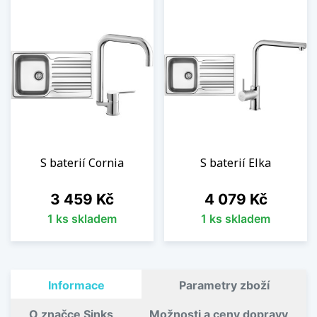
S baterií Cornia
S baterií Elka
Cena
Cena
3 459 Kč
4 079 Kč
1 ks skladem
1 ks skladem
Informace
Parametry zboží
O značce Sinks
Možnosti a ceny dopravy