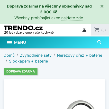
×
Doprava zdarma na všechny objednávky nad
3 000 Kč.
Všechny probíhající akce
najdete zde
.

shopping_cart
(0)
20 let vybavujeme vaše kuchyně
search

MENU
Domů
Zvýhodněné sety
Nerezový dřez + baterie
S odkapem + baterie
DOPRAVA ZDARMA