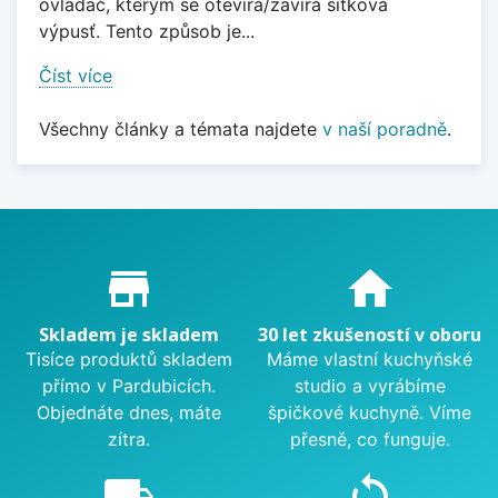
ovladač, kterým se otevírá/zavírá sítková
výpusť. Tento způsob je...
Číst více
Všechny články a témata najdete
v naší poradně
.
Proč nakupovat u nás?
store_mall_directory
home
Skladem je skladem
30 let zkušeností v oboru
Tisíce produktů skladem
Máme vlastní kuchyňské
přímo v Pardubicích.
studio a vyrábíme
Objednáte dnes, máte
špičkové kuchyně. Víme
zítra.
přesně, co funguje.
local_shipping
sync