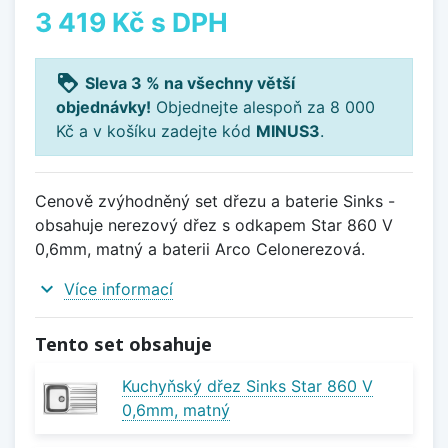
3 419 Kč
s DPH
loyalty
Sleva 3 % na všechny větší
objednávky!
Objednejte alespoň za 8 000
Kč a v košíku zadejte kód
MINUS3
.
Cenově zvýhodněný set dřezu a baterie Sinks -
obsahuje nerezový dřez s odkapem Star 860 V
0,6mm, matný a baterii Arco Celonerezová.
expand_more
Více informací
Tento set obsahuje
Kuchyňský dřez Sinks Star 860 V
0,6mm, matný