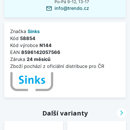
Po-Pá 9-12, 13-17
info@trendo.cz
mail_outline
Značka
Sinks
Kód
58854
Kód výrobce
N144
EAN
8596142057566
Záruka
24 měsíců
Zboží pochází z oficiální distribuce pro ČR

Další varianty