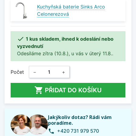
Kuchyňská baterie Sinks Arco
Celonerezová

1 kus skladem, ihned k odeslání nebo
vyzvednutí
Odesíláme zítra (10.8.), u vás v úterý 11.8..
Počet
−
+

PŘIDAT DO KOŠÍKU
Jakýkoliv dotaz? Rádi vám
poradíme.
+420 731 979 570
phone