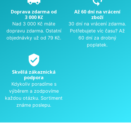
Doprava zdarma od
Až 60 dní na vrácení
3 000 Kč
zboží
Nad 3 000 Kč máte
30 dní na vrácení zdarma.
dopravu zdarma. Ostatní
Potřebujete víc času? Až
objednávky už od 79 Kč.
60 dní za drobný
poplatek.
verified_user
Skvělá zákaznická
podpora
Kdykoliv poradíme s
výběrem a zodpovíme
každou otázku. Sortiment
známe poslepu.