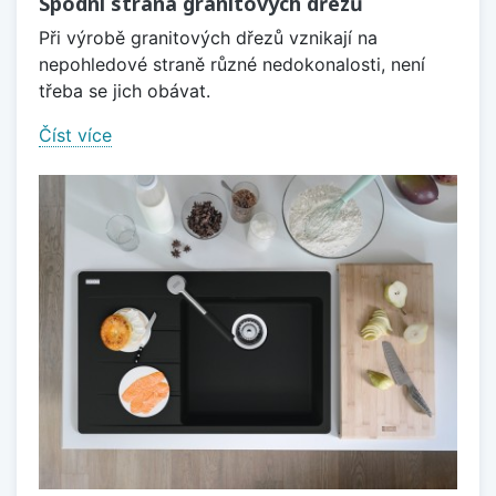
Spodní strana granitových dřezů
Při výrobě granitových dřezů vznikají na
nepohledové straně různé nedokonalosti, není
třeba se jich obávat.
Číst více