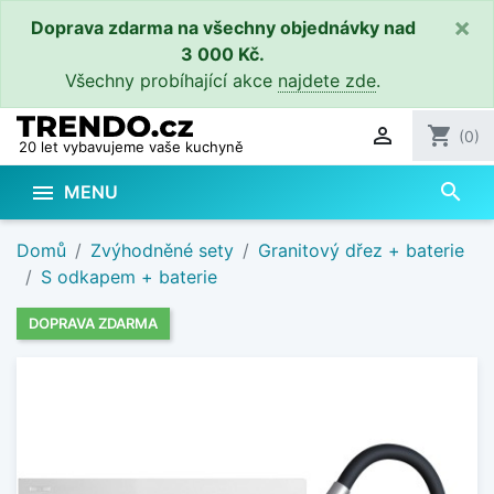
×
Doprava zdarma na všechny objednávky nad
3 000 Kč.
Všechny probíhající akce
najdete zde
.

shopping_cart
(0)
20 let vybavujeme vaše kuchyně
search

MENU
Domů
Zvýhodněné sety
Granitový dřez + baterie
S odkapem + baterie
DOPRAVA ZDARMA