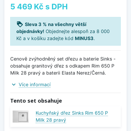
5 469 Kč
s DPH
loyalty
Sleva 3 % na všechny větší
objednávky!
Objednejte alespoň za 8 000
Kč a v košíku zadejte kód
MINUS3
.
Cenově zvýhodněný set dřezu a baterie Sinks -
obsahuje granitový dřez s odkapem Rim 650 P
Milk 28 pravý a baterii Elasta Nerez/Černá.
expand_more
Více informací
Tento set obsahuje
Kuchyňský dřez Sinks Rim 650 P
Milk 28 pravý