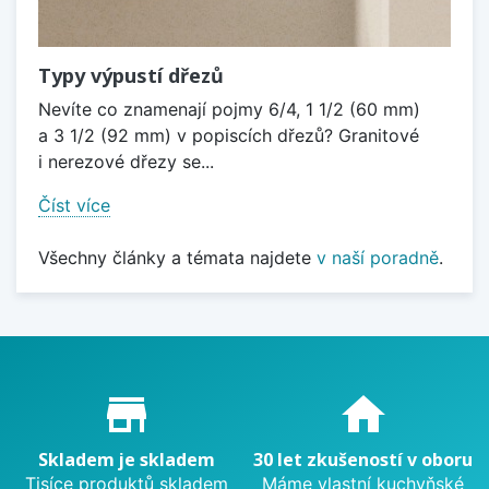
Typy výpustí dřezů
Nevíte co znamenají pojmy 6/4, 1 1/2 (60 mm)
a 3 1/2 (92 mm) v popiscích dřezů? Granitové
i nerezové dřezy se...
Číst více
Všechny články a témata najdete
v naší poradně
.
Proč nakupovat u nás?
store_mall_directory
home
Skladem je skladem
30 let zkušeností v oboru
Tisíce produktů skladem
Máme vlastní kuchyňské