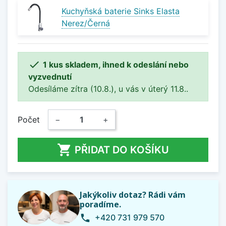
Kuchyňská baterie Sinks Elasta
Nerez/Černá

1 kus skladem, ihned k odeslání nebo
vyzvednutí
Odesíláme zítra (10.8.), u vás v úterý 11.8..
Počet
−
+

PŘIDAT DO KOŠÍKU
Jakýkoliv dotaz? Rádi vám
poradíme.
+420 731 979 570
phone