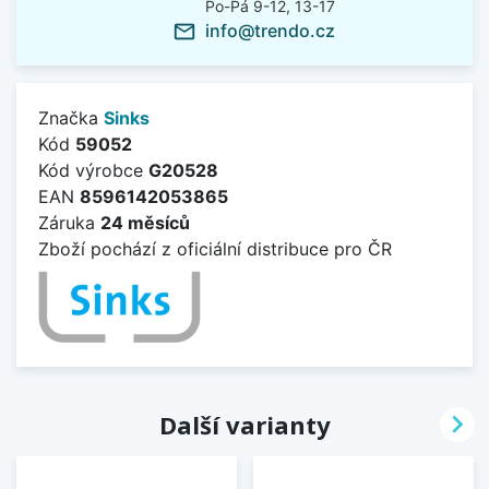
Po-Pá 9-12, 13-17
info@trendo.cz
mail_outline
Značka
Sinks
Kód
59052
Kód výrobce
G20528
EAN
8596142053865
Záruka
24 měsíců
Zboží pochází z oficiální distribuce pro ČR

Další varianty