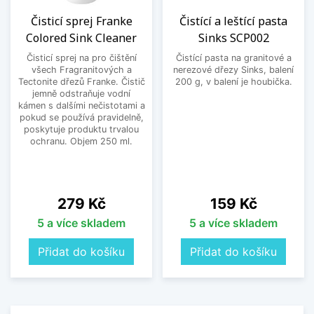
Čisticí sprej Franke
Čistící a leštící pasta
Colored Sink Cleaner
Sinks SCP002
Čisticí sprej na pro čištění
Čistící pasta na granitové a
všech Fragranitových a
nerezové dřezy Sinks, balení
Tectonite dřezů Franke. Čistič
200 g, v balení je houbička.
jemně odstraňuje vodní
kámen s dalšími nečistotami a
pokud se používá pravidelně,
poskytuje produktu trvalou
ochranu. Objem 250 ml.
Cena
Cena
279 Kč
159 Kč
5 a více skladem
5 a více skladem
Přidat do košíku
Přidat do košíku