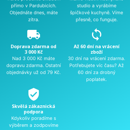
přímo v Pardubicích.
studio a vyrábíme
Objednáte dnes, máte
špičkové kuchyně. Víme
zítra.
přesně, co funguje.
local_shipping
sync
Doprava zdarma od
Až 60 dní na vrácení
3 000 Kč
zboží
Nad 3 000 Kč máte
30 dní na vrácení zdarma.
dopravu zdarma. Ostatní
Potřebujete víc času? Až
objednávky už od 79 Kč.
60 dní za drobný
poplatek.
verified_user
Skvělá zákaznická
podpora
Kdykoliv poradíme s
výběrem a zodpovíme