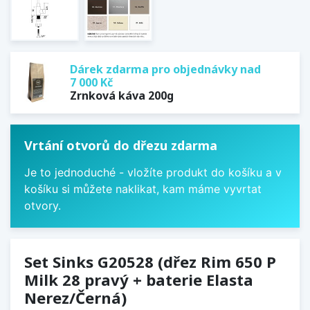
Dárek zdarma pro objednávky nad
7 000 Kč
Zrnková káva 200g
Vrtání otvorů do dřezu zdarma
Je to jednoduché - vložíte produkt do košíku a v
košíku si můžete naklikat, kam máme vyvrtat
otvory.
Set Sinks G20528 (dřez Rim 650 P
Milk 28 pravý + baterie Elasta
Nerez/Černá)