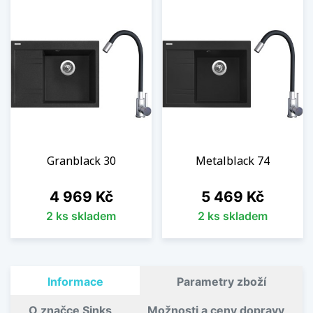
Granblack 30
Metalblack 74
Cena
Cena
4 969 Kč
5 469 Kč
2 ks skladem
2 ks skladem
Informace
Parametry zboží
O značce Sinks
Možnosti a ceny dopravy