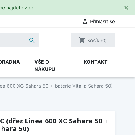
×
kce
najdete zde
.

Přihlásit se

shopping_cart
Košík
(0)
ORADNA
VŠE O
KONTAKT
NÁKUPU
ea 600 XC Sahara 50 + baterie Vitalia Sahara 50)
C (dřez Linea 600 XC Sahara 50 +
ahara 50)