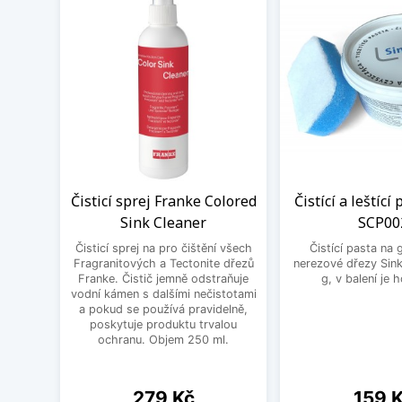
Čisticí sprej Franke Colored
Čistící a leštící
Sink Cleaner
SCP00
Čisticí sprej na pro čištění všech
Čistící pasta na 
Fragranitových a Tectonite dřezů
nerezové dřezy Sink
Franke. Čistič jemně odstraňuje
g, v balení je 
vodní kámen s dalšími nečistotami
a pokud se používá pravidelně,
poskytuje produktu trvalou
ochranu. Objem 250 ml.
Cena
Cena
279 Kč
159 