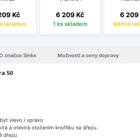
na
Cena
Cena
209 Kč
6 209 Kč
6 209
ě skladem
1 ks skladem
Běžně sk
O značce Sinks
Možnosti a ceny dopravy
ra 50
být vlevo i vpravo
írá a otevírá otočením knoflíku na dřezu.
ě dřezu