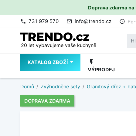
Doprava zdarma na 
731 979 570
info@trendo.cz
Po-
phone
mail_outline
access_time
20 let vybavujeme vaše kuchyně
flash_on
KATALOG ZBOŽÍ
VÝPRODEJ
Domů
Zvýhodněné sety
Granitový dřez + bat
DOPRAVA ZDARMA