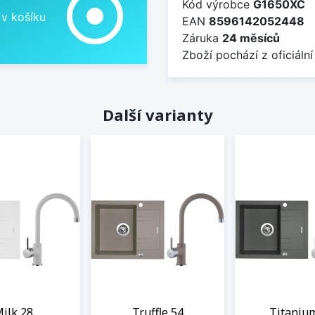
adjust
Kód výrobce
G1650XC
 v košíku
EAN
8596142052448
Záruka
24 měsíců
Zboží pochází z oficiální
Další varianty
ilk 28
Truffle 54
Titaniu