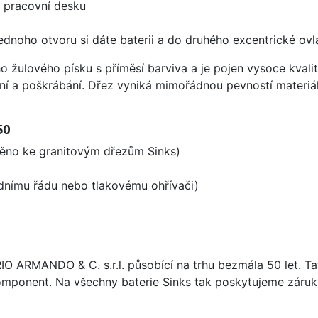
d pracovní desku
ednoho otvoru si dáte baterii a do druhého excentrické ovl
ho žulového písku s příměsí barviva a je pojen vysoce kva
ení a poškrábání. Dřez vyniká mimořádnou pevností materiá
50
děno ke granitovým dřezům Sinks)
odnímu řádu nebo tlakovému ohřívači)
ARIO ARMANDO & C. s.r.l. působící na trhu bezmála 50 let. T
omponent. Na všechny baterie Sinks tak poskytujeme záruku 