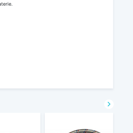
terie.
