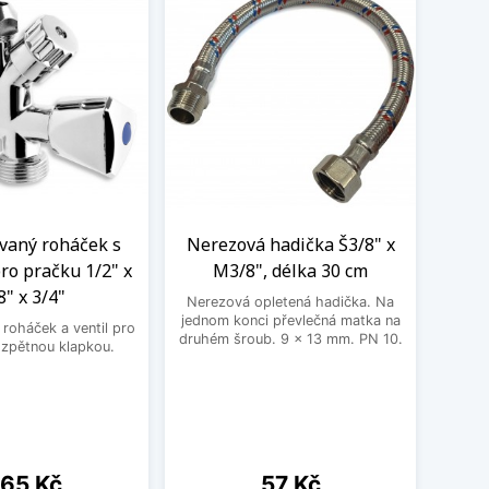
aný roháček s
Nerezová hadička Š3/8" x
BE
ro pračku 1/2" x
M3/8", délka 30 cm
3
8" x 3/4"
Nerezová opletená hadička. Na
BEK
jednom konci převlečná matka na
roháček a ventil pro
druhém šroub. 9 x 13 mm. PN 10.
 zpětnou klapkou.
ena
Cena
65 Kč
57 Kč