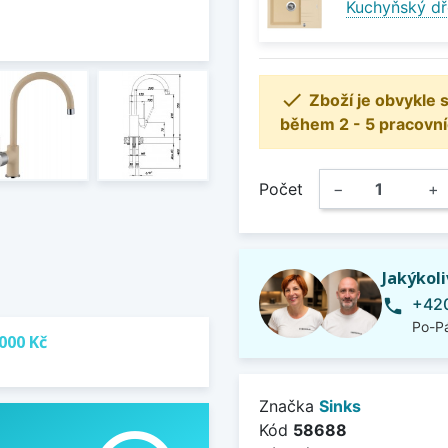
Kuchyňský dř

Zboží je obvykle
během 2 - 5 pracovní
Počet
−
+
Jakýkol
+420
phone
Po-Pá
000 Kč
Značka
Sinks
Kód
58688