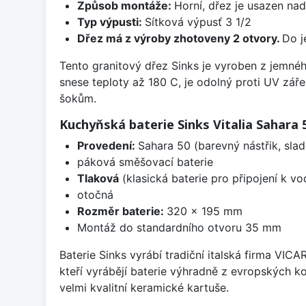
Způsob montáže:
Horní, dřez je usazen na
Typ výpusti:
Sítková výpusť 3 1/2
Dřez má z výroby zhotoveny 2 otvory.
Do j
Tento granitový dřez Sinks je vyroben z jemné
snese teploty až 180 C, je odolný proti UV zář
šokům.
Kuchyňská baterie Sinks Vitalia Sahara 
Provedení:
Sahara 50 (barevný nástřik, sla
páková směšovací baterie
Tlaková
(klasická baterie pro připojení k v
otočná
Rozměr baterie:
320 x 195 mm
Montáž do standardního otvoru 35 mm
Baterie Sinks vyrábí tradiční italská firma VIC
kteří vyrábějí baterie výhradně z evropských k
velmi kvalitní keramické kartuše.