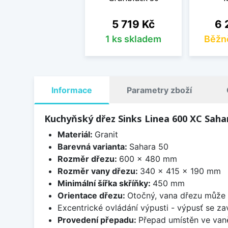
Cena
Ce
5 719 Kč
6 
1 ks skladem
Běžn
Informace
Parametry zboží
Kuchyňský dřez Sinks Linea 600 XC Saha
Materiál:
Granit
Barevná varianta:
Sahara 50
Rozměr dřezu:
600 x 480 mm
Rozměr vany dřezu:
340 x 415 x 190 mm
Minimální šířka skříňky:
450 mm
Orientace dřezu:
Otočný, vana dřezu může 
Excentrické ovládání výpusti - výpusť se zav
Provedení přepadu:
Přepad umístěn ve van