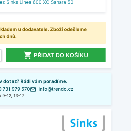
ez Sinks Linea 600 XC Sahara 50
 skladem u dodavatele. Zboží odešleme
ch dnů.

PŘIDAT DO KOŠÍKU
iv dotaz? Rádi vám poradíme.
 731 979 570
info@trendo.cz
mail_outline
 9-12, 13-17