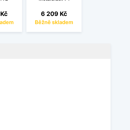
Cena
 Kč
6 209 Kč
ladem
Běžně skladem