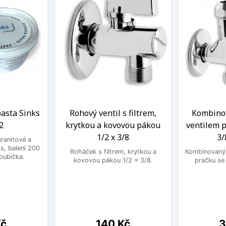
 pasta Sinks
Rohový ventil s filtrem,
Kombinov
2
krytkou a kovovou pákou
ventilem p
1/2 x 3/8
3/
granitové a
s, balení 200
Roháček s filtrem, krytkou a
Kombinovaný 
houbička.
kovovou pákou 1/2 x 3/8.
pračku se
Cena
C
Kč
140 Kč
3