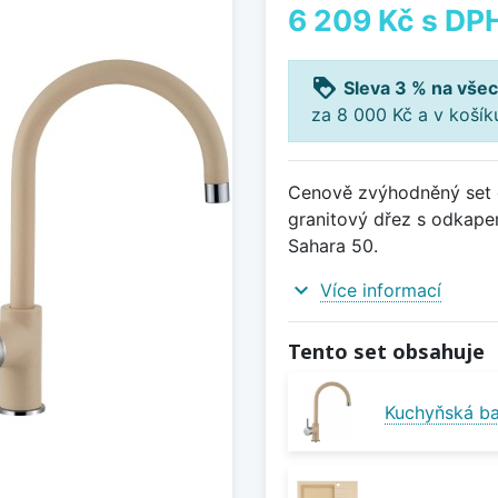
6 209 Kč
s DP
loyalty
Sleva 3 % na všec
za 8 000 Kč a v koší
Cenově zvýhodněný set d
granitový dřez s odkapem
Sahara 50.
expand_more
Více informací
Tento set obsahuje
Kuchyňská bat