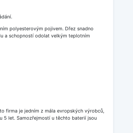
ádání.
litním polyesterovým pojivem. Dřez snadno
lu a schopností odolat velkým teplotním
ato firma je jedním z mála evropských výrobců,
5 let. Samozřejmostí u těchto baterií jsou