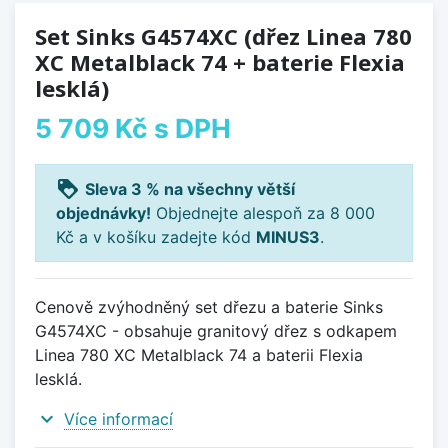
Set Sinks G4574XC (dřez Linea 780
XC Metalblack 74 + baterie Flexia
lesklá)
5 709 Kč
s DPH
loyalty
Sleva 3 % na všechny větší
objednávky!
Objednejte alespoň za 8 000
Kč a v košíku zadejte kód
MINUS3
.
Cenově zvýhodněný set dřezu a baterie Sinks
G4574XC - obsahuje granitový dřez s odkapem
Linea 780 XC Metalblack 74 a baterii Flexia
lesklá.
expand_more
Více informací