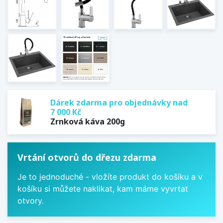
Dárek zdarma pro objednávky nad
7 000 Kč
Zrnková káva 200g
Vrtání otvorů do dřezu zdarma
Je to jednoduché - vložíte produkt do košíku a v
košíku si můžete naklikat, kam máme vyvrtat
otvory.