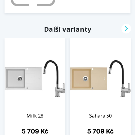

Další varianty
Milk 28
Sahara 50
Cena
Cena
5 709 Kč
5 709 Kč