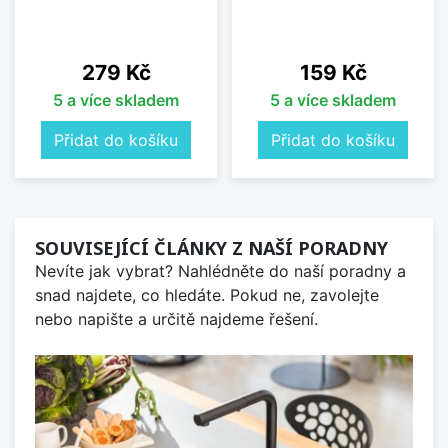
Cena
Cena
279 Kč
159 Kč
5 a více skladem
5 a více skladem
Přidat do košíku
Přidat do košíku
SOUVISEJÍCÍ ČLÁNKY Z NAŠÍ PORADNY
Nevíte jak vybrat? Nahlédněte do naší poradny a
snad najdete, co hledáte. Pokud ne, zavolejte
nebo napište a určitě najdeme řešení.