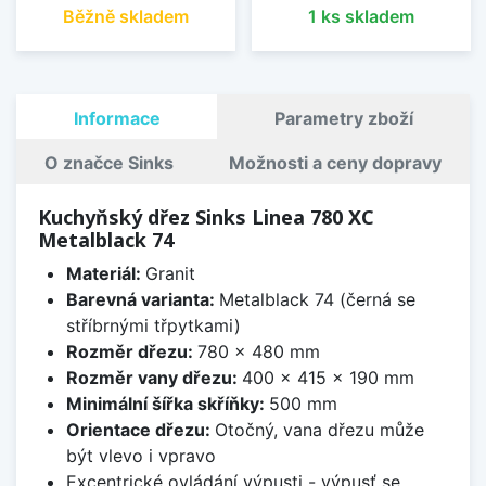
Běžně skladem
1 ks skladem
Informace
Parametry zboží
O značce Sinks
Možnosti a ceny dopravy
Kuchyňský dřez Sinks Linea 780 XC
Metalblack 74
Materiál:
Granit
Barevná varianta:
Metalblack 74 (černá se
stříbrnými třpytkami)
Rozměr dřezu:
780 x 480 mm
Rozměr vany dřezu:
400 x 415 x 190 mm
Minimální šířka skříňky:
500 mm
Orientace dřezu:
Otočný, vana dřezu může
být vlevo i vpravo
Excentrické ovládání výpusti - výpusť se