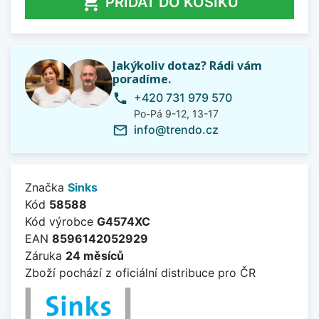

PŘIDAT DO KOŠÍKU
Jakýkoliv dotaz? Rádi vám
poradíme.
+420 731 979 570
phone
Po-Pá 9-12, 13-17
info@trendo.cz
mail_outline
Značka
Sinks
Kód
58588
Kód výrobce
G4574XC
EAN
8596142052929
Záruka
24 měsíců
Zboží pochází z oficiální distribuce pro ČR