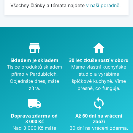
Všechny články a témata najdete
v naší poradně
.
Proč nakupovat u nás?
store_mall_directory
home
Skladem je skladem
30 let zkušeností v oboru
Tisíce produktů skladem
Máme vlastní kuchyňské
přímo v Pardubicích.
studio a vyrábíme
Objednáte dnes, máte
špičkové kuchyně. Víme
zítra.
přesně, co funguje.
local_shipping
sync
Doprava zdarma od
Až 60 dní na vrácení
3 000 Kč
zboží
Nad 3 000 Kč máte
30 dní na vrácení zdarma.