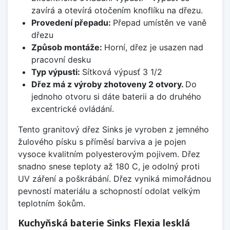
zavírá a otevírá otočením knoflíku na dřezu.
Provedení přepadu:
Přepad umístěn ve vaně
dřezu
Způsob montáže:
Horní, dřez je usazen nad
pracovní desku
Typ výpusti:
Sítková výpusť 3 1/2
Dřez má z výroby zhotoveny 2 otvory.
Do
jednoho otvoru si dáte baterii a do druhého
excentrické ovládání.
Tento granitový dřez Sinks je vyroben z jemného
žulového písku s příměsí barviva a je pojen
vysoce kvalitním polyesterovým pojivem. Dřez
snadno snese teploty až 180 C, je odolný proti
UV záření a poškrábání. Dřez vyniká mimořádnou
pevností materiálu a schopností odolat velkým
teplotním šokům.
Kuchyňská baterie Sinks Flexia lesklá