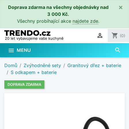
×
Doprava zdarma na všechny objednávky nad
3 000 Kč.
Všechny probíhající akce
najdete zde
.

shopping_cart
(0)
20 let vybavujeme vaše kuchyně
search

MENU
Domů
Zvýhodněné sety
Granitový dřez + baterie
S odkapem + baterie
DOPRAVA ZDARMA