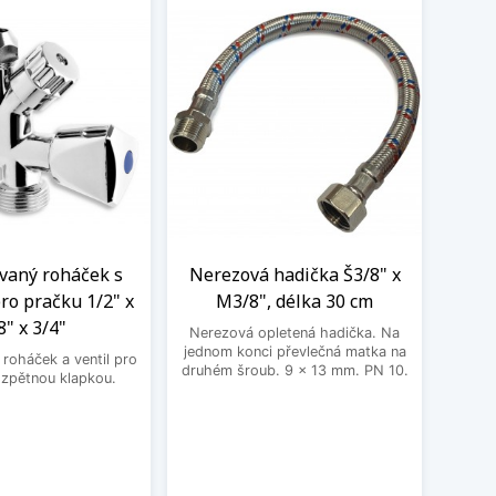
aný roháček s
Nerezová hadička Š3/8" x
BE
ro pračku 1/2" x
M3/8", délka 30 cm
3
8" x 3/4"
Nerezová opletená hadička. Na
BEK
jednom konci převlečná matka na
roháček a ventil pro
druhém šroub. 9 x 13 mm. PN 10.
 zpětnou klapkou.