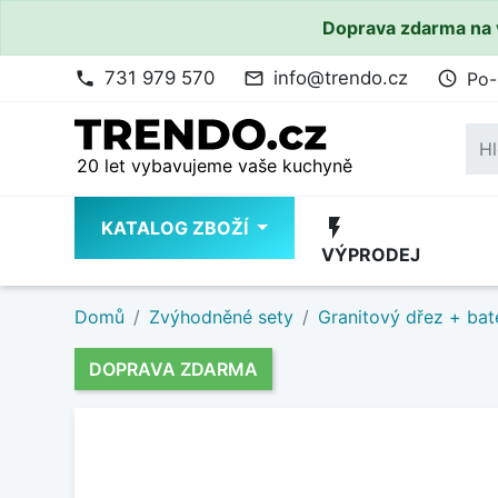
Doprava zdarma na 
731 979 570
info@trendo.cz
Po-
phone
mail_outline
access_time
20 let vybavujeme vaše kuchyně
flash_on
KATALOG ZBOŽÍ
VÝPRODEJ
Domů
Zvýhodněné sety
Granitový dřez + bat
DOPRAVA ZDARMA