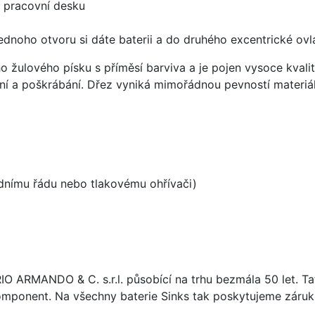
d pracovní desku
ednoho otvoru si dáte baterii a do druhého excentrické ovl
ho žulového písku s příměsí barviva a je pojen vysoce kva
ení a poškrábání. Dřez vyniká mimořádnou pevností materiá
odnímu řádu nebo tlakovému ohřívači)
ARIO ARMANDO & C. s.r.l. působící na trhu bezmála 50 let. T
omponent. Na všechny baterie Sinks tak poskytujeme záruku 