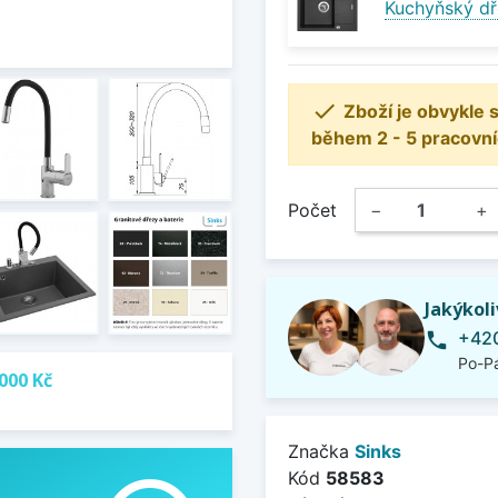
Kuchyňský dř

Zboží je obvykle
během 2 - 5 pracovní
Počet
−
+
Jakýkol
+420
phone
Po-Pá
000 Kč
Značka
Sinks
Kód
58583