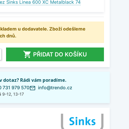
ez Sinks Linea 600 XC Metalblack 74
 skladem u dodavatele. Zboží odešleme
ch dnů.

PŘIDAT DO KOŠÍKU
iv dotaz? Rádi vám poradíme.
 731 979 570
info@trendo.cz
mail_outline
 9-12, 13-17