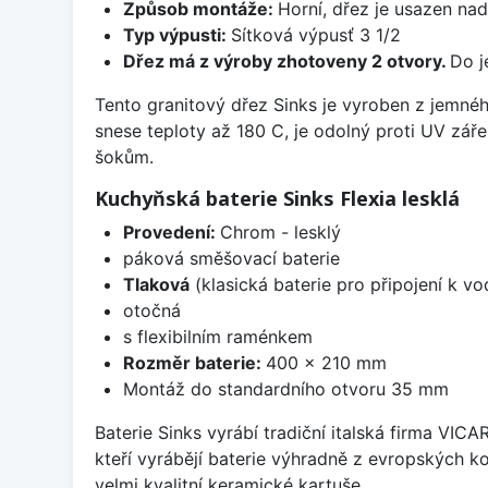
Způsob montáže:
Horní, dřez je usazen na
Typ výpusti:
Sítková výpusť 3 1/2
Dřez má z výroby zhotoveny 2 otvory.
Do j
Tento granitový dřez Sinks je vyroben z jemné
snese teploty až 180 C, je odolný proti UV zář
šokům.
Kuchyňská baterie Sinks Flexia lesklá
Provedení:
Chrom - lesklý
páková směšovací baterie
Tlaková
(klasická baterie pro připojení k v
otočná
s flexibilním raménkem
Rozměr baterie:
400 x 210 mm
Montáž do standardního otvoru 35 mm
Baterie Sinks vyrábí tradiční italská firma VIC
kteří vyrábějí baterie výhradně z evropských k
velmi kvalitní keramické kartuše.