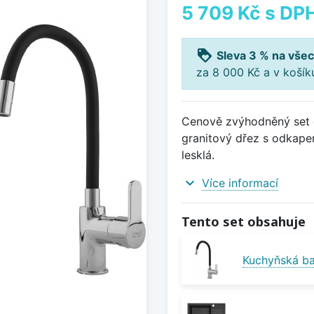
5 709 Kč
s DP
loyalty
Sleva 3 % na všec
za 8 000 Kč a v koší
Cenově zvýhodněný set d
granitový dřez s odkapem
lesklá.
expand_more
Více informací
Tento set obsahuje
Kuchyňská bat