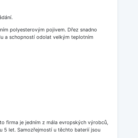
ádání.
litním polyesterovým pojivem. Dřez snadno
lu a schopností odolat velkým teplotním
ato firma je jedním z mála evropských výrobců,
5 let. Samozřejmostí u těchto baterií jsou