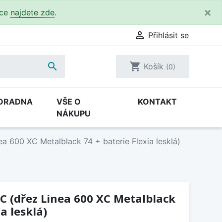
×
kce
najdete zde
.

Přihlásit se

shopping_cart
Košík
(0)
ORADNA
VŠE O
KONTAKT
NÁKUPU
a 600 XC Metalblack 74 + baterie Flexia lesklá)
C (dřez Linea 600 XC Metalblack
ia lesklá)