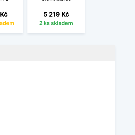
Cena
 Kč
5 219 Kč
ladem
2 ks skladem