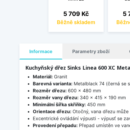
Cena
Ce
5 709 Kč
5 
Běžně skladem
Běžn
Informace
Parametry zboží
Kuchyňský dřez Sinks Linea 600 XC Meta
Materiál:
Granit
Barevná varianta:
Metalblack 74 (černá se s
Rozměr dřezu:
600 x 480 mm
Rozměr vany dřezu:
340 x 415 x 190 mm
Minimální šířka skříňky:
450 mm
Orientace dřezu:
Otočný, vana dřezu může 
Excentrické ovládání výpusti - výpusť se zav
Provedení přepadu:
Přepad umístěn ve van