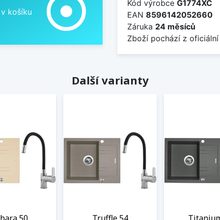
adjust
Kód výrobce
G1774XC
 v košíku
EAN
8596142052660
Záruka
24 měsíců
Zboží pochází z oficiální
Další varianty
hara 50
Truffle 54
Titaniu