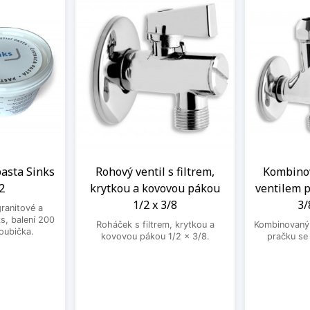
 pasta Sinks
Rohový ventil s filtrem,
Kombinov
2
krytkou a kovovou pákou
ventilem p
1/2 x 3/8
3/
granitové a
s, balení 200
Roháček s filtrem, krytkou a
Kombinovaný 
houbička.
kovovou pákou 1/2 x 3/8.
pračku se