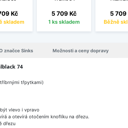
na
Cena
Cena
709 Kč
5 709 Kč
5 709
ě skladem
1 ks skladem
Běžně sk
O značce Sinks
Možnosti a ceny dopravy
lblack 74
tříbrnými třpytkami)
být vlevo i vpravo
írá a otevírá otočením knoflíku na dřezu.
ě dřezu