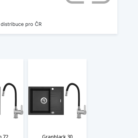
 distribuce pro ČR
m 72
Granblack 30