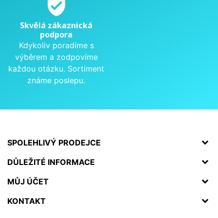
verified_user
Skvělá zákaznická
podpora
Kdykoliv poradíme s
výběrem a zodpovíme
každou otázku. Sortiment
známe poslepu.
SPOLEHLIVÝ PRODEJCE
DŮLEŽITÉ INFORMACE
MŮJ ÚČET
KONTAKT