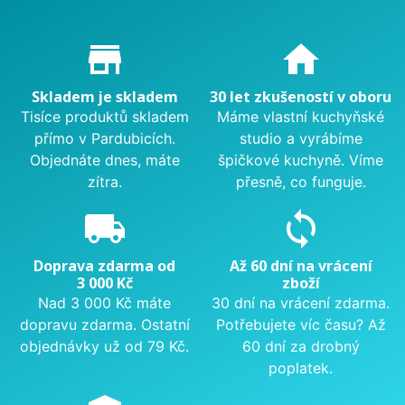
Proč nakupovat u nás?
store_mall_directory
home
Skladem je skladem
30 let zkušeností v oboru
Tisíce produktů skladem
Máme vlastní kuchyňské
přímo v Pardubicích.
studio a vyrábíme
Objednáte dnes, máte
špičkové kuchyně. Víme
zítra.
přesně, co funguje.
local_shipping
sync
Doprava zdarma od
Až 60 dní na vrácení
3 000 Kč
zboží
Nad 3 000 Kč máte
30 dní na vrácení zdarma.
dopravu zdarma. Ostatní
Potřebujete víc času? Až
objednávky už od 79 Kč.
60 dní za drobný
poplatek.