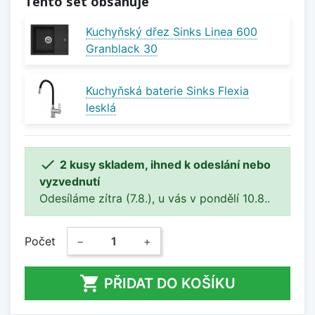
Tento set obsahuje
Kuchyňský dřez Sinks Linea 600
Granblack 30
Kuchyňská baterie Sinks Flexia
lesklá

2 kusy skladem, ihned k odeslání nebo
vyzvednutí
Odesíláme zítra (7.8.), u vás v pondělí 10.8..
Počet
−
+

PŘIDAT DO KOŠÍKU