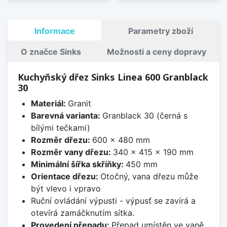
Informace
Parametry zboží
O značce Sinks
Možnosti a ceny dopravy
Kuchyňský dřez Sinks Linea 600 Granblack
30
Materiál:
Granit
Barevná varianta:
Granblack 30 (černá s
bílými tečkami)
Rozměr dřezu:
600 x 480 mm
Rozměr vany dřezu:
340 x 415 x 190 mm
Minimální šířka skříňky:
450 mm
Orientace dřezu:
Otočný, vana dřezu může
být vlevo i vpravo
Ruční ovládání výpusti - výpusť se zavírá a
otevírá zamáčknutím sítka.
Provedení přepadu:
Přepad umístěn ve vaně