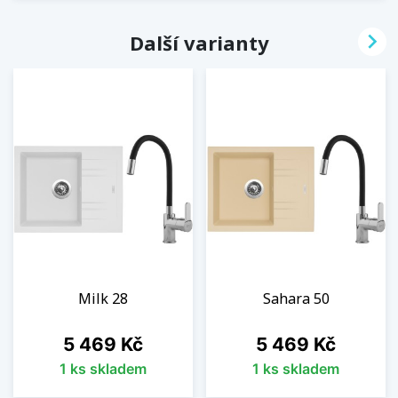

Další varianty
Milk 28
Sahara 50
Cena
Cena
5 469 Kč
5 469 Kč
1 ks skladem
1 ks skladem