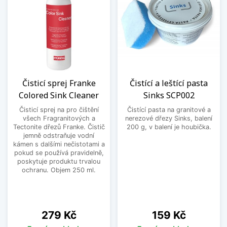
Čisticí sprej Franke
Čistící a leštící pasta
Colored Sink Cleaner
Sinks SCP002
Čisticí sprej na pro čištění
Čistící pasta na granitové a
všech Fragranitových a
nerezové dřezy Sinks, balení
Tectonite dřezů Franke. Čistič
200 g, v balení je houbička.
jemně odstraňuje vodní
kámen s dalšími nečistotami a
pokud se používá pravidelně,
poskytuje produktu trvalou
ochranu. Objem 250 ml.
Cena
Cena
279 Kč
159 Kč