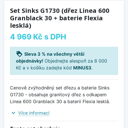
Set Sinks G1730 (dřez Linea 600
Granblack 30 + baterie Flexia
lesklá)
4 969 Kč
s DPH
loyalty
Sleva 3 % na všechny větší
objednávky!
Objednejte alespoň za 8 000
Kč a v košíku zadejte kód
MINUS3
.
Cenově zvýhodněný set dřezu a baterie Sinks
G1730 - obsahuje granitový dřez s odkapem
Linea 600 Granblack 30 a baterii Flexia lesklá.
expand_more
Více informací