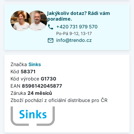
Jakýkoliv dotaz? Rádi vám
poradíme.
+420 731 979 570
phone
Po-Pá 9-12, 13-17
info@trendo.cz
mail_outline
Značka
Sinks
Kód
58371
Kód výrobce
G1730
EAN
8596142045877
Záruka
24 měsíců
Zboží pochází z oficiální distribuce pro ČR