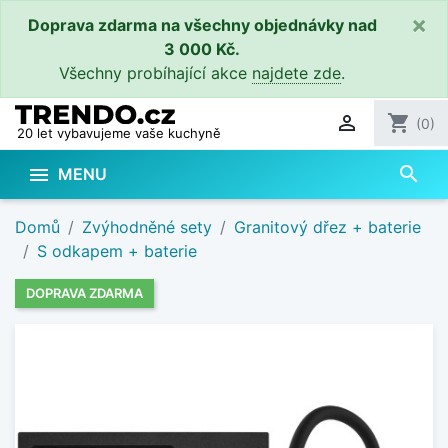
×
Doprava zdarma na všechny objednávky nad
3 000 Kč.
Všechny probíhající akce
najdete zde
.

shopping_cart
(0)
20 let vybavujeme vaše kuchyně
search

MENU
Domů
Zvýhodněné sety
Granitový dřez + baterie
S odkapem + baterie
DOPRAVA ZDARMA