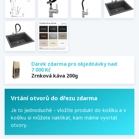
Dárek zdarma pro objednávky nad
7 000 Kč
Zrnková káva 200g
Vrtání otvorů do dřezu zdarma
Je to jednoduché - vložíte produkt do košíku a v
košíku si můžete naklikat, kam máme vyvrtat
otvory.