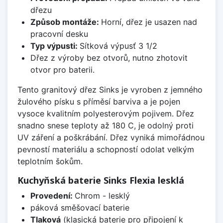
dřezu
Způsob montáže:
Horní, dřez je usazen nad
pracovní desku
Typ výpusti:
Sítková výpusť 3 1/2
Dřez z výroby bez otvorů, nutno zhotovit
otvor pro baterii.
Tento granitový dřez Sinks je vyroben z jemného
žulového písku s příměsí barviva a je pojen
vysoce kvalitním polyesterovým pojivem. Dřez
snadno snese teploty až 180 C, je odolný proti
UV záření a poškrábání. Dřez vyniká mimořádnou
pevností materiálu a schopností odolat velkým
teplotním šokům.
Kuchyňská baterie Sinks Flexia lesklá
Provedení:
Chrom - lesklý
páková směšovací baterie
Tlaková
(klasická baterie pro připojení k