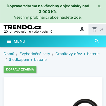
×
Doprava zdarma na všechny objednávky nad
3 000 Kč.
Všechny probíhající akce
najdete zde
.

shopping_cart
(0)
20 let vybavujeme vaše kuchyně
search

MENU
Domů
Zvýhodněné sety
Granitový dřez + baterie
S odkapem + baterie
DOPRAVA ZDARMA