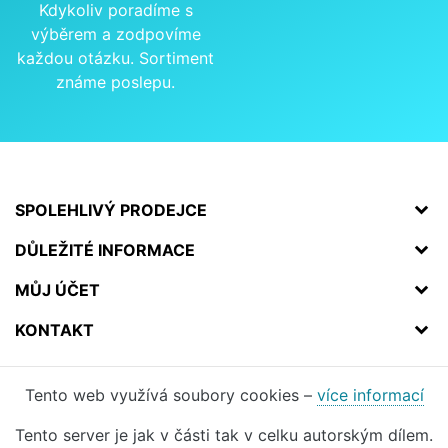
Kdykoliv poradíme s
výběrem a zodpovíme
každou otázku. Sortiment
známe poslepu.
SPOLEHLIVÝ PRODEJCE
DŮLEŽITÉ INFORMACE
MŮJ ÚČET
KONTAKT
Tento web využívá soubory cookies –
více informací
Tento server je jak v části tak v celku autorským dílem.