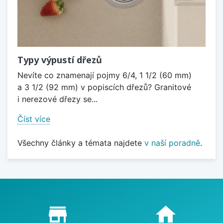
Typy výpustí dřezů
Nevíte co znamenají pojmy 6/4, 1 1/2 (60 mm)
a 3 1/2 (92 mm) v popiscích dřezů? Granitové
i nerezové dřezy se...
Číst více
Všechny články a témata najdete
v naší poradně
.
Proč nakupovat u nás?
store_mall_directory
home