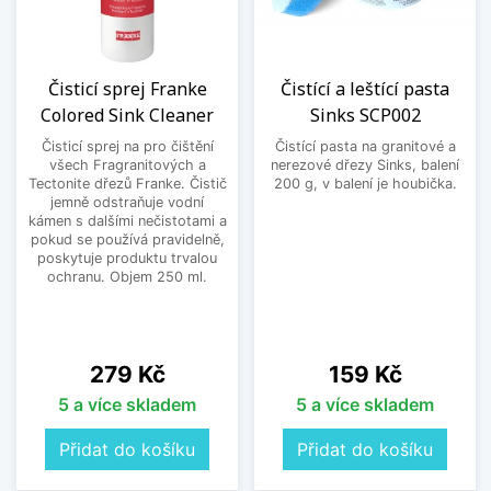
Čisticí sprej Franke
Čistící a leštící pasta
Colored Sink Cleaner
Sinks SCP002
Čisticí sprej na pro čištění
Čistící pasta na granitové a
všech Fragranitových a
nerezové dřezy Sinks, balení
Tectonite dřezů Franke. Čistič
200 g, v balení je houbička.
jemně odstraňuje vodní
kámen s dalšími nečistotami a
pokud se používá pravidelně,
poskytuje produktu trvalou
ochranu. Objem 250 ml.
Cena
Cena
279 Kč
159 Kč
5 a více skladem
5 a více skladem
Přidat do košíku
Přidat do košíku