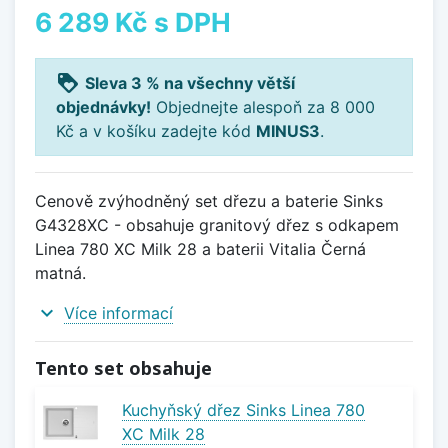
6 289 Kč
s DPH
loyalty
Sleva 3 % na všechny větší
objednávky!
Objednejte alespoň za 8 000
Kč a v košíku zadejte kód
MINUS3
.
Cenově zvýhodněný set dřezu a baterie Sinks
G4328XC - obsahuje granitový dřez s odkapem
Linea 780 XC Milk 28 a baterii Vitalia Černá
matná.
expand_more
Více informací
Tento set obsahuje
Kuchyňský dřez Sinks Linea 780
XC Milk 28