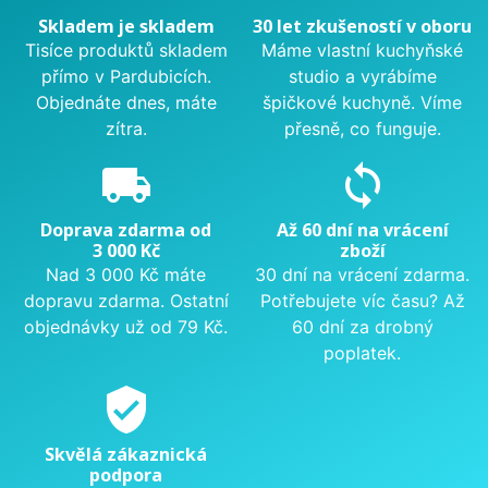
Skladem je skladem
30 let zkušeností v oboru
Tisíce produktů skladem
Máme vlastní kuchyňské
přímo v Pardubicích.
studio a vyrábíme
Objednáte dnes, máte
špičkové kuchyně. Víme
zítra.
přesně, co funguje.
local_shipping
sync
Doprava zdarma od
Až 60 dní na vrácení
3 000 Kč
zboží
Nad 3 000 Kč máte
30 dní na vrácení zdarma.
dopravu zdarma. Ostatní
Potřebujete víc času? Až
objednávky už od 79 Kč.
60 dní za drobný
poplatek.
verified_user
Skvělá zákaznická
podpora