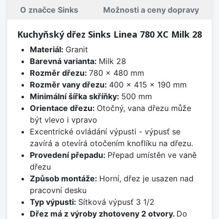
O značce Sinks
Možnosti a ceny dopravy
Kuchyňský dřez Sinks Linea 780 XC Milk 28
Materiál:
Granit
Barevná varianta:
Milk 28
Rozměr dřezu:
780 x 480 mm
Rozměr vany dřezu:
400 x 415 x 190 mm
Minimální šířka skříňky:
500 mm
Orientace dřezu:
Otočný, vana dřezu může
být vlevo i vpravo
Excentrické ovládání výpusti - výpusť se
zavírá a otevírá otočením knoflíku na dřezu.
Provedení přepadu:
Přepad umístěn ve vaně
dřezu
Způsob montáže:
Horní, dřez je usazen nad
pracovní desku
Typ výpusti:
Sítková výpusť 3 1/2
Dřez má z výroby zhotoveny 2 otvory.
Do