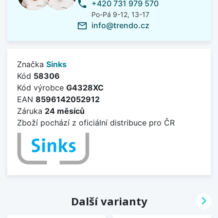
+420 731 979 570
phone
Po-Pá 9-12, 13-17
info@trendo.cz
mail_outline
Značka
Sinks
Kód
58306
Kód výrobce
G4328XC
EAN
8596142052912
Záruka
24 měsíců
Zboží pochází z oficiální distribuce pro ČR

Další varianty