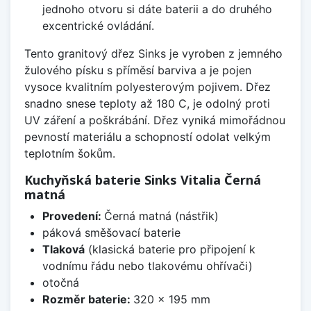
jednoho otvoru si dáte baterii a do druhého
excentrické ovládání.
Tento granitový dřez Sinks je vyroben z jemného
žulového písku s příměsí barviva a je pojen
vysoce kvalitním polyesterovým pojivem. Dřez
snadno snese teploty až 180 C, je odolný proti
UV záření a poškrábání. Dřez vyniká mimořádnou
pevností materiálu a schopností odolat velkým
teplotním šokům.
Kuchyňská baterie Sinks Vitalia Černá
matná
Provedení:
Černá matná (nástřik)
páková směšovací baterie
Tlaková
(klasická baterie pro připojení k
vodnímu řádu nebo tlakovému ohřívači)
otočná
Rozměr baterie:
320 x 195 mm