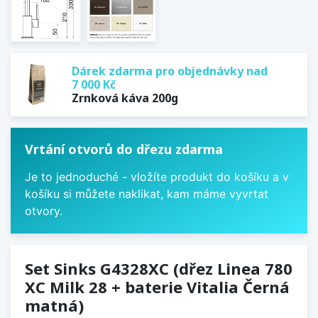
Dárek zdarma pro objednávky nad
7 000 Kč
Zrnková káva 200g
Vrtání otvorů do dřezu zdarma
Je to jednoduché - vložíte produkt do košíku a v
košíku si můžete naklikat, kam máme vyvrtat
otvory.
Set Sinks G4328XC (dřez Linea 780
XC Milk 28 + baterie Vitalia Černá
matná)