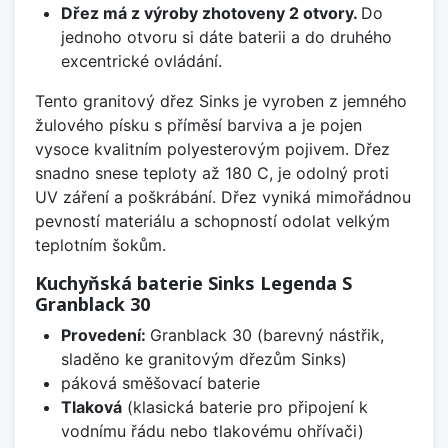
Dřez má z výroby zhotoveny 2 otvory.
Do
jednoho otvoru si dáte baterii a do druhého
excentrické ovládání.
Tento granitový dřez Sinks je vyroben z jemného
žulového písku s příměsí barviva a je pojen
vysoce kvalitním polyesterovým pojivem. Dřez
snadno snese teploty až 180 C, je odolný proti
UV záření a poškrábání. Dřez vyniká mimořádnou
pevností materiálu a schopností odolat velkým
teplotním šokům.
Kuchyňská baterie Sinks Legenda S
Granblack 30
Provedení:
Granblack 30 (barevný nástřik,
sladěno ke granitovým dřezům Sinks)
páková směšovací baterie
Tlaková
(klasická baterie pro připojení k
vodnímu řádu nebo tlakovému ohřívači)