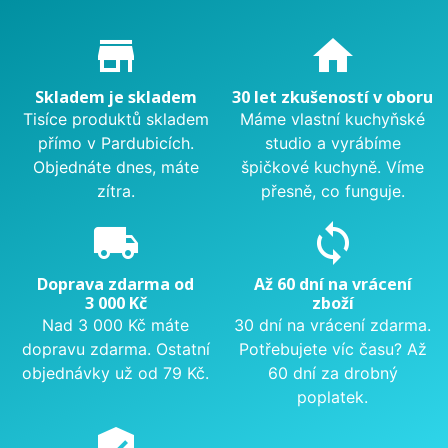
Proč nakupovat u nás?
store_mall_directory
home
Skladem je skladem
30 let zkušeností v oboru
Tisíce produktů skladem
Máme vlastní kuchyňské
přímo v Pardubicích.
studio a vyrábíme
Objednáte dnes, máte
špičkové kuchyně. Víme
zítra.
přesně, co funguje.
local_shipping
sync
Doprava zdarma od
Až 60 dní na vrácení
3 000 Kč
zboží
Nad 3 000 Kč máte
30 dní na vrácení zdarma.
dopravu zdarma. Ostatní
Potřebujete víc času? Až
objednávky už od 79 Kč.
60 dní za drobný
poplatek.