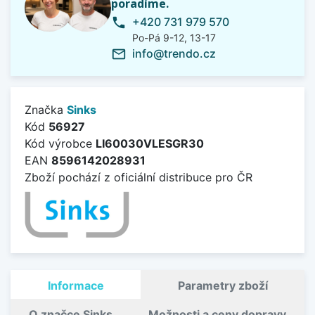
poradíme.
+420 731 979 570
phone
Po-Pá 9-12, 13-17
info@trendo.cz
mail_outline
Značka
Sinks
Kód
56927
Kód výrobce
LI60030VLESGR30
EAN
8596142028931
Zboží pochází z oficiální distribuce pro ČR
Informace
Parametry zboží
O značce Sinks
Možnosti a ceny dopravy