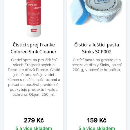
Čisticí sprej Franke
Čistící a leštící pasta
Colored Sink Cleaner
Sinks SCP002
Čisticí sprej na pro čištění
Čistící pasta na granitové a
všech Fragranitových a
nerezové dřezy Sinks, balení
Tectonite dřezů Franke. Čistič
200 g, v balení je houbička.
jemně odstraňuje vodní
kámen s dalšími nečistotami a
pokud se používá pravidelně,
poskytuje produktu trvalou
ochranu. Objem 250 ml.
Cena
Cena
279 Kč
159 Kč
5 a více skladem
5 a více skladem