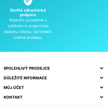
verified_user
Skvělá zákaznická
podpora
Kdykoliv poradíme s
výběrem a zodpovíme
každou otázku. Sortiment
známe poslepu.
SPOLEHLIVÝ PRODEJCE
DŮLEŽITÉ INFORMACE
MŮJ ÚČET
KONTAKT