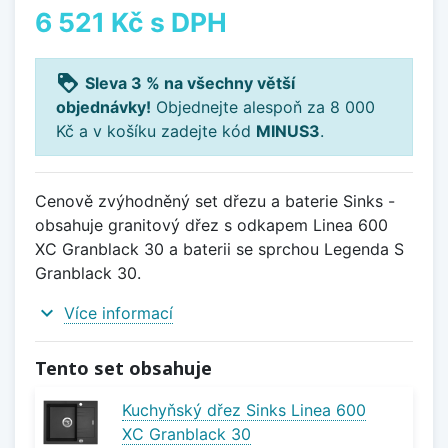
6 521 Kč
s DPH
loyalty
Sleva 3 % na všechny větší
objednávky!
Objednejte alespoň za 8 000
Kč a v košíku zadejte kód
MINUS3
.
Cenově zvýhodněný set dřezu a baterie Sinks -
obsahuje granitový dřez s odkapem Linea 600
XC Granblack 30 a baterii se sprchou Legenda S
Granblack 30.
expand_more
Více informací
Tento set obsahuje
Kuchyňský dřez Sinks Linea 600
XC Granblack 30