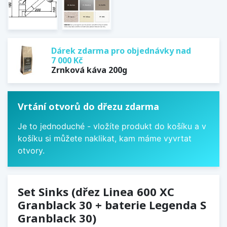
Dárek zdarma pro objednávky nad
7 000 Kč
Zrnková káva 200g
Vrtání otvorů do dřezu zdarma
Je to jednoduché - vložíte produkt do košíku a v
košíku si můžete naklikat, kam máme vyvrtat
otvory.
Set Sinks (dřez Linea 600 XC
Granblack 30 + baterie Legenda S
Granblack 30)