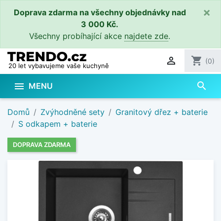
×
Doprava zdarma na všechny objednávky nad
3 000 Kč.
Všechny probíhající akce
najdete zde
.

shopping_cart
(0)
20 let vybavujeme vaše kuchyně
search

MENU
Domů
Zvýhodněné sety
Granitový dřez + baterie
S odkapem + baterie
DOPRAVA ZDARMA