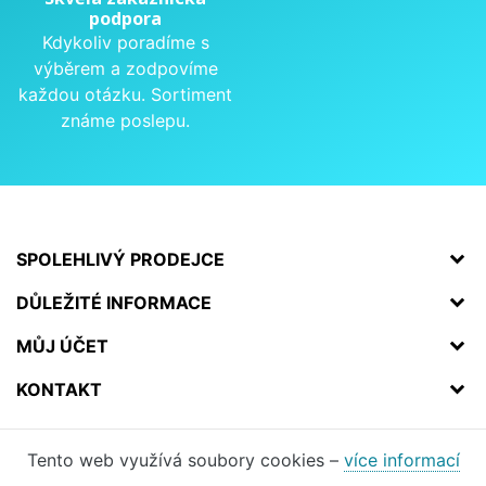
podpora
Kdykoliv poradíme s
výběrem a zodpovíme
každou otázku. Sortiment
známe poslepu.
SPOLEHLIVÝ PRODEJCE
DŮLEŽITÉ INFORMACE
MŮJ ÚČET
KONTAKT
Tento web využívá soubory cookies –
více informací