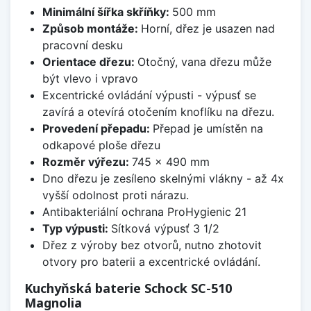
Minimální šířka skříňky:
500 mm
Způsob montáže:
Horní, dřez je usazen nad
pracovní desku
Orientace dřezu:
Otočný, vana dřezu může
být vlevo i vpravo
Excentrické ovládání výpusti - výpusť se
zavírá a otevírá otočením knoflíku na dřezu.
Provedení přepadu:
Přepad je umístěn na
odkapové ploše dřezu
Rozměr výřezu:
745 x 490 mm
Dno dřezu je zesíleno skelnými vlákny - až 4x
vyšší odolnost proti nárazu.
Antibakteriální ochrana ProHygienic 21
Typ výpusti:
Sítková výpusť 3 1/2
Dřez z výroby bez otvorů, nutno zhotovit
otvory pro baterii a excentrické ovládání.
Kuchyňská baterie Schock SC-510
Magnolia