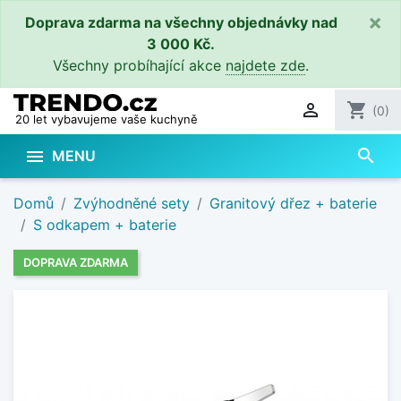
×
Doprava zdarma na všechny objednávky nad
3 000 Kč.
Všechny probíhající akce
najdete zde
.

shopping_cart
(0)
20 let vybavujeme vaše kuchyně
search

MENU
Domů
Zvýhodněné sety
Granitový dřez + baterie
S odkapem + baterie
DOPRAVA ZDARMA