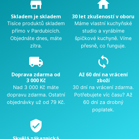
store_mall_directory
home
Skladem je skladem
30 let zkušeností v oboru
Tisíce produktů skladem
Máme vlastní kuchyňské
přímo v Pardubicích.
studio a vyrábíme
Objednáte dnes, máte
špičkové kuchyně. Víme
zítra.
přesně, co funguje.
local_shipping
sync
Doprava zdarma od
Až 60 dní na vrácení
3 000 Kč
zboží
Nad 3 000 Kč máte
30 dní na vrácení zdarma.
dopravu zdarma. Ostatní
Potřebujete víc času? Až
objednávky už od 79 Kč.
60 dní za drobný
poplatek.
verified_user
Skvělá zákaznická