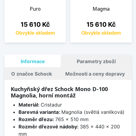
Puro
Magma
Cena
Cena
15 610 Kč
15 610 Kč
Obvykle skladem
Obvykle skladem
Informace
Parametry zboží
O značce Schock
Možnosti a ceny dopravy
Kuchyňský dřez Schock Mono D-100
Magnolia, horní montáž
Materiál:
Cristadur
Barevná varianta:
Magnolia (světlá vanilková)
Rozměr dřezu:
765 x 510 mm
Rozměr dřezové nádoby:
385 x 440 x 200
mm