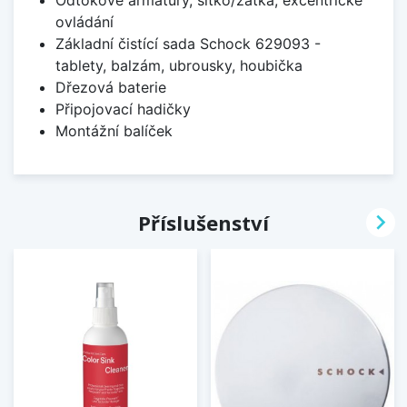
Odtokové armatury, sítko/zátka, excentrické
ovládání
Základní čistící sada Schock 629093 -
tablety, balzám, ubrousky, houbička
Dřezová baterie
Připojovací hadičky
Montážní balíček

Příslušenství