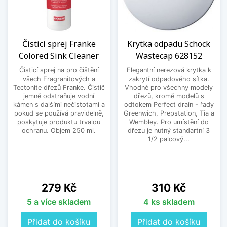
Čisticí sprej Franke
Krytka odpadu Schock
Colored Sink Cleaner
Wastecap 628152
Čisticí sprej na pro čištění
Elegantní nerezová krytka k
všech Fragranitových a
zakrytí odpadového sítka.
Tectonite dřezů Franke. Čistič
Vhodné pro všechny modely
jemně odstraňuje vodní
dřezů, kromě modelů s
kámen s dalšími nečistotami a
odtokem Perfect drain - řady
pokud se používá pravidelně,
Greenwich, Prepstation, Tia a
poskytuje produktu trvalou
Wembley. Pro umístění do
ochranu. Objem 250 ml.
dřezu je nutný standartní 3
1/2 palcový...
Cena
Cena
279 Kč
310 Kč
5 a více skladem
4 ks skladem
Přidat do košíku
Přidat do košíku