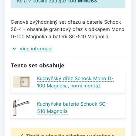
Kč a v košíku zadejte kód
MINUS3
.
Cenově zvýhodněný set dřezu a baterie Schock
S6-4 - obsahuje granitový dřez s odkapem Mono
D-100 Magnolia a baterii SC-510 Magnolia.
expand_more
Více informací
Tento set obsahuje
Kuchyňský dřez Schock Mono D-
100 Magnolia, horní montáž
Kuchyňská baterie Schock SC-
510 Magnolia

Zboží je obvykle skladem u výrobce v