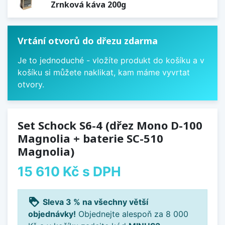
Zrnková káva 200g
Vrtání otvorů do dřezu zdarma
Je to jednoduché - vložíte produkt do košíku a v
košíku si můžete naklikat, kam máme vyvrtat
otvory.
Set Schock S6-4 (dřez Mono D-100
Magnolia + baterie SC-510
Magnolia)
15 610 Kč
s DPH
loyalty
Sleva 3 % na všechny větší
objednávky!
Objednejte alespoň za 8 000