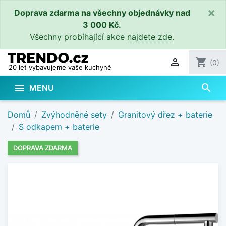
×
Doprava zdarma na všechny objednávky nad
3 000 Kč.
Všechny probíhající akce
najdete zde
.

shopping_cart
(0)
20 let vybavujeme vaše kuchyně
search

MENU
Domů
Zvýhodněné sety
Granitový dřez + baterie
S odkapem + baterie
DOPRAVA ZDARMA