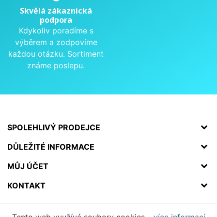
Skvělá zákaznická
podpora
Kdykoliv poradíme s
výběrem a zodpovíme
každou otázku. Sortiment
známe poslepu.
SPOLEHLIVÝ PRODEJCE
DŮLEŽITÉ INFORMACE
MŮJ ÚČET
KONTAKT
Tento web využívá soubory cookies –
více informací