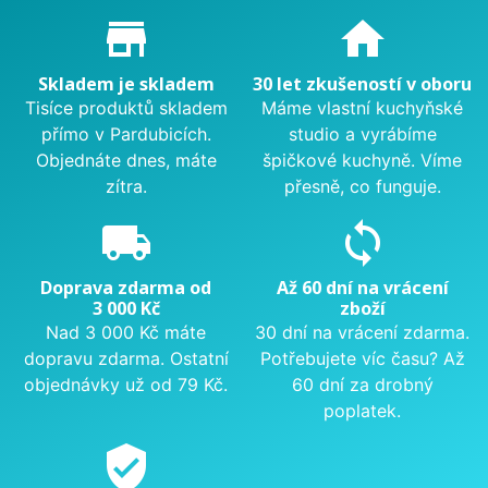
Proč nakupovat u nás?
store_mall_directory
home
Skladem je skladem
30 let zkušeností v oboru
Tisíce produktů skladem
Máme vlastní kuchyňské
přímo v Pardubicích.
studio a vyrábíme
Objednáte dnes, máte
špičkové kuchyně. Víme
zítra.
přesně, co funguje.
local_shipping
sync
Doprava zdarma od
Až 60 dní na vrácení
3 000 Kč
zboží
Nad 3 000 Kč máte
30 dní na vrácení zdarma.
dopravu zdarma. Ostatní
Potřebujete víc času? Až
objednávky už od 79 Kč.
60 dní za drobný
poplatek.
verified_user