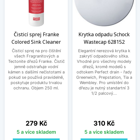
Čisticí sprej Franke
Krytka odpadu Schock
Colored Sink Cleaner
Wastecap 628152
Čisticí sprej na pro čištění
Elegantní nerezová krytka k
všech Fragranitových a
zakrytí odpadového sítka.
Tectonite dřezů Franke. Čistič
Vhodné pro všechny modely
jemně odstraňuje vodní
dřezů, kromě modelů s
kámen s dalšími nečistotami a
odtokem Perfect drain - řady
pokud se používá pravidelně,
Greenwich, Prepstation, Tia a
poskytuje produktu trvalou
Wembley. Pro umístění do
ochranu. Objem 250 ml.
dřezu je nutný standartní 3
1/2 palcový...
Cena
Cena
279 Kč
310 Kč
5 a více skladem
5 a více skladem