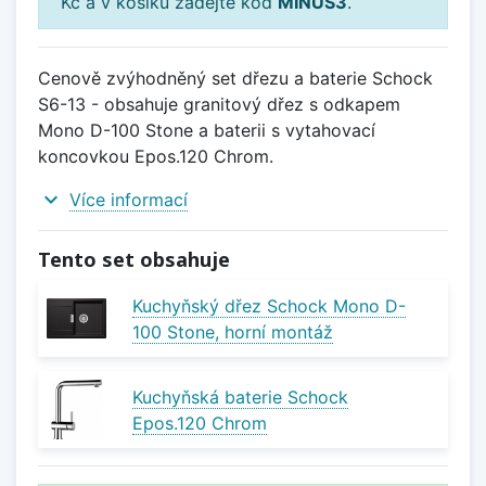
Kč a v košíku zadejte kód
MINUS3
.
Cenově zvýhodněný set dřezu a baterie Schock
S6-13 - obsahuje granitový dřez s odkapem
Mono D-100 Stone a baterii s vytahovací
koncovkou Epos.120 Chrom.
expand_more
Více informací
Tento set obsahuje
Kuchyňský dřez Schock Mono D-
100 Stone, horní montáž
Kuchyňská baterie Schock
Epos.120 Chrom