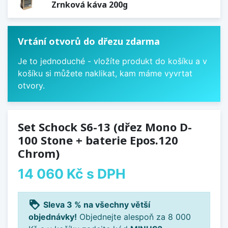
Zrnková káva 200g
Vrtání otvorů do dřezu zdarma
Je to jednoduché - vložíte produkt do košíku a v
košíku si můžete naklikat, kam máme vyvrtat
otvory.
Set Schock S6-13 (dřez Mono D-
100 Stone + baterie Epos.120
Chrom)
14 060 Kč
s DPH
loyalty
Sleva 3 % na všechny větší
objednávky!
Objednejte alespoň za 8 000