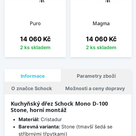
Puro
Magma
Cena
Cena
14 060 Kč
14 060 Kč
2 ks skladem
2 ks skladem
Informace
Parametry zboží
O značce Schock
Možnosti a ceny dopravy
Kuchyňský dřez Schock Mono D-100
Stone, horní montáž
Materiál:
Cristadur
Barevná varianta:
Stone (tmavší šedá se
stříbrnými třpytkami)