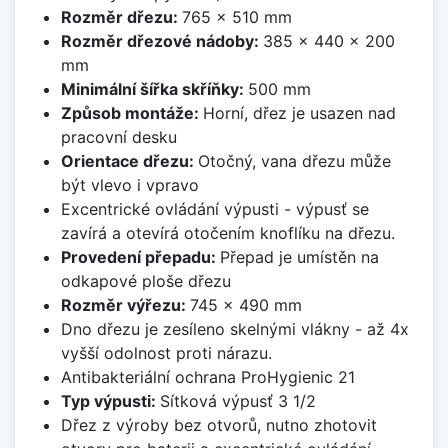
Rozměr dřezu:
765 x 510 mm
Rozměr dřezové nádoby:
385 x 440 x 200
mm
Minimální šířka skříňky:
500 mm
Způsob montáže:
Horní, dřez je usazen nad
pracovní desku
Orientace dřezu:
Otočný, vana dřezu může
být vlevo i vpravo
Excentrické ovládání výpusti - výpusť se
zavírá a otevírá otočením knoflíku na dřezu.
Provedení přepadu:
Přepad je umístěn na
odkapové ploše dřezu
Rozměr výřezu:
745 x 490 mm
Dno dřezu je zesíleno skelnými vlákny - až 4x
vyšší odolnost proti nárazu.
Antibakteriální ochrana ProHygienic 21
Typ výpusti:
Sítková výpusť 3 1/2
Dřez z výroby bez otvorů, nutno zhotovit