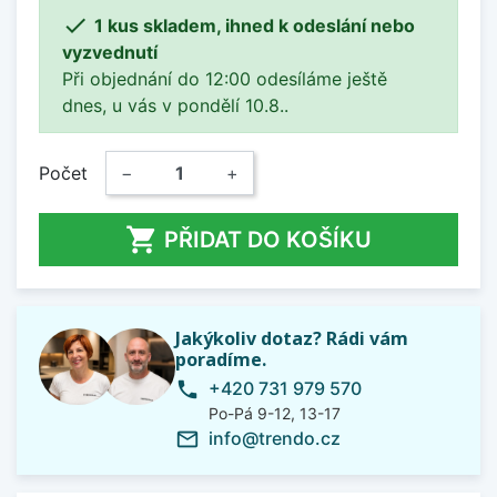

1 kus skladem, ihned k odeslání nebo
vyzvednutí
Při objednání do 12:00 odesíláme ještě
dnes, u vás v pondělí 10.8..
Počet
−
+

PŘIDAT DO KOŠÍKU
Jakýkoliv dotaz? Rádi vám
poradíme.
+420 731 979 570
phone
Po-Pá 9-12, 13-17
info@trendo.cz
mail_outline