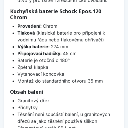
otvory pro baterii a excentrické ovládání.
Kuchyňská baterie Schock Epos.120
Chrom
Provedení:
Chrom
Tlaková
(klasická baterie pro připojení k
vodnímu řádu nebo tlakovému ohřívači)
Výška baterie:
274 mm
Připojovací hadičky:
45 cm
Baterie je otočná o 180°
Zpětná klapka
Vytahovací koncovka
Montáž do standardního otvoru 35 mm
Obsah balení
Granitový dřez
Příchytky
Těsnění není součástí balení, u granitových
dřezů se jako těsnění používá silikon