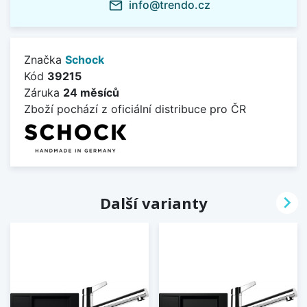
info@trendo.cz
mail_outline
Značka
Schock
Kód
39215
Záruka
24 měsíců
Zboží pochází z oficiální distribuce pro ČR

Další varianty