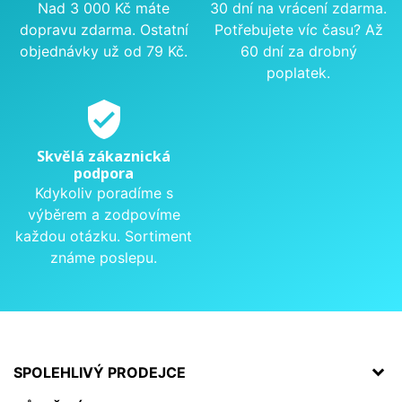
Nad 3 000 Kč máte
30 dní na vrácení zdarma.
dopravu zdarma. Ostatní
Potřebujete víc času? Až
objednávky už od 79 Kč.
60 dní za drobný
poplatek.
verified_user
Skvělá zákaznická
podpora
Kdykoliv poradíme s
výběrem a zodpovíme
každou otázku. Sortiment
známe poslepu.
SPOLEHLIVÝ PRODEJCE