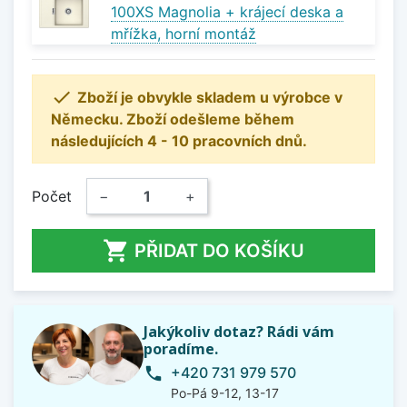
100XS Magnolia + krájecí deska a
mřížka, horní montáž

Zboží je obvykle skladem u výrobce v
Německu. Zboží odešleme během
následujících 4 - 10 pracovních dnů.
Počet
−
+

PŘIDAT DO KOŠÍKU
Jakýkoliv dotaz? Rádi vám
poradíme.
+420 731 979 570
phone
Po-Pá 9-12, 13-17