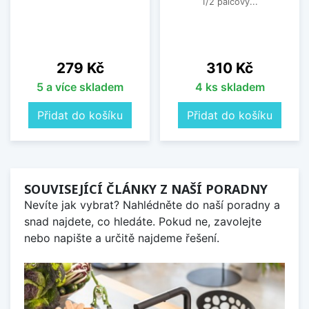
1/2 palcový...
Cena
Cena
279 Kč
310 Kč
5 a více skladem
4 ks skladem
Přidat do košíku
Přidat do košíku
SOUVISEJÍCÍ ČLÁNKY Z NAŠÍ PORADNY
Nevíte jak vybrat? Nahlédněte do naší poradny a
snad najdete, co hledáte. Pokud ne, zavolejte
nebo napište a určitě najdeme řešení.