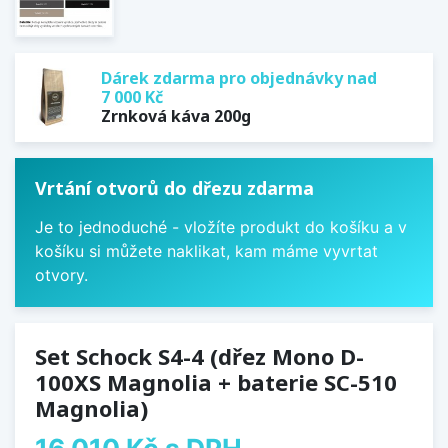
Dárek zdarma pro objednávky nad
7 000 Kč
Zrnková káva 200g
Vrtání otvorů do dřezu zdarma
Je to jednoduché - vložíte produkt do košíku a v
košíku si můžete naklikat, kam máme vyvrtat
otvory.
Set Schock S4-4 (dřez Mono D-
100XS Magnolia + baterie SC-510
Magnolia)
16 010 Kč
s DPH