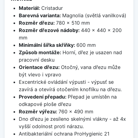
Materiál:
Cristadur
Barevná varianta:
Magnolia (světlá vanilková)
Rozměr dřezu:
780 x 510 mm
Rozměr dřezové nádoby:
440 x 440 x 200
mm
Minimální šířka skříňky:
600 mm
Způsob montáže:
Horní, dřez je usazen nad
pracovní desku
Orientace dřezu:
Otočný, vana dřezu může
být vlevo i vpravo
Excentrické ovládání výpusti - výpusť se
zavírá a otevírá otočením knoflíku na dřezu.
Provedení přepadu:
Přepad je umístěn na
odkapové ploše dřezu
Rozměr výřezu:
760 x 490 mm
Dno dřezu je zesíleno skelnými vlákny - až 4x
vyšší odolnost proti nárazu.
Antibakteriální ochrana ProHygienic 21