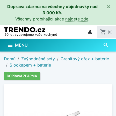
×
Doprava zdarma na všechny objednávky nad
3 000 Kč.
Všechny probíhající akce
najdete zde
.

shopping_cart
(0)
20 let vybavujeme vaše kuchyně
search

MENU
Domů
Zvýhodněné sety
Granitový dřez + baterie
S odkapem + baterie
DOPRAVA ZDARMA