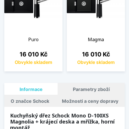
Puro
Magma
Cena
Cena
16 010 Kč
16 010 Kč
Obvykle skladem
Obvykle skladem
Informace
Parametry zboží
O značce Schock
Možnosti a ceny dopravy
Kuchyňský dřez Schock Mono D-100XS
Magnolia + krájecí deska a mřížka, horní
montáž