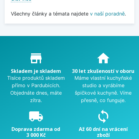
Všechny články a témata najdete
v naší poradně
.
Proč nakupovat u nás?
store_mall_directory
home
Skladem je skladem
30 let zkušeností v oboru
Tisíce produktů skladem
Máme vlastní kuchyňské
přímo v Pardubicích.
studio a vyrábíme
Objednáte dnes, máte
špičkové kuchyně. Víme
zítra.
přesně, co funguje.
local_shipping
sync
Doprava zdarma od
Až 60 dní na vrácení
3 000 Kč
zboží