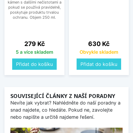
kámen s dalšími nečistotami a
pokud se používá pravidelně,
poskytuje produktu trvalou
ochranu. Objem 250 ml.
Cena
Cena
279 Kč
630 Kč
5 a více skladem
Obvykle skladem
Přidat do košíku
Přidat do košíku
SOUVISEJÍCÍ ČLÁNKY Z NAŠÍ PORADNY
Nevíte jak vybrat? Nahlédněte do naší poradny a
snad najdete, co hledáte. Pokud ne, zavolejte
nebo napište a určitě najdeme řešení.