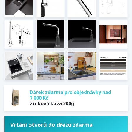
Dárek zdarma pro objednávky nad
7 000 Kč
Zrnková káva 200g
Vrtání otvorů do dřezu zdarma