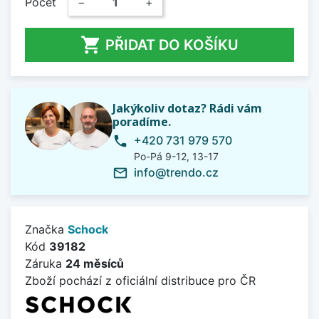
Počet
−
+

PŘIDAT DO KOŠÍKU
Jakýkoliv dotaz? Rádi vám
poradíme.
+420 731 979 570
phone
Po-Pá 9-12, 13-17
info@trendo.cz
mail_outline
Značka
Schock
Kód
39182
Záruka
24 měsíců
Zboží pochází z oficiální distribuce pro ČR