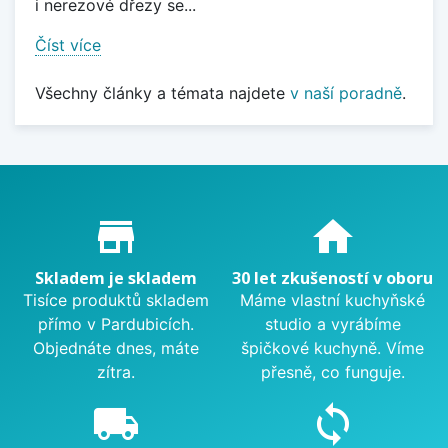
i nerezové dřezy se...
Číst více
Všechny články a témata najdete
v naší poradně
.
Proč nakupovat u nás?
store_mall_directory
home
Skladem je skladem
30 let zkušeností v oboru
Tisíce produktů skladem
Máme vlastní kuchyňské
přímo v Pardubicích.
studio a vyrábíme
Objednáte dnes, máte
špičkové kuchyně. Víme
zítra.
přesně, co funguje.
local_shipping
sync