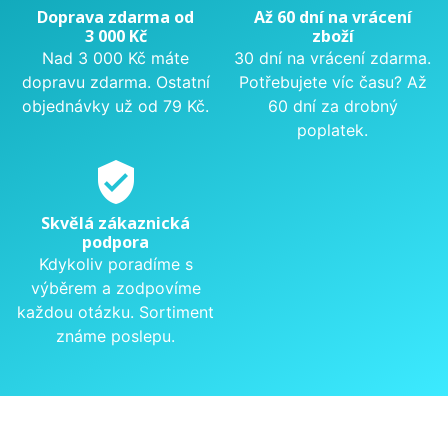
Doprava zdarma od
Až 60 dní na vrácení
3 000 Kč
zboží
Nad 3 000 Kč máte
30 dní na vrácení zdarma.
dopravu zdarma. Ostatní
Potřebujete víc času? Až
objednávky už od 79 Kč.
60 dní za drobný
poplatek.
verified_user
Skvělá zákaznická
podpora
Kdykoliv poradíme s
výběrem a zodpovíme
každou otázku. Sortiment
známe poslepu.