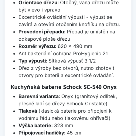
Orientace dřezu:
Otočný, vana dřezu může
být vlevo i vpravo
Excentrické ovládání výpusti - výpusť se
zavírá a otevírá otočením knoflíku na dřezu.
Provedení přepadu:
Přepad je umístěn na
odkapové ploše dřezu
Rozměr výřezu:
620 x 490 mm
Antibakteriální ochrana ProHygienic 21
Typ výpusti:
Sítková výpusť 3 1/2
Dřez z výroby bez otvorů, nutno zhotovit
otvory pro baterii a excentrické ovládání.
Kuchyňská baterie Schock SC-540 Onyx
Barevná varianta:
Onyx (granitový odlitek,
přesně ladí se dřezy Schock Cristalite)
Tlaková
(klasická baterie pro připojení k
vodnímu řádu nebo tlakovému ohřívači)
Výška baterie:
323 mm
Připojovací hadičky:
45 cm