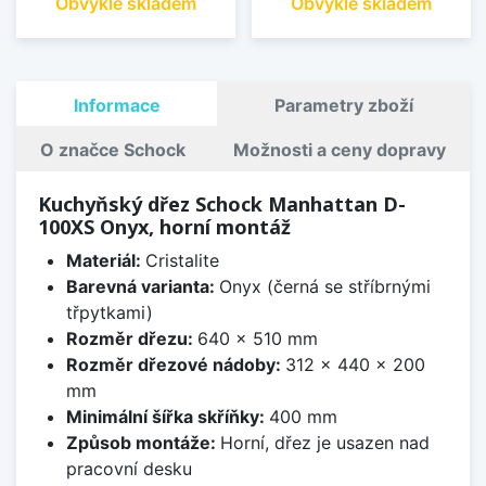
Obvykle skladem
Obvykle skladem
Informace
Parametry zboží
O značce Schock
Možnosti a ceny dopravy
Kuchyňský dřez Schock Manhattan D-
100XS Onyx, horní montáž
Materiál:
Cristalite
Barevná varianta:
Onyx (černá se stříbrnými
třpytkami)
Rozměr dřezu:
640 x 510 mm
Rozměr dřezové nádoby:
312 x 440 x 200
mm
Minimální šířka skříňky:
400 mm
Způsob montáže:
Horní, dřez je usazen nad
pracovní desku