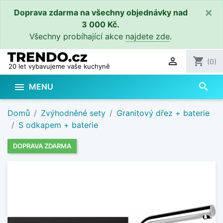
×
Doprava zdarma na všechny objednávky nad
3 000 Kč.
Všechny probíhající akce
najdete zde
.

shopping_cart
(0)
20 let vybavujeme vaše kuchyně
search

MENU
Domů
Zvýhodněné sety
Granitový dřez + baterie
S odkapem + baterie
DOPRAVA ZDARMA