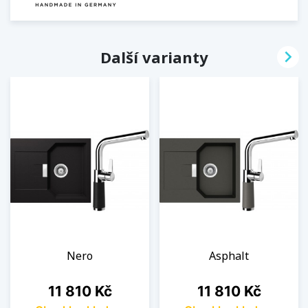

Další varianty
Nero
Asphalt
Cena
Cena
11 810 Kč
11 810 Kč