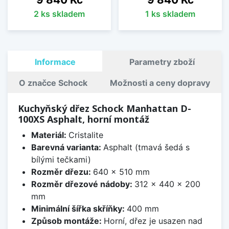
2 ks skladem
1 ks skladem
Informace
Parametry zboží
O značce Schock
Možnosti a ceny dopravy
Kuchyňský dřez Schock Manhattan D-
100XS Asphalt, horní montáž
Materiál:
Cristalite
Barevná varianta:
Asphalt (tmavá šedá s
bílými tečkami)
Rozměr dřezu:
640 x 510 mm
Rozměr dřezové nádoby:
312 x 440 x 200
mm
Minimální šířka skříňky:
400 mm
Způsob montáže:
Horní, dřez je usazen nad