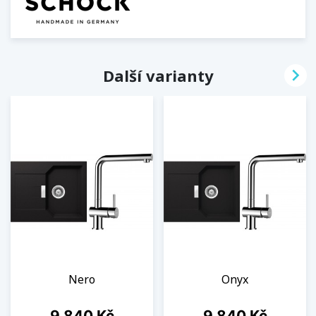

Další varianty
Nero
Onyx
Cena
Cena
9 840 Kč
9 840 Kč