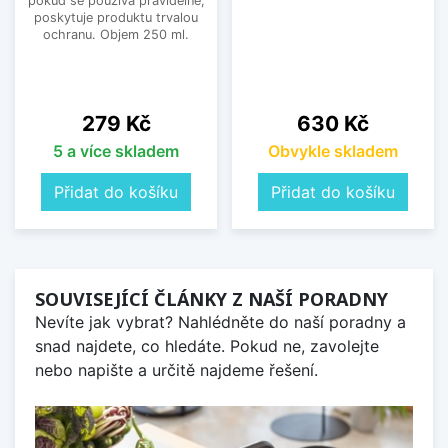
pokud se používá pravidelně,
poskytuje produktu trvalou
ochranu. Objem 250 ml.
Cena
Cena
279 Kč
630 Kč
5 a více skladem
Obvykle skladem
Přidat do košíku
Přidat do košíku
SOUVISEJÍCÍ ČLÁNKY Z NAŠÍ PORADNY
Nevíte jak vybrat? Nahlédněte do naší poradny a
snad najdete, co hledáte. Pokud ne, zavolejte
nebo napište a určitě najdeme řešení.