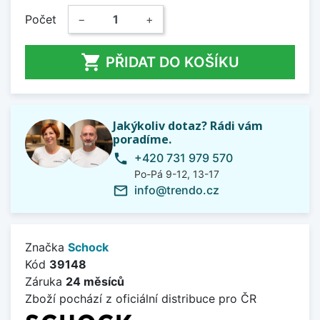
Počet
−
+

PŘIDAT DO KOŠÍKU
Jakýkoliv dotaz? Rádi vám
poradíme.
+420 731 979 570
phone
Po-Pá 9-12, 13-17
info@trendo.cz
mail_outline
Značka
Schock
Kód
39148
Záruka
24 měsíců
Zboží pochází z oficiální distribuce pro ČR