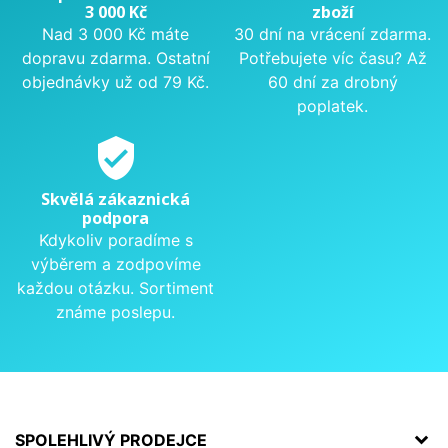
3 000 Kč
zboží
Nad 3 000 Kč máte
30 dní na vrácení zdarma.
dopravu zdarma. Ostatní
Potřebujete víc času? Až
objednávky už od 79 Kč.
60 dní za drobný
poplatek.
verified_user
Skvělá zákaznická
podpora
Kdykoliv poradíme s
výběrem a zodpovíme
každou otázku. Sortiment
známe poslepu.
SPOLEHLIVÝ PRODEJCE