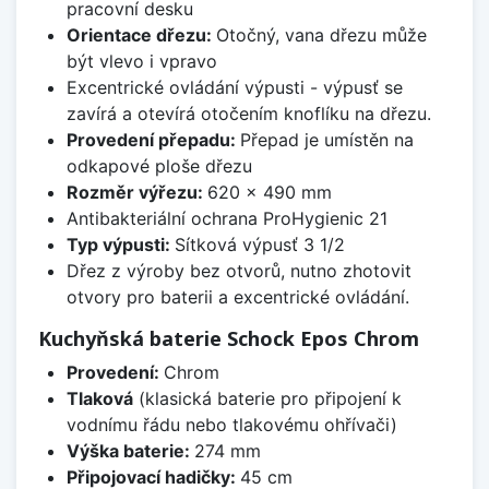
pracovní desku
Orientace dřezu:
Otočný, vana dřezu může
být vlevo i vpravo
Excentrické ovládání výpusti - výpusť se
zavírá a otevírá otočením knoflíku na dřezu.
Provedení přepadu:
Přepad je umístěn na
odkapové ploše dřezu
Rozměr výřezu:
620 x 490 mm
Antibakteriální ochrana ProHygienic 21
Typ výpusti:
Sítková výpusť 3 1/2
Dřez z výroby bez otvorů, nutno zhotovit
otvory pro baterii a excentrické ovládání.
Kuchyňská baterie Schock Epos Chrom
Provedení:
Chrom
Tlaková
(klasická baterie pro připojení k
vodnímu řádu nebo tlakovému ohřívači)
Výška baterie:
274 mm
Připojovací hadičky:
45 cm