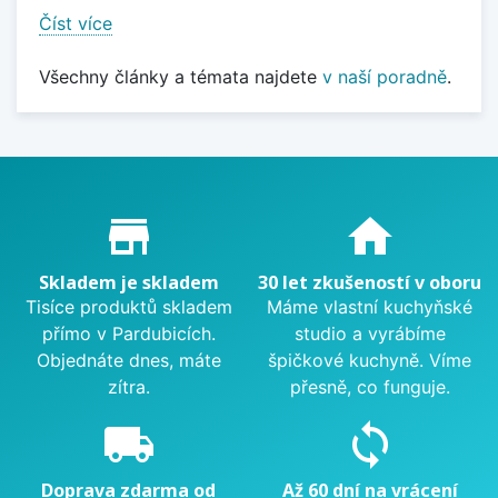
Číst více
Všechny články a témata najdete
v naší poradně
.
Proč nakupovat u nás?
store_mall_directory
home
Skladem je skladem
30 let zkušeností v oboru
Tisíce produktů skladem
Máme vlastní kuchyňské
přímo v Pardubicích.
studio a vyrábíme
Objednáte dnes, máte
špičkové kuchyně. Víme
zítra.
přesně, co funguje.
local_shipping
sync
Doprava zdarma od
Až 60 dní na vrácení