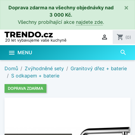
×
Doprava zdarma na všechny objednávky nad
3 000 Kč.
Všechny probíhající akce
najdete zde
.

shopping_cart
(0)
20 let vybavujeme vaše kuchyně
search

MENU
Domů
Zvýhodněné sety
Granitový dřez + baterie
S odkapem + baterie
DOPRAVA ZDARMA