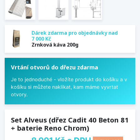
Dárek zdarma pro objednávky nad
7 000 Kč
Zrnková káva 200g
Vrtání otvorů do dřezu zdarma
Je to jednoduché - vložíte produkt do košíku a v
košíku si můžete naklikat, kam máme vyvrtat
otvory.
Set Alveus (dřez Cadit 40 Beton 81
+ baterie Reno Chrom)