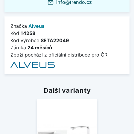
info@trendo.cz
mail_outline
Značka
Alveus
Kód
14258
Kód výrobce
SETA22049
Záruka
24 měsíců
Zboží pochází z oficiální distribuce pro ČR
Další varianty