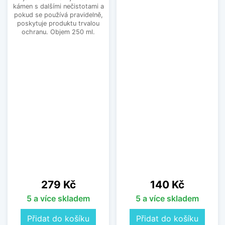
kámen s dalšími nečistotami a
pokud se používá pravidelně,
poskytuje produktu trvalou
ochranu. Objem 250 ml.
Cena
Cena
279 Kč
140 Kč
5 a více skladem
5 a více skladem
Přidat do košíku
Přidat do košíku