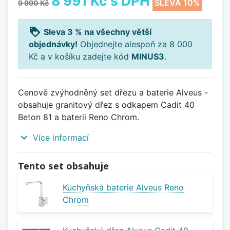
8 991 Kč
s DPH
SLEVA 10%
9 990 Kč
loyalty
Sleva 3 % na všechny větší
objednávky!
Objednejte alespoň za 8 000
Kč a v košíku zadejte kód
MINUS3
.
Cenově zvýhodněný set dřezu a baterie Alveus -
obsahuje granitový dřez s odkapem Cadit 40
Beton 81 a baterii Reno Chrom.
expand_more
Více informací
Tento set obsahuje
Kuchyňská baterie Alveus Reno
Chrom