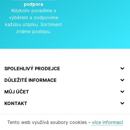
podpora
Kdykoliv poradíme s
výběrem a zodpovíme
každou otázku. Sortiment
známe poslepu.
SPOLEHLIVÝ PRODEJCE
DŮLEŽITÉ INFORMACE
MŮJ ÚČET
KONTAKT
Tento web využívá soubory cookies –
více informací