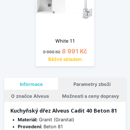
White 11
Běžná cena
Cena
8 991 Kč
9 990 Kč
Běžně skladem
Informace
Parametry zboží
O značce Alveus
Možnosti a ceny dopravy
Kuchyňský dřez Alveus Cadit 40 Beton 81
Materiál:
Granit (Granital)
Provedení:
Beton 81