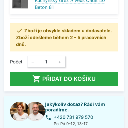
Kuchyňský dřez Alveus Cadit 40
Beton 81

Zboží je obvykle skladem u dodavatele.
Zboží odešleme během 2 - 5 pracovních
dnů.
Počet
−
+

PŘIDAT DO KOŠÍKU
Jakýkoliv dotaz? Rádi vám
poradíme.
+420 731 979 570
phone
Po-Pá 9-12, 13-17