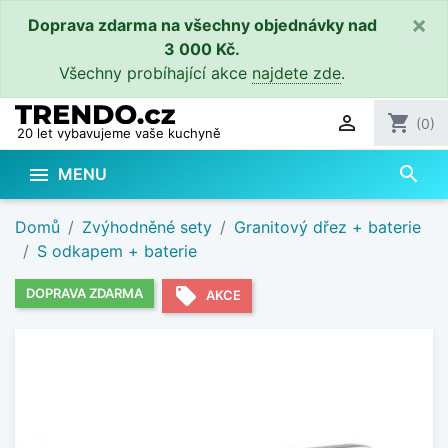
×
Doprava zdarma na všechny objednávky nad
3 000 Kč.
Všechny probíhající akce
najdete zde
.

shopping_cart
(0)
20 let vybavujeme vaše kuchyně
search

MENU
Domů
Zvýhodněné sety
Granitový dřez + baterie
S odkapem + baterie
local_offer
DOPRAVA ZDARMA
AKCE