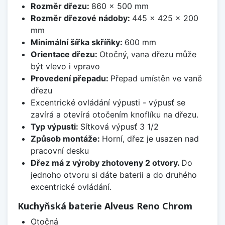
Rozměr dřezu:
860 x 500 mm
Rozměr dřezové nádoby:
445 x 425 x 200
mm
Minimální šířka skříňky:
600 mm
Orientace dřezu:
Otočný, vana dřezu může
být vlevo i vpravo
Provedení přepadu:
Přepad umístěn ve vaně
dřezu
Excentrické ovládání výpusti - výpusť se
zavírá a otevírá otočením knoflíku na dřezu.
Typ výpusti:
Sítková výpusť 3 1/2
Způsob montáže:
Horní, dřez je usazen nad
pracovní desku
Dřez má z výroby zhotoveny 2 otvory.
Do
jednoho otvoru si dáte baterii a do druhého
excentrické ovládání.
Kuchyňská baterie Alveus Reno Chrom
Otočná