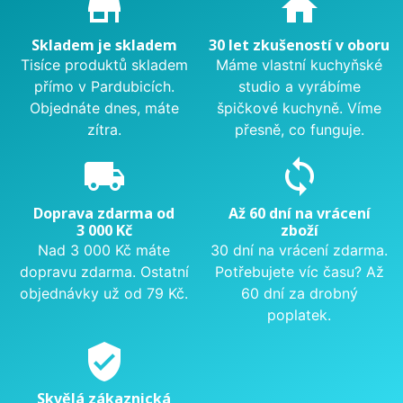
store_mall_directory
home
Skladem je skladem
30 let zkušeností v oboru
Tisíce produktů skladem
Máme vlastní kuchyňské
přímo v Pardubicích.
studio a vyrábíme
Objednáte dnes, máte
špičkové kuchyně. Víme
zítra.
přesně, co funguje.
local_shipping
sync
Doprava zdarma od
Až 60 dní na vrácení
3 000 Kč
zboží
Nad 3 000 Kč máte
30 dní na vrácení zdarma.
dopravu zdarma. Ostatní
Potřebujete víc času? Až
objednávky už od 79 Kč.
60 dní za drobný
poplatek.
verified_user
Skvělá zákaznická