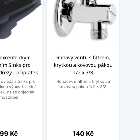
 excentrickým
Rohový ventil s filtrem,
Kom
ním Sinks pro
krytkou a kovovou pákou
vent
dřezy - příplatek
1/2 x 3/8
 ovládání Sinks pro
Roháček s filtrem, krytkou a
Kombin
dnou výpustí. Jedná
kovovou pákou 1/2 x 3/8.
pra
tek, nelze objednat
mostatně!
ena
Cena
99 Kč
140 Kč