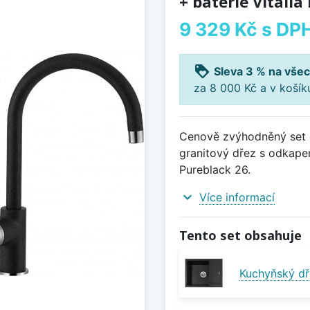
+ baterie Vitalia
9 329 Kč
s DP
loyalty
Sleva 3 % na všec
za 8 000 Kč a v koší
Cenově zvýhodněný set d
granitový dřez s odkape
Pureblack 26.
expand_more
Více informací
Tento set obsahuje
Kuchyňský dř