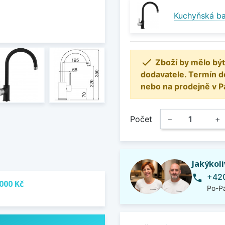
Kuchyňská bat

Zboží by mělo být
dodavatele. Termín d
nebo na prodejně v P
Počet
−
+
Jakýkol
+420
phone
000 Kč
Po-Pá