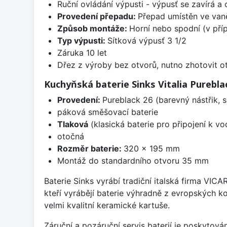
Ruční ovládání výpusti - výpusť se zavírá a
Provedení přepadu:
Přepad umístěn ve van
Způsob montáže:
Horní nebo spodní (v pří
Typ výpusti:
Sítková výpusť 3 1/2
Záruka 10 let
Dřez z výroby bez otvorů, nutno zhotovit ot
Kuchyňská baterie Sinks Vitalia Purebla
Provedení:
Pureblack 26 (barevný nástřik, 
páková směšovací baterie
Tlaková
(klasická baterie pro připojení k v
otočná
Rozměr baterie:
320 x 195 mm
Montáž do standardního otvoru 35 mm
Baterie Sinks vyrábí tradiční italská firma VIC
kteří vyrábějí baterie výhradně z evropských k
velmi kvalitní keramické kartuše.
Záruční a pozáruční servis baterií je poskytov