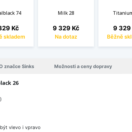
lblack 74
Milk 28
Titaniu
na
Cena
Cena
329 Kč
9 329 Kč
9 329
ě skladem
Na dotaz
Běžně sk
O značce Sinks
Možnosti a ceny dopravy
lack 26
)
být vlevo i vpravo