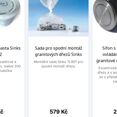
 pasta Sinks
Sada pro spodní montáž
Sifon s
2
granitových dřezů Sinks
ovládá
granitové 
granitové a
Montážní sada Sinks TL901 pro
s, balení 200
spodní montáž dřezu.
Excentrické
houbička.
dřezy a s je
se o přípla
sa
Cena
C
Kč
579 Kč
2