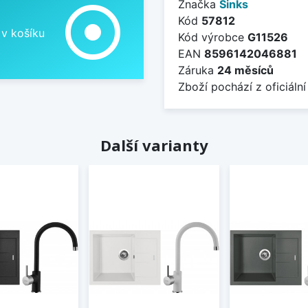
Značka
Sinks
adjust
Kód
57812
 v košíku
Kód výrobce
G11526
EAN
8596142046881
Záruka
24 měsíců
Zboží pochází z oficiální
Další varianty