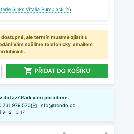
erie Sinks Vitalia Pureblack 26
 dostupné, ale termín musíme zjistit u
odání Vám sdělíme telefonicky, emailem
ardubicích.

PŘIDAT DO KOŠÍKU
iv dotaz? Rádi vám poradíme.
 731 979 570
info@trendo.cz
mail_outline
 9-12, 13-17