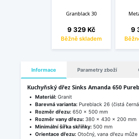
Granblack 30
Meta
Cena
Ce
9 329 Kč
9 
Běžně skladem
Běžn
Informace
Parametry zboží
Kuchyňský dřez Sinks Amanda 650 Pureb
Materiál:
Granit
Barevná varianta:
Pureblack 26 (čistá černá
Rozměr dřezu:
650 x 500 mm
Rozměr vany dřezu:
380 x 430 x 200 mm
Minimální šířka skříňky:
500 mm
Orientace dřezu:
Otočný, vana dřezu může 