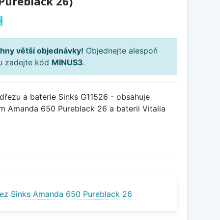
 Pureblack 26)
H
hny větší objednávky!
Objednejte alespoň
ku zadejte kód
MINUS3
.
řezu a baterie Sinks G11526 - obsahuje
m Amanda 650 Pureblack 26 a baterii Vitalia
ez Sinks Amanda 650 Pureblack 26