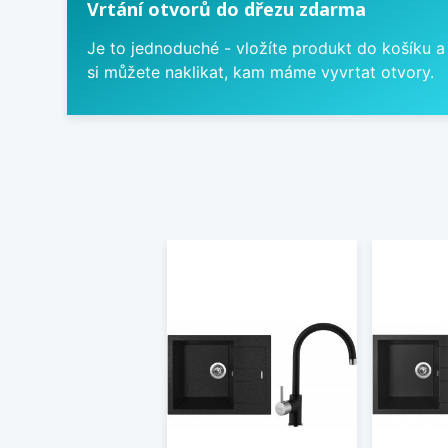
Vrtání otvorů do dřezu zdarma
Je to jednoduché - vložíte produkt do košíku a
si můžete naklikat, kam máme vyvrtat otvory.