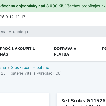
všechny objednávky nad 3 000 Kč.
Všechny probíhající a
Pá 9-12, 13-17
PROČ NAKOUPIT U
DOPRAVA A
P
NÁS
PLATBA
erie
S odkapem + baterie
6 + baterie Vitalia Pureblack 26)
Set Sinks G1152