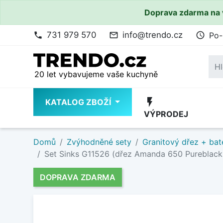
Doprava zdarma na 
731 979 570
info@trendo.cz
Po-
phone
mail_outline
access_time
20 let vybavujeme vaše kuchyně
flash_on
KATALOG ZBOŽÍ
VÝPRODEJ
Domů
Zvýhodněné sety
Granitový dřez + bat
Set Sinks G11526 (dřez Amanda 650 Pureblack 2
DOPRAVA ZDARMA