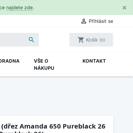
×
kce
najdete zde
.

Přihlásit se

shopping_cart
Košík
(0)
ORADNA
VŠE O
KONTAKT
NÁKUPU
6 (dřez Amanda 650 Pureblack 26