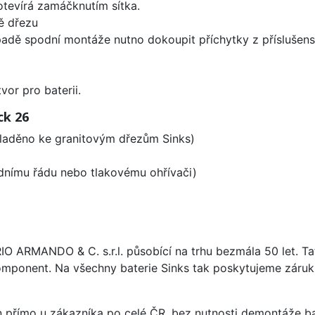
 otevírá zamáčknutím sítka.
ě dřezu
padě spodní montáže nutno dokoupit příchytky z příslušens
vor pro baterii.
ck 26
sladěno ke granitovým dřezům Sinks)
odnímu řádu nebo tlakovému ohřívači)
ARIO ARMANDO & C. s.r.l. působící na trhu bezmála 50 let. T
omponent. Na všechny baterie Sinks tak poskytujeme záruku 
án přímo u zákazníka po celé ČR, bez nutnosti demontáže ba