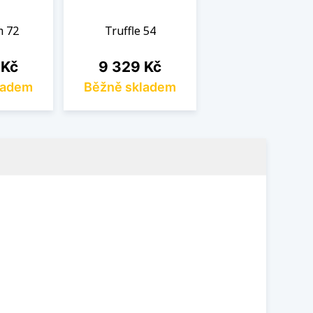
m 72
Truffle 54
Cena
 Kč
9 329 Kč
ladem
Běžně skladem