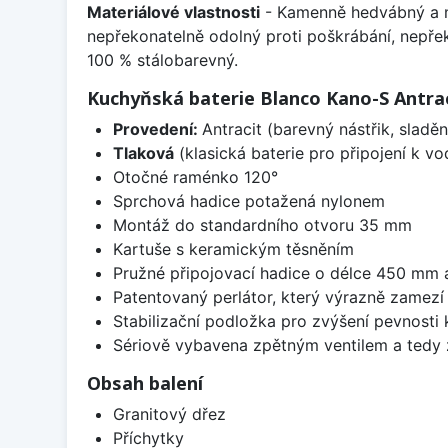
Materiálové vlastnosti
- Kamenně hedvábný a m
nepřekonatelně odolný proti poškrábání, nepře
100 % stálobarevný.
Kuchyňská baterie Blanco Kano-S Antra
Provedení:
Antracit (barevný nástřik, slad
Tlaková
(klasická baterie pro připojení k v
Otočné raménko 120°
Sprchová hadice potažená nylonem
Montáž do standardního otvoru 35 mm
Kartuše s keramickým těsněním
Pružné připojovací hadice o délce 450 mm
Patentovaný perlátor, který výrazně zamez
Stabilizační podložka pro zvýšení pevnosti
Sériově vybavena zpětným ventilem a tedy 
Obsah balení
Granitový dřez
Příchytky