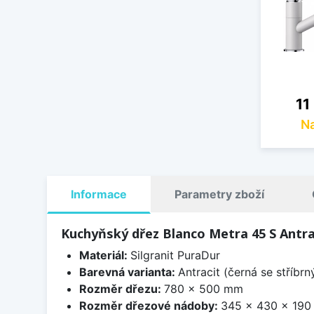
Ce
11
Na
Informace
Parametry zboží
Kuchyňský dřez Blanco Metra 45 S Antra
Materiál:
Silgranit PuraDur
Barevná varianta:
Antracit (černá se stříbr
Rozměr dřezu:
780 x 500 mm
Rozměr dřezové nádoby:
345 x 430 x 19