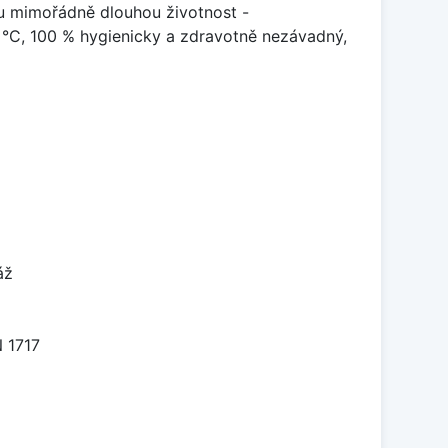
u mimořádně dlouhou životnost -
 °C, 100 % hygienicky a zdravotně nezávadný,
áž
 1717