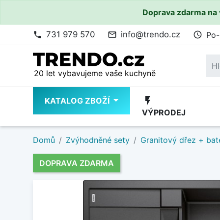
Doprava zdarma na 
731 979 570
info@trendo.cz
Po-
phone
mail_outline
access_time
20 let vybavujeme vaše kuchyně
flash_on
KATALOG ZBOŽÍ
VÝPRODEJ
Domů
Zvýhodněné sety
Granitový dřez + bat
DOPRAVA ZDARMA