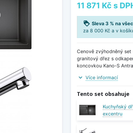
11 871 Kč
s DP
loyalty
Sleva 3 % na všec
za 8 000 Kč a v koší
Cenově zvýhodněný set d
granitový dřez s odkapem
koncovkou Kano-S Antrac
expand_more
Více informací
Tento set obsahuje
Kuchyňský dř
excentru