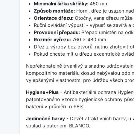
Minimální šířka skříňky:
450 mm
Způsob montáže:
Horní, dřez je usazen na
Orientace dřezu:
Otočný, vana dřezu může 
Ruční ovládání výpusti - výpusť se zavírá a
Provedení přepadu:
Přepad umístěn na odk
Rozměr výřezu:
760 x 480 mm
Dřez z výroby bez otvorů, nutno zhotovit ot
Pokud chcete mít u dřezu excentrické ovlád
Nepřekonatelně trvanlivý a snadno udržovateln
kompozitního materiálu dosud nebývalou odoln
vylepšenými vlastnostmi pro údržbu všech prod
Hygiene+Plus
- Antibakteriální ochrana Hygien
patentovaného vzorce hygienické ochrany působ
bakterií v průměru o 98%.
Jedinečné barvy
- Devět atraktivních barev, u
soulad s bateriemi BLANCO.