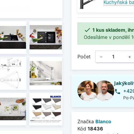
Kuchyňská ba

1 kus skladem, ih
Odesíláme v pondělí 10.
Počet
−
+
Jakýkol
+420
phone
Po-Pá
Značka
Blanco
Kód
18436