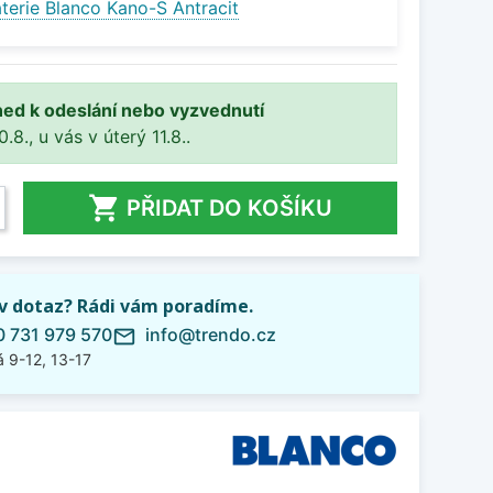
terie Blanco Kano-S Antracit
ned k odeslání nebo vyzvednutí
8., u vás v úterý 11.8..

PŘIDAT DO KOŠÍKU
iv dotaz? Rádi vám poradíme.
 731 979 570
info@trendo.cz
mail_outline
 9-12, 13-17