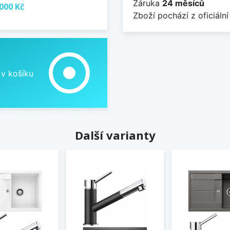
Záruka
24 měsíců
000 Kč
Zboží pochází z oficiální
adjust
 v košíku
Další varianty