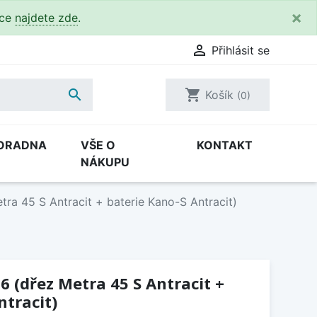
×
kce
najdete zde
.

Přihlásit se

shopping_cart
Košík
(0)
ORADNA
VŠE O
KONTAKT
NÁKUPU
ra 45 S Antracit + baterie Kano-S Antracit)
6 (dřez Metra 45 S Antracit +
ntracit)