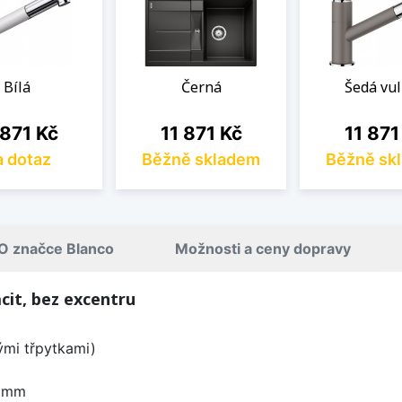
Bílá
Černá
Šedá vu
na
Cena
Cena
 871 Kč
11 871 Kč
11 871
 dotaz
Běžně skladem
Běžně sk
O značce Blanco
Možnosti a ceny dopravy
cit, bez excentru
nými třpytkami)
0 mm