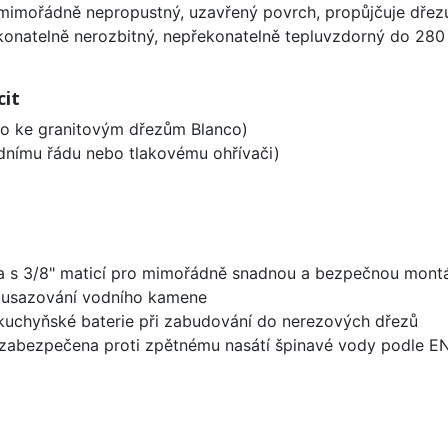
imořádně nepropustný, uzavřený povrch, propůjčuje dřez
konatelně nerozbitný, nepřekonatelně tepluvzdorný do 280
cit
ěno ke granitovým dřezům Blanco)
odnímu řádu nebo tlakovému ohřívači)
 a s 3/8" maticí pro mimořádně snadnou a bezpečnou mont
í usazování vodního kamene
 kuchyňské baterie při zabudování do nerezových dřezů
zabezpečena proti zpětnému nasátí špinavé vody podle EN