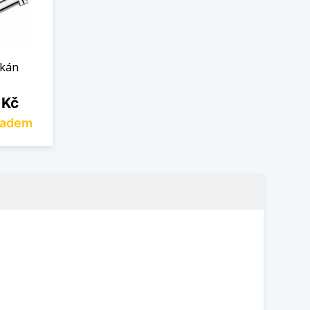
lkán
 Kč
ladem