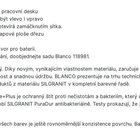
d pracovní desku
být vlevo i vpravo
 otevírá zamáčknutím sítka.
apové ploše dřezu
vor pro baterii.
ání, doobjednejte sadu Blanco 118981.
ý. Díky novým, vynikajícím vlastnostem materiálu, zaruču
ost a snadnou údržbu. BLANCO prezentuje na trhu technick
uktů z materiálu SILGRANIT v kompletní barevné řadě.
e+Plus je ochranný štít proti nečistotám a bakteriím, kter
í SILGRANIT PuraDur antibakteriálně. Testy prokazují, že 
 všech barev je ještě rovnoměrnější konzistence povrchu. B