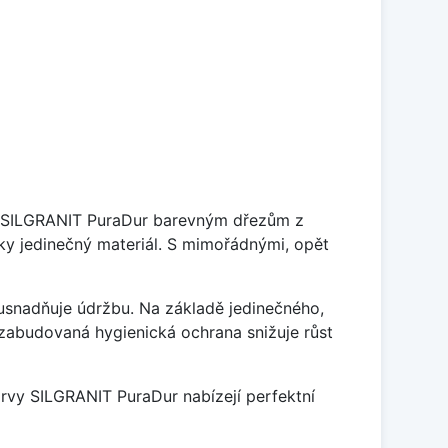
je SILGRANIT PuraDur barevným dřezům z
y jedinečný materiál. S mimořádnými, opět
ý usnadňuje údržbu. Na základě jedinečného,
zabudovaná hygienická ochrana snižuje růst
arvy SILGRANIT PuraDur nabízejí perfektní