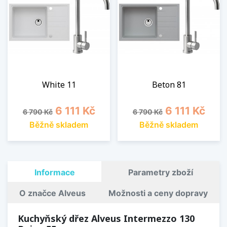
White 11
Beton 81
Běžná cena
Cena
Běžná cena
Cena
6 111 Kč
6 111 Kč
6 790 Kč
6 790 Kč
Běžně skladem
Běžně skladem
Informace
Parametry zboží
O značce Alveus
Možnosti a ceny dopravy
Kuchyňský dřez Alveus Intermezzo 130