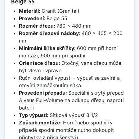
Beige 55
Materiál:
Granit (Granital)
Provedení:
Beige 55
Rozměr dřezu:
780 x 480 mm
Rozměr dřezové nádoby:
460 x 405 x 200
mm
Minimální šířka skříňky:
600 mm při horní
montáži, 900 mm při spodní
Orientace dřezu:
Otočný, vana dřezu může
být vlevo i vpravo
Ruční ovládání výpusti - výpusť se zavírá a
otevírá zamáčknutím sítka.
Provedení přepadu:
Speciální skrytý přepad
Alveus Full-Volume na odkapu dřezu, naproti
baterii
Typ výpusti:
Sítková výpusť 3 1/2
Způsob montáže:
Horní nebo spodní (v
případě spodní montáže nutno dokoupit
příchytky z příslušenství)