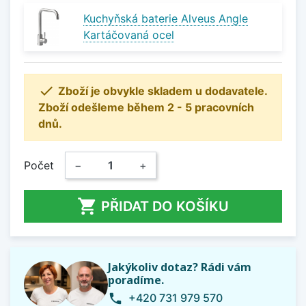
Kuchyňská baterie Alveus Angle
Kartáčovaná ocel

Zboží je obvykle skladem u dodavatele.
Zboží odešleme během 2 - 5 pracovních
dnů.
Počet
−
+

PŘIDAT DO KOŠÍKU
Jakýkoliv dotaz? Rádi vám
poradíme.
+420 731 979 570
phone