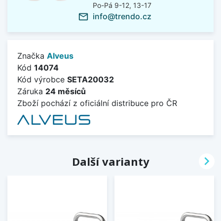
Po-Pá 9-12, 13-17
info@trendo.cz
mail_outline
Značka
Alveus
Kód
14074
Kód výrobce
SETA20032
Záruka
24 měsíců
Zboží pochází z oficiální distribuce pro ČR

Další varianty