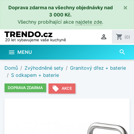
×
Doprava zdarma na všechny objednávky nad
3 000 Kč.
Všechny probíhající akce
najdete zde
.

shopping_cart
(0)
20 let vybavujeme vaše kuchyně
search

MENU
Domů
Zvýhodněné sety
Granitový dřez + baterie
S odkapem + baterie
local_offer
DOPRAVA ZDARMA
AKCE