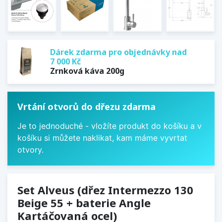
Dárek zdarma pro objednávky nad
7 000 Kč
Zrnková káva 200g
Vrtání otvorů do dřezu zdarma
Je to jednoduché - vložíte produkt do košíku a v
košíku si můžete naklikat, kam máme vyvrtat
otvory.
Set Alveus (dřez Intermezzo 130
Beige 55 + baterie Angle
Kartáčovaná ocel)