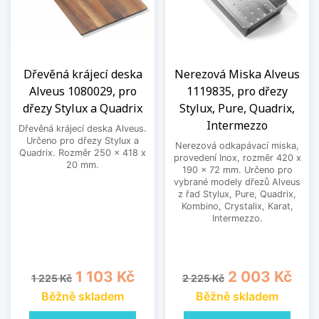
Dřevěná krájecí deska
Nerezová Miska Alveus
Alveus 1080029, pro
1119835, pro dřezy
dřezy Stylux a Quadrix
Stylux, Pure, Quadrix,
Intermezzo
Dřevěná krájecí deska Alveus.
Určeno pro dřezy Stylux a
Nerezová odkapávací miska,
Quadrix. Rozměr 250 x 418 x
provedení Inox, rozměr 420 x
20 mm.
190 x 72 mm. Určeno pro
vybrané modely dřezů Alveus
z řad Stylux, Pure, Quadrix,
Kombino, Crystalix, Karat,
Intermezzo.
Běžná cena
Cena
Běžná cena
Cena
1 103 Kč
2 003 Kč
1 225 Kč
2 225 Kč
Běžně skladem
Běžně skladem