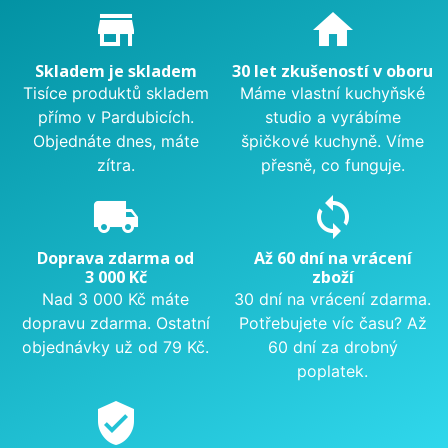
Proč nakupovat u nás?
store_mall_directory
home
Skladem je skladem
30 let zkušeností v oboru
Tisíce produktů skladem
Máme vlastní kuchyňské
přímo v Pardubicích.
studio a vyrábíme
Objednáte dnes, máte
špičkové kuchyně. Víme
zítra.
přesně, co funguje.
local_shipping
sync
Doprava zdarma od
Až 60 dní na vrácení
3 000 Kč
zboží
Nad 3 000 Kč máte
30 dní na vrácení zdarma.
dopravu zdarma. Ostatní
Potřebujete víc času? Až
objednávky už od 79 Kč.
60 dní za drobný
poplatek.
verified_user