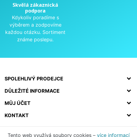
Skvělá zákaznická
podpora
Kdykoliv poradíme s
výběrem a zodpovíme
každou otázku. Sortiment
známe poslepu.
SPOLEHLIVÝ PRODEJCE
DŮLEŽITÉ INFORMACE
MŮJ ÚČET
KONTAKT
Tento web využívá soubory cookies –
více informací