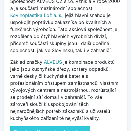
Společnost ALVEUS CZ s.r.o. vznikla v roce 2000
a je součástí mezinárodní společnosti
Kovinoplastika Lož a. s.
, jejíž
hlavní snahou je
uspokojit poptávku zákazníka po kvalitních a
funkčních výrobcích. Tato akciová společnost je
rozdělena do čtyř hlavních výrobních divizí,
přičemž součástí skupiny jsou i další dceřiné
společnosti jak ve Slovinsku, tak i v zahraničí.
Základ značky
ALVEUS
je kombinace produktů
jako jsou kuchyňské dřezy, sortery odpadků,
varné desky či kuchyňské baterie s
profesionálním přístupem zaměstnanců, vlastním
vývojových centrem a nástrojárnou, rozrůstající
se prodejní sítí doma i v zahraničí. To vše
zároveň slouží k uspokojování těch
nejnáročnějších potřeb zákazníků a uživatelů
kuchyňského zařízení té nejvyšší kvality.