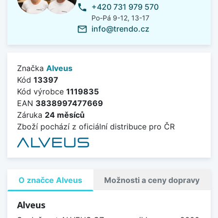
+420 731 979 570
phone
Po-Pá 9-12, 13-17
info@trendo.cz
mail_outline
Značka
Alveus
Kód
13397
Kód výrobce
1119835
EAN
3838997477669
Záruka
24 měsíců
Zboží pochází z oficiální distribuce pro ČR
O značce Alveus
Možnosti a ceny dopravy
Alveus