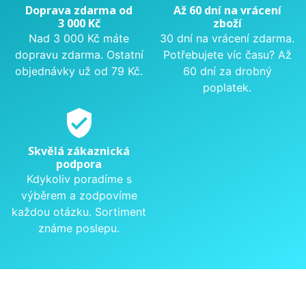
Doprava zdarma od
Až 60 dní na vrácení
3 000 Kč
zboží
Nad 3 000 Kč máte
30 dní na vrácení zdarma.
dopravu zdarma. Ostatní
Potřebujete víc času? Až
objednávky už od 79 Kč.
60 dní za drobný
poplatek.
verified_user
Skvělá zákaznická
podpora
Kdykoliv poradíme s
výběrem a zodpovíme
každou otázku. Sortiment
známe poslepu.