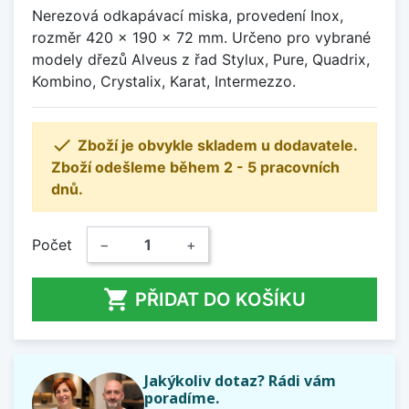
Nerezová odkapávací miska, provedení Inox,
rozměr 420 x 190 x 72 mm. Určeno pro vybrané
modely dřezů Alveus z řad Stylux, Pure, Quadrix,
Kombino, Crystalix, Karat, Intermezzo.

Zboží je obvykle skladem u dodavatele.
Zboží odešleme během 2 - 5 pracovních
dnů.
Počet
−
+

PŘIDAT DO KOŠÍKU
Jakýkoliv dotaz? Rádi vám
poradíme.