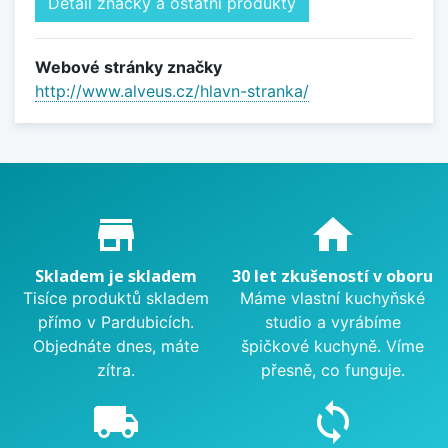
Detail značky a ostatní produkty
Webové stránky značky
http://www.alveus.cz/hlavn-stranka/
Proč nakupovat u nás?
store_mall_directory
home
Skladem je skladem
30 let zkušeností v oboru
Tisíce produktů skladem
Máme vlastní kuchyňské
přímo v Pardubicích.
studio a vyrábíme
Objednáte dnes, máte
špičkové kuchyně. Víme
zítra.
přesně, co funguje.
local_shipping
sync