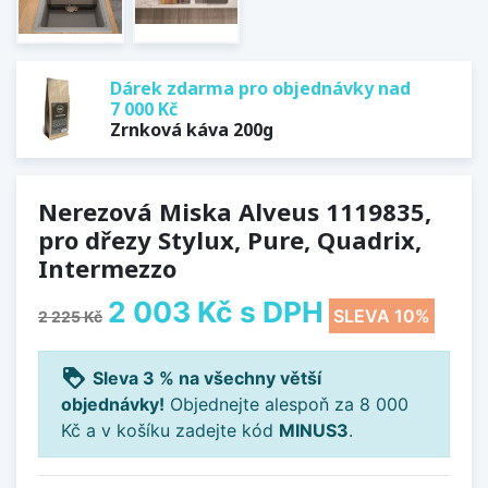
Dárek zdarma pro objednávky nad
7 000 Kč
Zrnková káva 200g
Nerezová Miska Alveus 1119835,
pro dřezy Stylux, Pure, Quadrix,
Intermezzo
2 003 Kč
s DPH
SLEVA 10%
2 225 Kč
loyalty
Sleva 3 % na všechny větší
objednávky!
Objednejte alespoň za 8 000
Kč a v košíku zadejte kód
MINUS3
.