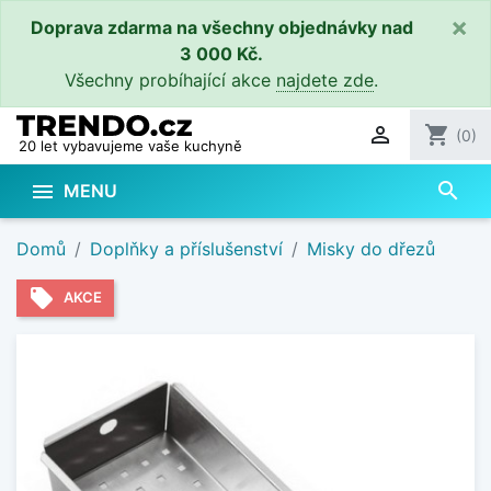
×
Doprava zdarma na všechny objednávky nad
3 000 Kč.
Všechny probíhající akce
najdete zde
.

shopping_cart
(0)
20 let vybavujeme vaše kuchyně
search

MENU
Domů
Doplňky a příslušenství
Misky do dřezů
local_offer
AKCE