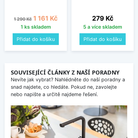
Běžná cena
Cena
Cena
1 161 Kč
279 Kč
1 290 Kč
1 ks skladem
5 a více skladem
Přidat do košíku
Přidat do košíku
SOUVISEJÍCÍ ČLÁNKY Z NAŠÍ PORADNY
Nevíte jak vybrat? Nahlédněte do naší poradny a
snad najdete, co hledáte. Pokud ne, zavolejte
nebo napište a určitě najdeme řešení.