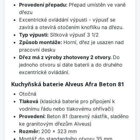
Provedení přepadu:
Přepad umístěn ve vaně
dřezu
Excentrické ovládání výpusti - výpusť se
zavírá a otevírá otočením knoflíku na dřezu.
Typ výpusti:
Sítková výpusť 3 1/2
Způsob montáže:
Horní, dřez je usazen nad
pracovní desku
Dřez má z výroby zhotoveny 2 otvory.
Do
jednoho otvoru si dáte baterii a do druhého
excentrické ovládání.
Kuchyňská baterie Alveus Afra Beton 81
Otočná
Tlaková
(klasická baterie pro připojení k
vodnímu řádu nebo tlakovému ohřívači)
Provedení:
Beton 81 (barevný nástřik, sladěno
ke granitovým dřezům Alveus)
Rozměr:
200 x 323 mm
Montáž do standardního otvoru 35 mm