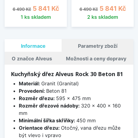
Běžná cena
Cena
Běžná cena
Cena
5 841 Kč
5 841 Kč
6 490 Kč
6 490 Kč
1 ks skladem
2 ks skladem
Informace
Parametry zboží
O značce Alveus
Možnosti a ceny dopravy
Kuchyňský dřez Alveus Rock 30 Beton 81
Materiál:
Granit (Granital)
Provedení:
Beton 81
Rozměr dřezu:
595 x 475 mm
Rozměr dřezové nádoby:
320 x 400 x 160
mm
Minimální šířka skříňky:
450 mm
Orientace dřezu:
Otočný, vana dřezu může
být vlevo i vpravo