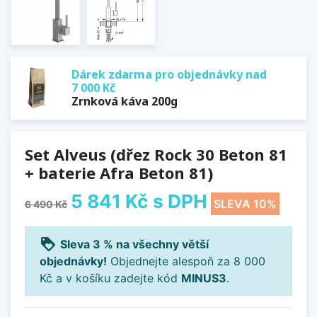
Dárek zdarma pro objednávky nad
7 000 Kč
Zrnková káva 200g
Set Alveus (dřez Rock 30 Beton 81
+ baterie Afra Beton 81)
5 841 Kč
s DPH
SLEVA 10%
6 490 Kč
loyalty
Sleva 3 % na všechny větší
objednávky!
Objednejte alespoň za 8 000
Kč a v košíku zadejte kód
MINUS3
.