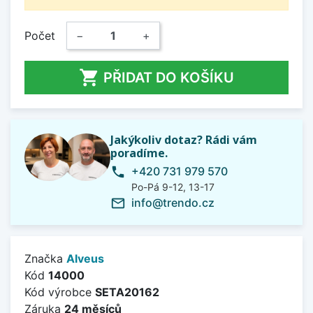
Počet
−
+

PŘIDAT DO KOŠÍKU
Jakýkoliv dotaz? Rádi vám
poradíme.
+420 731 979 570
phone
Po-Pá 9-12, 13-17
info@trendo.cz
mail_outline
Značka
Alveus
Kód
14000
Kód výrobce
SETA20162
Záruka
24 měsíců