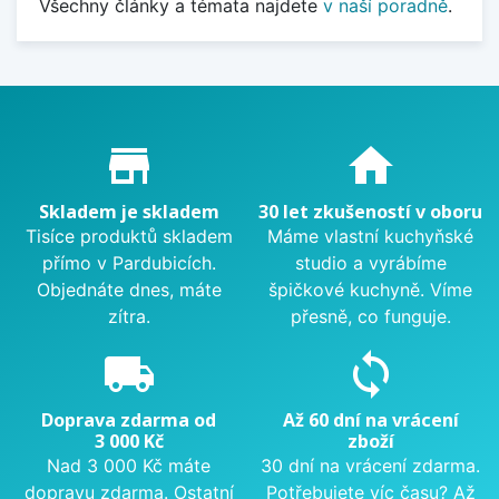
Všechny články a témata najdete
v naší poradně
.
Proč nakupovat u nás?
store_mall_directory
home
Skladem je skladem
30 let zkušeností v oboru
Tisíce produktů skladem
Máme vlastní kuchyňské
přímo v Pardubicích.
studio a vyrábíme
Objednáte dnes, máte
špičkové kuchyně. Víme
zítra.
přesně, co funguje.
local_shipping
sync
Doprava zdarma od
Až 60 dní na vrácení
3 000 Kč
zboží
Nad 3 000 Kč máte
30 dní na vrácení zdarma.
dopravu zdarma. Ostatní
Potřebujete víc času? Až