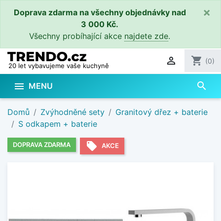
×
Doprava zdarma na všechny objednávky nad
3 000 Kč.
Všechny probíhající akce
najdete zde
.

shopping_cart
(0)
20 let vybavujeme vaše kuchyně
search

MENU
Domů
Zvýhodněné sety
Granitový dřez + baterie
S odkapem + baterie
local_offer
DOPRAVA ZDARMA
AKCE